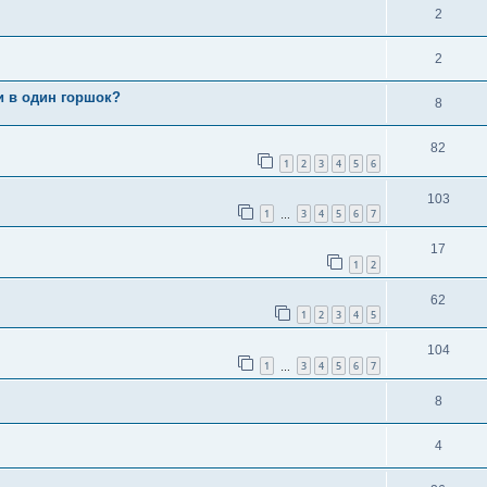
2
2
и в один горшок?
8
82
1
2
3
4
5
6
103
1
3
4
5
6
7
…
17
1
2
62
1
2
3
4
5
104
1
3
4
5
6
7
…
8
4