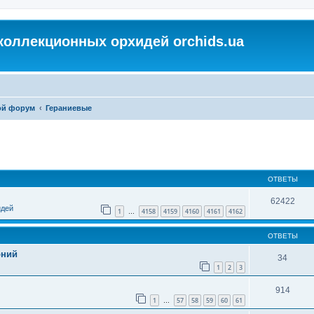
коллекционных орхидей orchids.ua
ой форум
Гераниевые
ОТВЕТЫ
62422
идей
1
4158
4159
4160
4161
4162
…
ОТВЕТЫ
оний
34
1
2
3
914
1
57
58
59
60
61
…