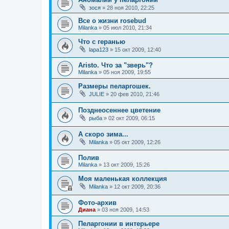
зося
»
28 ноя 2010, 22:25
Все о жизни rosebud
Milanka
»
05 июл 2010, 21:34
Что с геранью
lapa123
»
15 окт 2009, 12:40
Aristo. Что за "зверь"?
Milanka
»
05 ноя 2009, 19:55
Размеры пеларгошек.
JULIE
»
20 фев 2010, 21:46
Позднеосеннее цветение
рыба
»
02 окт 2009, 06:15
А скоро зима...
Milanka
»
05 окт 2009, 12:26
Полив
Milanka
»
13 окт 2009, 15:26
Моя маленькая коллекция
Milanka
»
12 окт 2009, 20:36
Фото-архив
Диана
»
03 ноя 2009, 14:53
Пеларгонии в интерьере