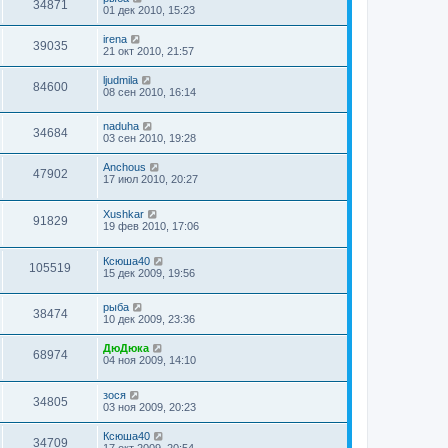
34871
01 дек 2010, 15:23
irena
39035
21 окт 2010, 21:57
ljudmila
84600
08 сен 2010, 16:14
naduha
34684
03 сен 2010, 19:28
Anchous
47902
17 июл 2010, 20:27
Xushkar
91829
19 фев 2010, 17:06
Ксюша40
105519
15 дек 2009, 19:56
рыба
38474
10 дек 2009, 23:36
ДюДюка
68974
04 ноя 2009, 14:10
зося
34805
03 ноя 2009, 20:23
Ксюша40
34709
17 окт 2009, 20:54