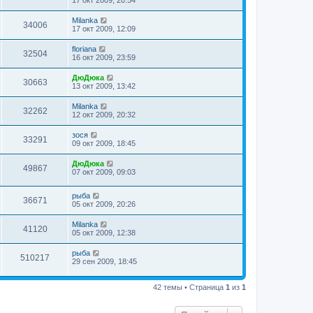
Milanka
34006
17 окт 2009, 12:09
floriana
32504
16 окт 2009, 23:59
ДюДюка
30663
13 окт 2009, 13:42
Milanka
32262
12 окт 2009, 20:32
зося
33291
09 окт 2009, 18:45
ДюДюка
49867
07 окт 2009, 09:03
рыба
36671
05 окт 2009, 20:26
Milanka
41120
05 окт 2009, 12:38
рыба
510217
29 сен 2009, 18:45
42 темы • Страница
1
из
1