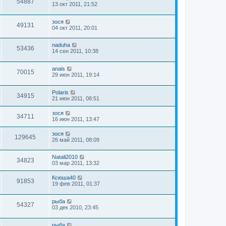
54887
13 окт 2011, 21:52
зося
49131
04 окт 2011, 20:01
naduha
53436
14 сен 2011, 10:38
anais
70015
29 июн 2011, 19:14
Polaris
34915
21 июн 2011, 08:51
зося
34711
16 июн 2011, 13:47
зося
129645
26 май 2011, 08:09
Natali2010
34823
03 мар 2011, 13:32
Ксюша40
91853
19 фев 2011, 01:37
рыба
54327
03 дек 2010, 23:45
рыба