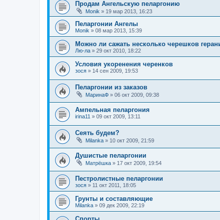
Продам Ангельскую пеларгонию
Monik
»
19 мар 2013, 16:23
Пеларгонии Ангелы
Monik
»
08 мар 2013, 15:39
Можно ли сажать несколько черешков геран
Лю-ла
»
29 окт 2010, 18:22
Условия укоренения черенков
зося
»
14 сен 2009, 19:53
Пеларгонии из заказов
МаринаФ
»
06 окт 2009, 09:38
Ампельная пеларгония
irina11
»
09 окт 2009, 13:11
Сеять будем?
Milanka
»
10 окт 2009, 21:59
Душистые пеларгонии
Матрёшка
»
17 окт 2009, 19:54
Пестролистные пеларгонии
зося
»
11 окт 2011, 18:05
Грунты и составляющие
Milanka
»
09 дек 2009, 22:19
Спорты