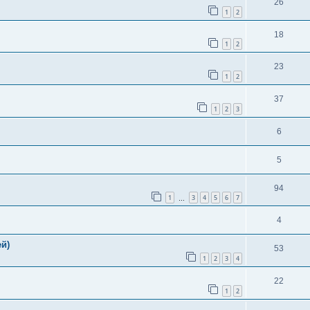
26
1
2
18
1
2
23
1
2
37
1
2
3
6
5
94
1
3
4
5
6
7
…
4
й)
53
1
2
3
4
22
1
2