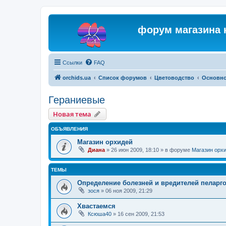
форум магазина 
Ссылки
FAQ
orchids.ua
Список форумов
Цветоводство
Основн
Гераниевые
Новая тема
ОБЪЯВЛЕНИЯ
Магазин орхидей
Диана
»
26 июн 2009, 18:10
» в форуме
Магазин орх
ТЕМЫ
Определение болезней и вредителей пеларг
зося
»
06 ноя 2009, 21:29
Хвастаемся
Ксюша40
»
16 сен 2009, 21:53