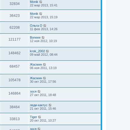
Monik
32834
22 мар 2013, 15:41
Monik
36423
22 мар 2013, 15:19
Ольга О
62208
11 фев 2013, 14:26
Boneee
121177
12 ноя 2012, 10:19
krok_2002
148462
09 май 2012, 08:44
Жасмин
68457
06 ноя 2011, 13:19
Жасмин
105478
30 окт 2011, 17:56
зося
146864
27 окт 2011, 18:48
леди-кактус
38464
21 окт 2011, 15:46
Tiger
33813
20 окт 2011, 10:27
зося