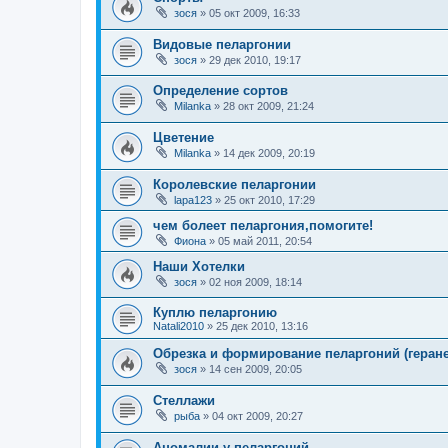
зося
»
05 окт 2009, 16:33
Видовые пеларгонии
зося
»
29 дек 2010, 19:17
Определение сортов
Milanka
»
28 окт 2009, 21:24
Цветение
Milanka
»
14 дек 2009, 20:19
Королевские пеларгонии
lapa123
»
25 окт 2010, 17:29
чем болеет пеларгония,помогите!
Фиона
»
05 май 2011, 20:54
Наши Хотелки
зося
»
02 ноя 2009, 18:14
Куплю пеларгонию
Natali2010
»
25 дек 2010, 13:16
Обрезка и формирование пеларгоний (геране
зося
»
14 сен 2009, 20:05
Стеллажи
рыба
»
04 окт 2009, 20:27
Аномалии у пеларгоний