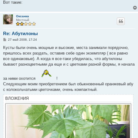
Вот такие:
Оксанка
Местный
Re: Абутилоны
С
27 май 2008, 17:24
о
о
Кусты были очень мощные и высокие, места занимали порядочно,
б
пришлось всех раздать, оставив себе один экземпляр ( все равно
щ
е
все одинаковые). А когда я все-таки убедилась, что абутилоны
н
бывают разноцветными да еще и с цветками разной формы, я начала
и
е
за ними охотится
!
Следующим моим приобретением был обыкновенный оранжевый абу
с колокольчатыми цветочками, очень компактный.
ВЛОЖЕНИЯ