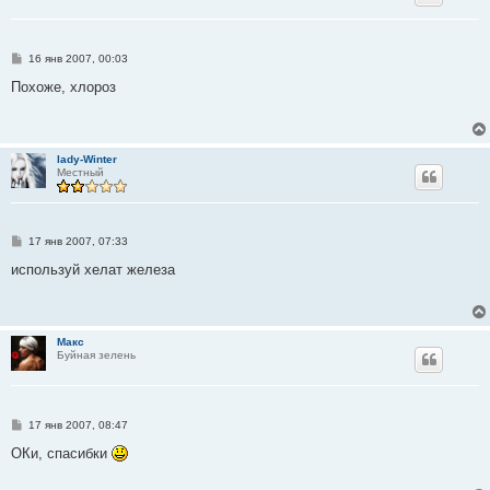
С
16 янв 2007, 00:03
о
о
Похоже, хлороз
б
щ
е
н
и
lady-Winter
е
Местный
С
17 янв 2007, 07:33
о
о
используй хелат железа
б
щ
е
н
и
Макс
е
Буйная зелень
С
17 янв 2007, 08:47
о
о
ОКи, спасибки
б
щ
е