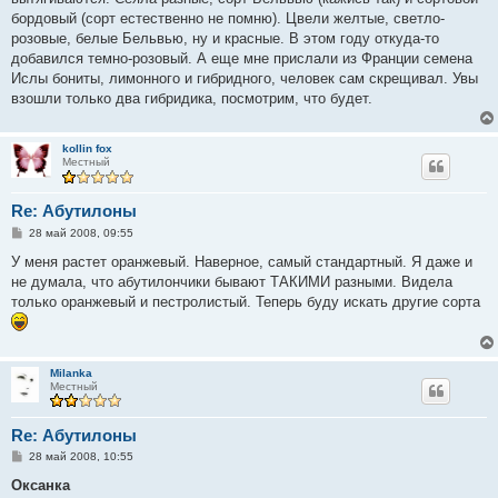
н
бордовый (сорт естественно не помню). Цвели желтые, светло-
и
е
розовые, белые Бельвью, ну и красные. В этом году откуда-то
добавился темно-розовый. А еще мне прислали из Франции семена
Ислы бониты, лимонного и гибридного, человек сам скрещивал. Увы
взошли только два гибридика, посмотрим, что будет.
kollin fox
Местный
Re: Абутилоны
С
28 май 2008, 09:55
о
о
У меня растет оранжевый. Наверное, самый стандартный. Я даже и
б
не думала, что абутилончики бывают ТАКИМИ разными. Видела
щ
е
только оранжевый и пестролистый. Теперь буду искать другие сорта
н
и
е
Milanka
Местный
Re: Абутилоны
С
28 май 2008, 10:55
о
о
Оксанка
б