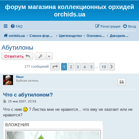
форум магазина коллекционных орхидей
orchids.ua
FAQ
Регистрация
Вход
orchids.ua
Список форумов
Цветоводство
Основной форум
Декоративные
Абутилоны
Ответить
Страница
1
из
19
1
2
3
4
5
19
След.
277 сообщений
…
Макс
Буйная зелень
Что с абутилоном?
С
15 янв 2007, 22:53
о
о
Что с ним
? Листва мне не нравится... что ему не хватает или не
б
нравится?
щ
е
н
ВЛОЖЕНИЯ
и
е