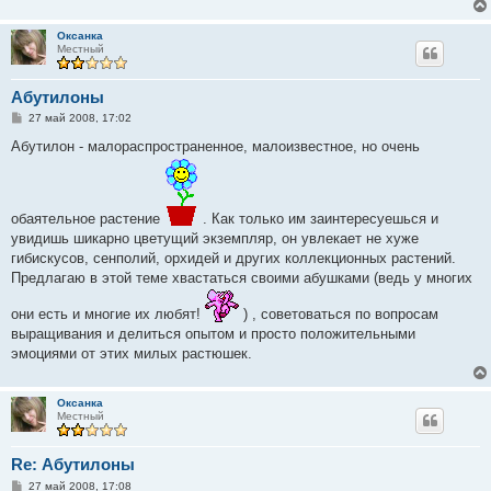
н
и
Оксанка
е
Местный
Абутилоны
С
27 май 2008, 17:02
о
о
Абутилон - малораспространенное, малоизвестное, но очень
б
щ
е
н
и
обаятельное растение
. Как только им заинтересуешься и
е
увидишь шикарно цветущий экземпляр, он увлекает не хуже
гибискусов, сенполий, орхидей и других коллекционных растений.
Предлагаю в этой теме хвастаться своими абушками (ведь у многих
они есть и многие их любят!
) , советоваться по вопросам
выращивания и делиться опытом и просто положительными
эмоциями от этих милых растюшек.
Оксанка
Местный
Re: Абутилоны
С
27 май 2008, 17:08