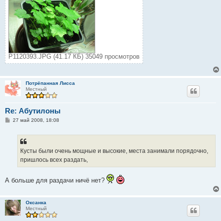
P1120393.JPG (41.17 КБ) 35049 просмотров
Потрёпанная Лисса
Местный
Re: Абутилоны
С
27 май 2008, 18:08
о
о
б
щ
е
Кусты были очень мощные и высокие, места занимали порядочно,
н
пришлось всех раздать,
и
е
А больше для раздачи ничё нет?
Оксанка
Местный