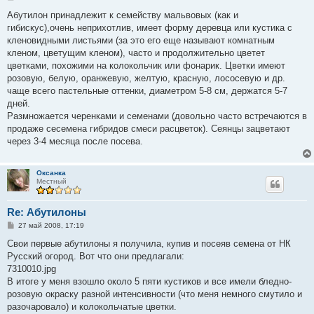
о
о
Абутилон принадлежит к семейству мальвовых (как и
б
гибискус),очень неприхотлив, имеет форму деревца или кустика с
щ
е
кленовидными листьями (за это его еще называют комнатным
н
кленом, цветущим кленом), часто и продолжительно цветет
и
е
цветками, похожими на колокольчик или фонарик. Цветки имеют
розовую, белую, оранжевую, желтую, красную, лососевую и др.
чаще всего пастельные оттенки, диаметром 5-8 см, держатся 5-7
дней.
Размножается черенками и семенами (довольно часто встречаются в
продаже сесемена гибридов смеси расцветок). Сеянцы зацветают
через 3-4 месяца после посева.
Оксанка
Местный
Re: Абутилоны
С
27 май 2008, 17:19
о
о
Свои первые абутилоны я получила, купив и посеяв семена от НК
б
Русский огород. Вот что они предлагали:
щ
е
7310010.jpg
н
В итоге у меня взошло около 5 пяти кустиков и все имели бледно-
и
е
розовую окраску разной интенсивности (что меня немного смутило и
разочаровало) и колокольчатые цветки.