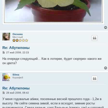
Оксанка
Местный
Re: Абутилоны
С
27 май 2008, 22:23
о
о
На очереди следующий... Как в лотерее, будет сюрприз- какого же
б
он цвета?
щ
е
н
и
Silma
е
Корифей
Re: Абутилоны
С
28 май 2008, 08:42
о
о
У меня годовалые абики, посеянные весной прошлого года - 1,2м в
б
высоту. Не сейте семена зимой, если и всходят, зимние росты
щ
е
вытягиваются. Сеяла разные, сорт Бельвью (кажись так) и сортовой