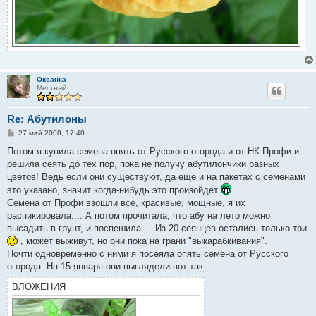
Оксанка
Местный
Re: Абутилоны
С
27 май 2008, 17:40
о
о
Потом я купила семена опять от Русского огорода и от НК Профи и
б
решила сеять до тех пор, пока не получу абутилончики разных
щ
е
цветов! Ведь если они существуют, да еще и на пакетах с семенами
н
это указано, значит когда-нибудь это произойдет
.
и
е
Семена от Профи взошли все, красивые, мощные, я их
распикировала.... А потом прочитала, что абу на лето можно
высадить в грунт, и поспешила.... Из 20 сеянцев остались только три
, может выживут, но они пока на грани "выкарабкивания".
Почти одновременно с ними я посеяла опять семена от Русского
огорода. На 15 января они выглядели вот так:
ВЛОЖЕНИЯ