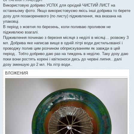
Використовую добриво УСПІХ для орхідей ЧИСТИЙ ЛИСТ на
останньому фото. Якщо використовуємо якісь інші добрива то берете
дозу для позакореневого (по листу) підживлення, яка вказана на
упаковці.
В період з жовтня по березень, коли поливаю проливом не
підживлюю взагалі.
Підживлення починаю з березня місяця з неділі в місяці… розвожу 3
мл. Добрива яке написав вище в одній літрі води дистильованої і
проводжу полив цим розчином обприскуванням як завжди в цей
період.. Тобто добриво даю раз на тиждень в неділю. Таку дозу даю
поки вони ростять корені і квітконоси десь до червні липня.. далі
дозу зменшую до 2 мл. На літр води..
ВЛОЖЕНИЯ