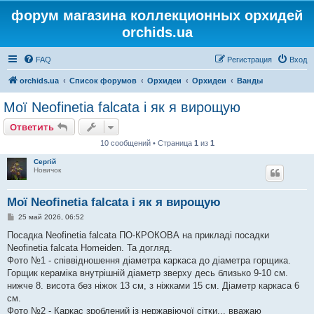
форум магазина коллекционных орхидей
orchids.ua
FAQ
Регистрация
Вход
orchids.ua
Список форумов
Орхидеи
Орхидеи
Ванды
Мої Neofinetia falcata і як я вирощую
Ответить
10 сообщений • Страница
1
из
1
Сергій
Новичок
Мої Neofinetia falcata і як я вирощую
С
25 май 2026, 06:52
о
о
Посадка Neofinetia falcata ПО-КРОКОВА на прикладі посадки
б
Neofinetia falcata Homeiden. Та догляд.
щ
е
Фото №1 - співвідношення діаметра каркаса до діаметра горщика.
н
Горщик кераміка внутрішній діаметр зверху десь близько 9-10 см.
и
е
нижче 8. висота без ніжок 13 см, з ніжками 15 см. Діаметр каркаса 6
см.
Фото №2 - Каркас зроблений із нержавіючої сітки... вважаю