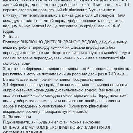
зимовий період десь з жовтня до березня стоять ближче до вікна. З 1
березня ставлю на протилежний бік підвіконня (чуть глибше в
кімнату).. температура взимку в кімнаті десь біля 18 градусів.. біля
скла думаю нижча.. в літній період добре переносить сонце.. хоча
над цим вікном балкон і сонце потрапляє на орхідеї десь з 14-16
годин.
2. Полив
Поливаю ВИКЛЮЧНО ДИСТИЛЬОВАНОЮ ВОДОЮ, дякуючи цьому
нема потреби в пересадці кожний рік…можна вирощувати без
пересадки десятиліттями. Якщо ж ви використовуєте звичайну воду з
солями то треба пересаджувати кожний рік чи два в залежності від
солоності води.
З жовтня по березень поливаю проливом… добре проливаю декілька
раз купину з моху не потрапляючи на рослину десь раз в 7-10 днів…
Ви поливаєте після практично повної просушки купини.
З 1 березня пересовую орхідеї як написав вище і починаю поливати
обприскуванням кожен день дистильованою водою, (весною без
опалення коли хмарно холодно і сиро через день).. Перед початком
поливу обприскуванням, купини поливаю останній раз проливом
добре в переддень обприскування. Обприскую рівномірно
покриваючи рослину і поверхню купини водою..
3. Підживлення
Підживлювати, як і будь які епіфіти, можна виключно
МІНЕРАЛЬНИМИ КОМПЛЕКСНИМИ ДОБРИВАМИ! НІЯКОЇ
ОРГАНІКИ І ЛАБУДИ!