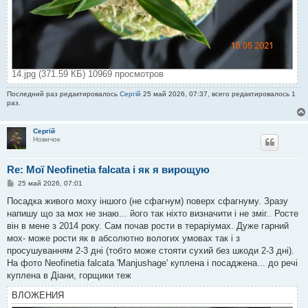
14.jpg (371.59 КБ) 10969 просмотров
Последний раз редактировалось
Сергій
25 май 2026, 07:37, всего редактировалось 1
раз.
Сергій
Новичок
Re: Мої Neofinetia falcata і як я вирощую
С
25 май 2026, 07:01
о
о
Посадка живого моху іншого (не сфагнум) поверх сфагнуму. Зразу
б
напишу що за мох не знаю... його так ніхто визначити і не зміг.. Росте
щ
е
він в мене з 2014 року. Сам почав рости в тераріумах. Дуже гарний
н
мох- може рости як в абсолютно вологих умовах так і з
и
е
просушуванням 2-3 дні (тобто може стояти сухий без шкоди 2-3 дні).
На фото Neofinetia falcata 'Manjushage' куплена і посаджена... до речі
куплена в Діани, горщики теж
ВЛОЖЕНИЯ