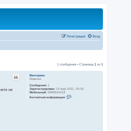
Регистрация
Вход
1 сообщение • Страница
1
из
1
Викторика
Новичок
Сообщения:
1
Зарегистрирован:
15 мар 2021, 20:33
нете не
Мобильный:
0968643419
К
Контактная информация:
о
н
т
а
к
т
н
а
я
и