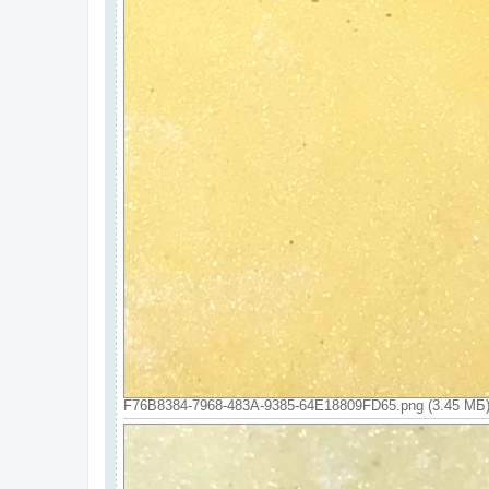
F76B8384-7968-483A-9385-64E18809FD65.png (3.45 МБ