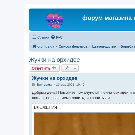
форум магазина 
Ссылки
FAQ
orchids.ua
Список форумов
Цветоводство
Борьба 
Жучки на орхидее
Ответить
Жучки на орхидее
С
Викторика
»
16 мар 2021, 10:46
о
о
Добрый день! Помогите пожалуйста! Поила орхидеи и об
б
нашла, не знаю чем травить, и травить ли
щ
е
н
ВЛОЖЕНИЯ
и
е