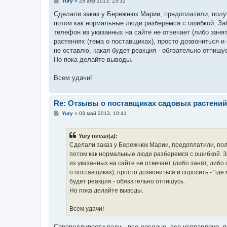
С
Yury
»
25 апр 2013, 23:32
о
о
Сделали заказ у Бережнюк Марии, предоплатили, получ
б
потом как нормальные люди разберемся с ошибкой. Забр
щ
е
телефон из указанных на сайте не отвечает (либо заня
н
растениях (тема о поставщиках), просто дозвониться и 
и
е
не оставлю, какая будет реакция - обязательно отпишу
Но пока делайте выводы.
Всем удачи!
Re: Отзывы о поставщиках садовых растений
С
Yury
»
03 май 2013, 10:41
о
о
б
Yury писал(а):
щ
е
Сделали заказ у Бережнюк Марии, предоплатили, пол
н
потом как нормальные люди разберемся с ошибкой. За
и
е
из указанных на сайте не отвечает (либо занят, либо
о поставщиках), просто дозвониться и спросить - "где
будет реакция - обязательно отпишусь.
Но пока делайте выводы.
Всем удачи!
Справедливости ради - все дослано, все исправлено, 