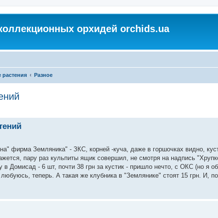
коллекционных орхидей orchids.ua
 растения
Разное
ений
тений
на" фирма Земляника" - ЗКС, корней -куча, даже в горшочках видно, куст
кажется, пару раз кульпиты ящик совершил, не смотря на надпись "Хрупко
в Домисад - 6 шт, почти 38 грн за кустик - пришло нечто, с ОКС (но я о
, любуюсь, теперь. А такая же клубника в "Землянике" стоят 15 грн. И, по