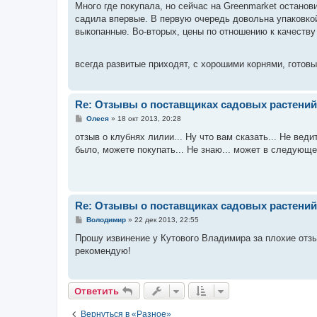
е
Много где покупала, но сейчас на Greenmarket остановил
н
садила впервые. В первую очередь довольна упаковкой
и
е
выкопанные. Во-вторых, цены по отношению к качеству
всегда развитые приходят, с хорошими корнями, готовы
Re: Отзывы о поставщиках садовых растений
С
Олеся
»
18 окт 2013, 20:28
о
о
отзыв о клубнях лилии... Ну что вам сказать... Не веди
б
было, можете покупать... Не знаю... может в следующе
щ
е
н
и
е
Re: Отзывы о поставщиках садовых растений
С
Володимир
»
22 дек 2013, 22:55
о
о
Прошу извинение у Кутового Владимира за плохие отз
б
рекомендую!
щ
е
н
и
е
Ответить
Вернуться в «Разное»