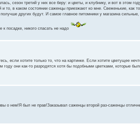
ась, сезон третий у них все беру: и цветы, и клубнику, и вот в этом год
 и то, в каком состоянии саженцы приезжают ко мне. Свеженькие, как т
 получше других будут. И самое главное питомники у магазина сильные,
е к посадке, никого спасать не надо
тесь, если хотите только то, что на картинке. Если хотите цветущее нечт
м году они как-то разродятся хотя бы подобными цветками, которые был
ывы о нем!Я был не прав!Заказывал саженцы второй раз-саженцы отличн