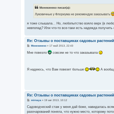
о
б
Монекинеко писал(а):
щ
е
Луковичные у Флориума не рекомендую заказывать
н
и
е
я тоже слышала... Но, любопытство взяло верх (в любом
невпопад? Или что-то все-таки есть надежда получить
Re: Отзывы о поставщиках садовых растений
С
Монекинеко
»
17 май 2013, 22:43
о
о
Мне повезло
совсем не то что заказывала
б
щ
е
н
и
Я надеюсь, что Вам повезет больше
А вообще
е
Re: Отзывы о поставщиках садовых растений
С
mirnaya
»
19 авг 2013, 10:12
о
о
Садоводческий стаж у меня дай боже, навидалась всяко
б
разочарований поняла, что нужно место, которому пот
щ