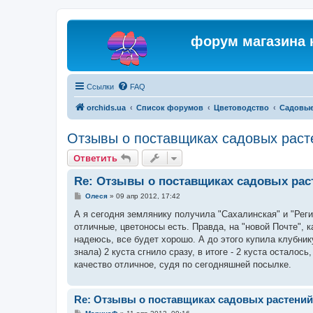
форум магазина 
Ссылки
FAQ
orchids.ua
Список форумов
Цветоводство
Садовые
Отзывы о поставщиках садовых раст
Ответить
Re: Отзывы о поставщиках садовых рас
С
Олеся
»
09 апр 2012, 17:42
о
о
А я сегодня землянику получила "Сахалинская" и "Реги
б
отличные, цветоносы есть. Правда, на "новой Почте", 
щ
е
надеюсь, все будет хорошо. А до этого купила клубнику 
н
знала) 2 куста сгнило сразу, в итоге - 2 куста осталось
и
е
качество отличное, судя по сегодняшней посылке.
Re: Отзывы о поставщиках садовых растений
С