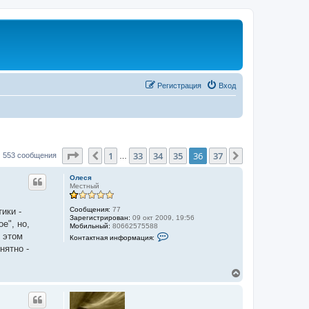
Регистрация
Вход
Страница
36
из
37
1
33
34
35
36
37
Пред.
След.
553 сообщения
…
Олеся
Местный
Сообщения:
77
ики -
Зарегистрирован:
09 окт 2009, 19:56
е", но,
Мобильный:
80662575588
К
б этом
Контактная информация:
о
нятно -
н
т
а
В
к
е
т
р
н
а
н
я