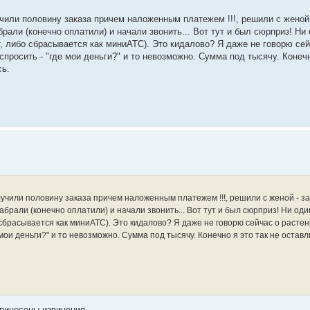
или половину заказа причем наложенным платежем !!!, решили с женой 
али (конечно оплатили) и начали звонить... Вот тут и был сюрприз! Ни
т, либо сбрасывается как миниАТС). Это кидалово? Я даже не говорю сей
спросить - "где мои деньги?" и то невозможно. Сумма под тысячу. Конечн
сь.
учили половину заказа причем наложенным платежем !!!, решили с женой - з
брали (конечно оплатили) и начали звонить... Вот тут и был сюрприз! Ни од
 сбрасывается как миниАТС). Это кидалово? Я даже не говорю сейчас о растен
 мои деньги?" и то невозможно. Сумма под тысячу. Конечно я это так не оставл
принесены извинения.