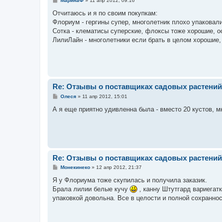
МаринаФ
»
11 апр 2012, 09:16
о
о
Отчитаюсь и я по своим покупкам:
б
Флориум - гергины супер, многолетник плохо упаковали
щ
е
Сотка - клематисы суперские, флоксы тоже хорошие, ос
н
ЛилиЛайн - многолетники если брать в целом хорошие, 
и
е
Re: Отзывы о поставщиках садовых растений
С
Олеся
»
11 апр 2012, 15:01
о
о
А я еще приятно удивленна была - вместо 20 кустов, м
б
щ
е
н
и
е
Re: Отзывы о поставщиках садовых растений
С
Монекинеко
»
12 апр 2012, 21:37
о
о
Я у Флориума тоже скупилась и получила заказик.
б
Брала лилии белые кучу
, канну Штутгард вариегат
щ
е
упаковкой довольна. Все в целости и полной сохраннос
н
и
е