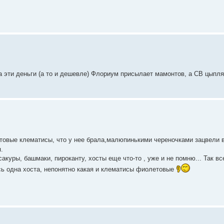
а эти деньги (а то и дешевле) Флориум присылает мамонтов, а СВ цыпля
товые клематисы, что у нее брала,малюпинькими череночками зацвели в
.
сакуры, башмаки, пироканту, хосты еще что-то , уже и не помню... Так вс
сь одна хоста, непонятно какая и клематисы фиолетовые