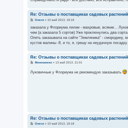
Re: Отзывы о поставщиках садовых растений
С
Олеся
»
10 май 2013, 19:16
о
о
заказала у Флориума лилии - махровые, всякие... Лу
б
чем (а заказала 5 сортов) Уже проклюнулись два сорта
щ
е
Опять заказывала на сайте "Земляника" - смородину, 
н
кустов малины -8, и то, я, грешу на неудачную посадку.
и
е
Re: Отзывы о поставщиках садовых растений
С
Монекинеко
»
13 май 2013, 21:01
о
о
Луковичные у Флориума не рекомендую заказывать
б
щ
е
н
и
е
Re: Отзывы о поставщиках садовых растений
С
Олеся
»
15 май 2013, 19:18
о