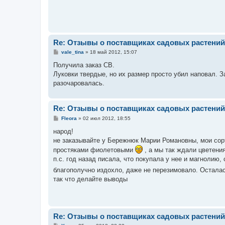
Re: Отзывы о поставщиках садовых растений
С
vale_tina
»
18 май 2012, 15:07
о
о
Получила заказ СВ.
б
Луковки твердые, но их размер просто убил наповал. З
щ
е
разочаровалась.
н
и
е
Re: Отзывы о поставщиках садовых растений
С
Fleora
»
02 июл 2012, 18:55
о
о
народ!
б
не заказывайте у Бережнюк Марии Романовны, мои сор
щ
е
простяками фиолетовыми
, а мы так ждали цветения
н
п.с. год назад писала, что покупала у нее и магнолию, 
и
е
благополучно издохло, даже не перезимовало. Остала
так что делайте выводы
Re: Отзывы о поставщиках садовых растений