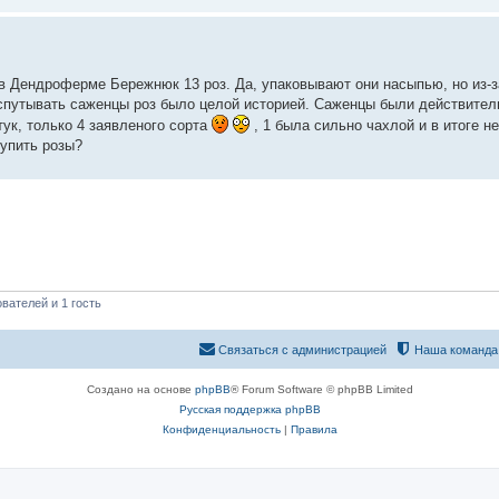
 в Дендроферме Бережнюк 13 роз. Да, упаковывают они насыпью, но из-
аспутывать саженцы роз было целой историей. Саженцы были действител
тук, только 4 заявленого сорта
, 1 была сильно чахлой и в итоге н
купить розы?
вателей и 1 гость
Связаться с администрацией
Наша команда
Создано на основе
phpBB
® Forum Software © phpBB Limited
Русская поддержка phpBB
Конфиденциальность
|
Правила