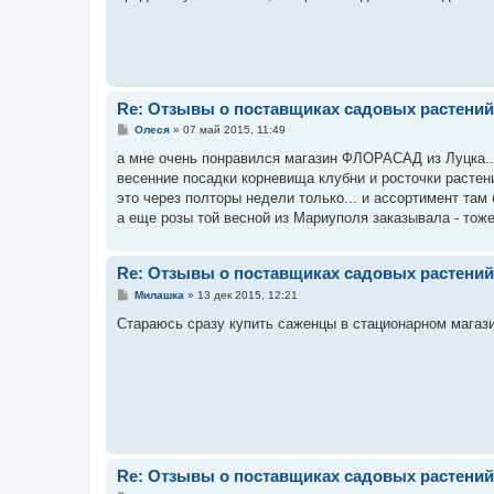
Re: Отзывы о поставщиках садовых растений
С
Олеся
»
07 май 2015, 11:49
о
о
а мне очень понравился магазин ФЛОРАСАД из Луцка... 
б
весенние посадки корневища клубни и росточки растени
щ
е
это через полторы недели только... и ассортимент там 
н
а еще розы той весной из Мариуполя заказывала - тоже
и
е
Re: Отзывы о поставщиках садовых растений
С
Милашка
»
13 дек 2015, 12:21
о
о
Стараюсь сразу купить саженцы в стационарном магази
б
щ
е
н
и
е
Re: Отзывы о поставщиках садовых растений