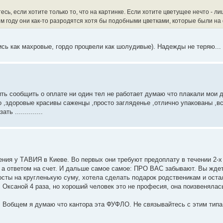
итесь, если хотите только то, что на картинке. Если хотите цветущее нечто - л
щем году они как-то разродятся хотя бы подобными цветками, которые были на
лись как махровые, гордо процвели как шолудивые). Надежды не теряю...
нить сообщить о оплате ни один тел не работает думаю что плакали мои 
сно ,здоровые красивы саженцы ,просто загляденье ,отлично упакованы ,в
 ..............
ения у ТАВИЯ в Киеве. Во первых они требуют предоплату в течении 2-х 
 а ответом на счет. И дальше самое самое: ПРО ВАС забывают. Вы ждет
 хосты на кругленькую суму, хотела сделать подарок родственикам и оста
 Оксаной 4 раза, но хороший человек это не професия, она поизвенялас
 . Вобщем я думаю что кантора эта ФУФЛО. Не связывайтесь с этим типа