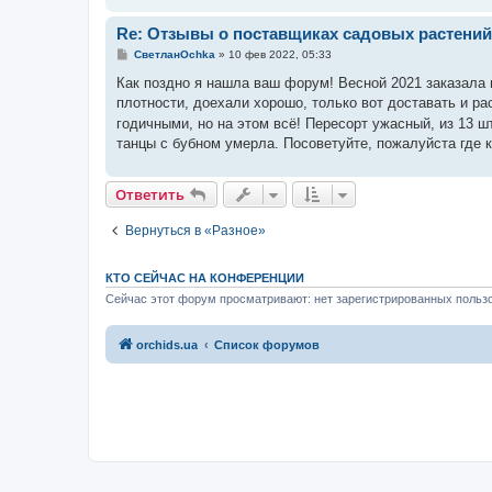
Re: Отзывы о поставщиках садовых растений
С
СветланOchka
»
10 фев 2022, 05:33
о
о
Как поздно я нашла ваш форум! Весной 2021 заказала
б
плотности, доехали хорошо, только вот доставать и р
щ
е
годичными, но на этом всё! Пересорт ужасный, из 13 ш
н
танцы с бубном умерла. Посоветуйте, пожалуйста где 
и
е
Ответить
Вернуться в «Разное»
КТО СЕЙЧАС НА КОНФЕРЕНЦИИ
Сейчас этот форум просматривают: нет зарегистрированных пользо
orchids.ua
Список форумов