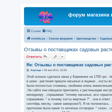
форум магазина 
Ссылки
FAQ
orchids.ua
Список форумов
Цветоводство
Садовые
Отзывы о поставщиках садовых раст
Ответить
Re: Отзывы о поставщиках садовых рас
С
Хортица
»
09 янв 2014, 20:09
о
о
Этой осенью сделала заказ у Бережнюк на 1700 грн - 
б
в шоке - растения пришли насыпью в ящиках , хосты вс
щ
е
были полностью сломаны, хвойники очень манюсенькие
н
.На сайте они обещали приложить к растеньицам инстру
и
е
менеджеру , спрашиваю "почему насыпью, все горшочки п
спрашиваю -" а почему хосты мертвые ?" , она в ответ :
сентябрь месяц - какие заморозки?). Я не поленилась ,
претензии были какие то нелепые отговорки :" сезон , с