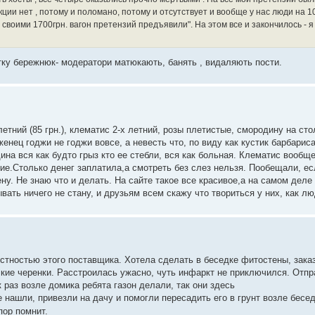
укции нет , потому и поломано, потому и отсутствует и вообще у нас люди на 1
 своими 1700грн. вагон претензий предъявили". На этом все и закончилось - я
у бережнюк- модератори матюкають, банять , видаляють пости.
тний (85 грн.), клематис 2-х летний, розы плетистые, смородину на сто
нец годжи не годжи вовсе, а невесть что, по виду как кустик барбарис
дина вся как будто грыз кто ее стебли, вся как больная. Клематис вообще
ание.Столько денег заплатила,а смотреть без слез нельзя. Пообещали, 
ну. Не знаю что и делать. На сайте такое все красивое,а на самом деле
вать ничего не стану, и друзьям всем скажу что твориться у них, как лю
стностью этого поставщика. Хотела сделать в беседке фитостены, зака
кие черенки. Расстроилась ужасно, чуть инфаркт не приключился. Отпр
к раз возле домика ребята газон делали, так они здесь
нашли, привезли на дачу и помогли пересадить его в грунт возле бесе
пор помнит.