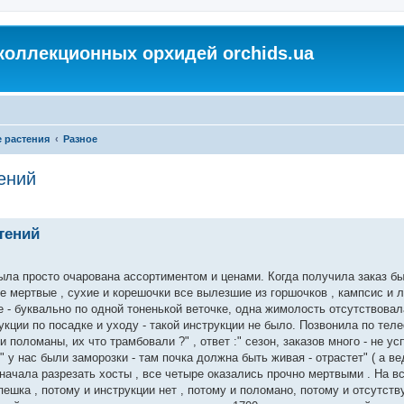
коллекционных орхидей orchids.ua
 растения
Разное
ений
тений
была просто очарована ассортиментом и ценами. Когда получила заказ б
е мертвые , сухие и корешочки все вылезшие из горшочков , кампсис и 
 - буквально по одной тоненькой веточке, одна жимолость отсутствова
кции по посадке и уходу - такой инструкции не было. Позвонила по тел
оломаны, их что трамбовали ?" , ответ :" сезон, заказов много - не ус
" у нас были заморозки - там почка должна быть живая - отрастет" ( а в
 начала разрезать хосты , все четыре оказались прочно мертвыми . На в
пешка , потому и инструкции нет , потому и поломано, потому и отсутств