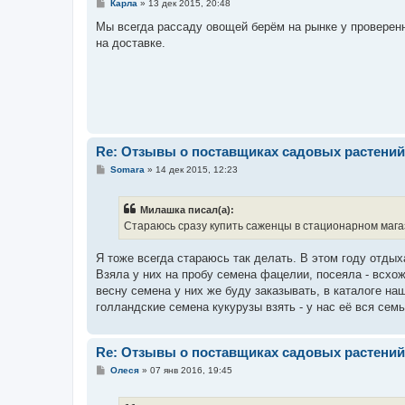
С
Карла
»
13 дек 2015, 20:48
о
о
Мы всегда рассаду овощей берём на рынке у проверенн
б
на доставке.
щ
е
н
и
е
Re: Отзывы о поставщиках садовых растений
С
Somara
»
14 дек 2015, 12:23
о
о
б
Милашка писал(а):
щ
е
Стараюсь сразу купить саженцы в стационарном магаз
н
и
е
Я тоже всегда стараюсь так делать. В этом году отды
Взяла у них на пробу семена фацелии, посеяла - всхож
весну семена у них же буду заказывать, в каталоге н
голландские семена кукурузы взять - у нас её вся сем
Re: Отзывы о поставщиках садовых растений
С
Олеся
»
07 янв 2016, 19:45
о
о
б