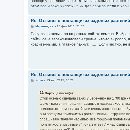
вообще у нас люди на 10-15 тысяч заказывают и претен
этом все и закончилось - я их для себя занесла в черн
Re: Отзывы о поставщиках садовых растений
С
Мармеладка
»
18 фев 2015, 21:05
о
о
Пару раз заказывала на разных сайтах семена. Выбрала
б
сайты себя зарекомендовали средне, что-то выросло, ч
щ
е
красивенными, а главное пахнут........ Если честно, не
н
и
е
Re: Отзывы о поставщиках садовых растений
С
frruto
»
13 мар 2015, 00:21
о
о
б
Хортица писал(а):
щ
е
Этой осенью сделала заказ у Бережнюк на 1700 грн -
н
шоке - растения пришли насыпью в ящиках , хосты вс
и
е
полностью сломаны, хвойники очень манюсенькие - бу
они обещали приложить к растеньицам инструкции по 
спрашиваю "почему насыпью, все горшочки поломаны, их
почему хосты мертвые ?" , она в ответ :" у нас были з
какие заморозки?). Я не поленилась , начала разреза