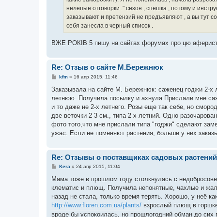
нелепые отговорки :" сезон , спешка , потому и инстр
заказывают и претензий не предъявляют , а вы тут со
себя занесла в черный список .
ВЖЕ РОКІВ 5 пишу на сайтах форумах про цю аферистк
Re: Отзыв о сайте М.Бережнюк
С
kfm
»
16 апр 2015, 11:46
о
о
Заказывала на сайте М. Бережнюк: саженец годжи 2-х ле
б
летнюю. Получила посылку и ахнула.Прислали мне саже
щ
е
и то даже не 2-х летнего. Розы еще так себе, но сморо
н
две веточки 2-3 см., типа 2-х летний. Одно разочаров
и
е
фото того,что мне прислали типа "годжи" сделают заме
ужас. Если не поменяют растения, больше у них заказы
Re: Отзывы о поставщиках садовых растений
С
Kera
»
24 апр 2015, 11:04
о
о
Мама тоже в прошлом году столкнулась с недобросове
б
клематис и плющ. Получила непонятные, чахлые и жал
щ
е
назад не стала, только время терять. Хорошо, у неё ка
н
http://www.floren.com.ua/plants/
взрослый плющ в горшке 
и
е
вроде бы успокоилась, но прошлогодний обман до сих 