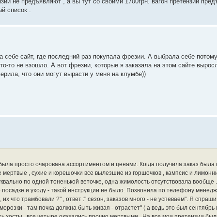
зий не предъявляют , а вы тут со своими 1700грн. вагон претензий пред
ый список .
 себе сайт, где последний раз покупала фрезии. А выбрала себе потому
то-то не взошло. А вот фрезии, которые я заказала на этом сайте вырос
 верила, что они могут вырасти у меня на клумбе))
 была просто очарована ассортиментом и ценами. Когда получила заказ была 
е мертвые , сухие и корешочки все вылезшие из горшочков , кампсис и лимонн
квально по одной тоненькой веточке, одна жимолость отсутствовала вообще 
посадке и уходу - такой инструкции не было. Позвонила по телефону менедж
 что трамбовали ?" , ответ :" сезон, заказов много - не успеваем". Я спраши
аморозки - там почка должна быть живая - отрастет" ( а ведь это был сентябрь 
ть хосты , все четыре оказались прочно мертвыми . На все мои претензии был