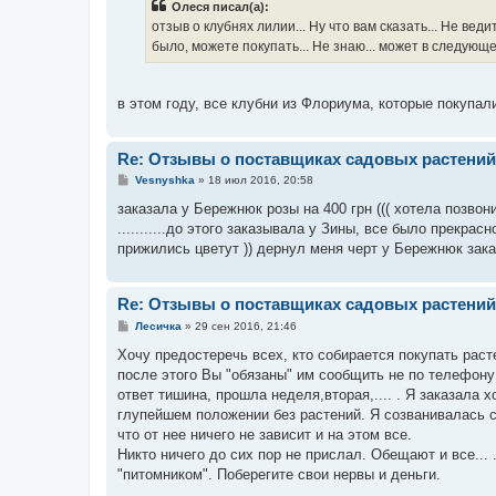
Олеся писал(а):
щ
е
отзыв о клубнях лилии... Ну что вам сказать... Не вед
н
было, можете покупать... Не знаю... может в следую
и
е
в этом году, все клубни из Флориума, которые покупа
Re: Отзывы о поставщиках садовых растений
С
Vesnyshka
»
18 июл 2016, 20:58
о
о
заказала у Бережнюк розы на 400 грн ((( хотела позво
б
...........до этого заказывала у Зины, все было прекра
щ
е
прижились цветут )) дернул меня черт у Бережнюк заказать
н
и
е
Re: Отзывы о поставщиках садовых растений
С
Лесичка
»
29 сен 2016, 21:46
о
о
Хочу предостеречь всех, кто собирается покупать раст
б
после этого Вы "обязаны" им сообщить не по телефону
щ
е
ответ тишина, прошла неделя,вторая,.... . Я заказала
н
глупейшем положении без растений. Я созванивалась с
и
е
что от нее ничего не зависит и на этом все.
Никто ничего до сих пор не прислал. Обещают и все...
"питомником". Поберегите свои нервы и деньги.