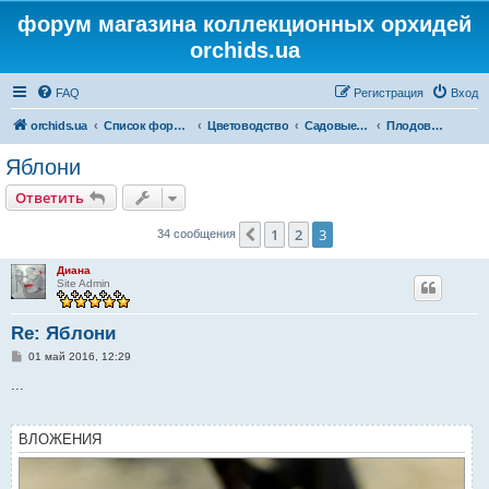
форум магазина коллекционных орхидей
orchids.ua
FAQ
Регистрация
Вход
orchids.ua
Список форумов
Цветоводство
Садовые растения
Плодовые растения
Яблони
Ответить
1
2
3
Пред.
34 сообщения
Диана
Site Admin
Re: Яблони
С
01 май 2016, 12:29
о
о
...
б
щ
е
н
ВЛОЖЕНИЯ
и
е