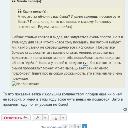
Marata писал(а):
щ
е
н
Карла писал(а):
и
е
А что это за яблоня у вас была? И какие саженцы посоветуете
брать? Прошлогодние то все пропали к моему большому
сожалению. Видимо моя ошибка(
Сейчас столько сортов и видов, что запутаться очень просто. Но я в
этом году для себя что-то новое хочу посадить, посмотрим выйдет
ли. Как-то у меня не совсем удачно все с яблонями. Потому все
больше стараюсь читать разные статьи, мнения, видео как все
делается... и прям манит меня, чтобы попробовать колоновидную
яблоню "Арбат". Нашла у нас её в продаже
тут
. Как считаете - есть
смысл пробовать? Может кто-то выращивает сейчас нечто
подобное? Пишут про высокую урожайность, это в том числе очень
подкупает:
То что показана ветка с большим количеством плодов ещё ни о чем
не говорит. У меня в этом году тоже чуть венки не ломаются. Зато в
прошлом году почти урожая не было!
Ответить
1
2
3
Пред.
34 сообщения