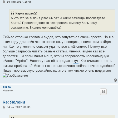
С
16 мар 2017, 16:06
о
о
б
Карла писал(а):
щ
е
А что это за яблоня у вас была? И какие саженцы посоветуете
н
брать? Прошлогодние то все пропали к моему большому
и
е
сожалению. Видимо моя ошибка(
Сейчас столько сортов и видов, что запутаться очень просто. Но я в
этом году для себя что-то новое хочу посадить, посмотрим выйдет
ли. Как-то у меня не совсем удачно все с яблонями. Потому все
больше стараюсь читать разные статьи, мнения, видео как все
делается... и прям манит меня, чтобы попробовать колоновидную
яблоню "Арбат". Нашла у нас её в продаже
тут
. Как считаете - есть
смысл пробовать? Может кто-то выращивает сейчас нечто подобное?
Пишут про высокую урожайность, это в том числе очень подкупает:
Alik80
Новичок
Re: Яблони
С
04 авг 2017, 08:35
о
о
б