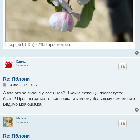
3.jpg (56.61 КБ) 42105 просмотров
Карла
Новичок
Re: Яблони
С
13 мар 2017, 18:27
о
о
А что это за яблоня у вас была? И какие саженцы посоветуете
б
брать? Прошлогодние то все пропали к моему большому сожалению.
щ
е
Видимо моя ошибка(
н
и
е
Marata
Новичок
Re: Яблони