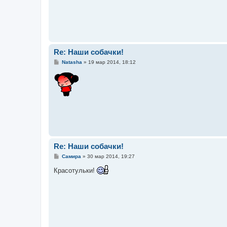
и
е
Re: Наши собачки!
С
Natasha
»
19 мар 2014, 18:12
о
о
б
щ
е
н
и
е
Re: Наши собачки!
С
Самира
»
30 мар 2014, 19:27
о
о
Красотульки!
б
щ
е
н
и
е