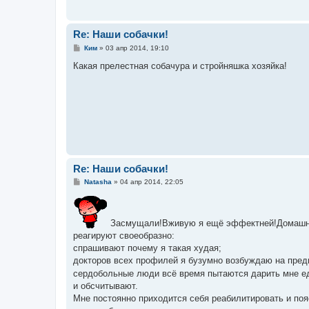
Re: Наши собачки!
С
Ким
»
03 апр 2014, 19:10
о
о
Какая прелестная собачура и стройняшка хозяйка!
б
щ
е
н
и
е
Re: Наши собачки!
С
Natasha
»
04 апр 2014, 22:05
о
о
б
щ
Засмущали!Вживую я ещё эффектней!Домашняя
е
н
реагируют своеобразно:
и
спрашивают почему я такая худая;
е
докторов всех профилей я бузумно возбуждаю на пред
сердобольные люди всё время пытаются дарить мне 
и обсчитывают.
Мне постоянно приходится себя реабилитировать и поя