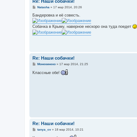
Re: Наши собачки!
С
Natasha
»
17 мар 2014, 20:26
о
о
Бандеровка и её совесть.
б
щ
е
Собачка в Крыму, наверное нескоро она туда поедет
н
и
е
Re: Наши собачки!
С
Монекинеко
»
17 мар 2014, 21:25
о
о
Классные обе!
б
щ
е
н
и
е
Re: Наши собачки!
С
tanya_cv
»
18 мар 2014, 10:21
о
о