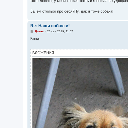
тоже люблю, у меня тонкая кость и я пошла в худощавог
Зачем столько про себя?Ну, дак я тоже собака!
Re: Наши собачки!
С
Диана
»
20 сен 2019, 11:57
о
о
Бони.
б
щ
е
н
ВЛОЖЕНИЯ
и
е