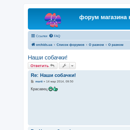
форум магазина 
Ссылки
FAQ
orchids.ua
Список форумов
О разном
О разном
Наши собачки!
Ответить
Re: Наши собачки!
С
marti
»
14 мар 2014, 09:50
о
о
Красавец
б
щ
е
н
и
е