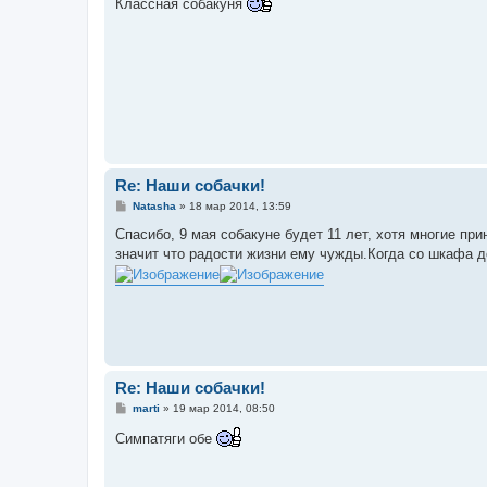
Классная собакуня
б
щ
е
н
и
е
Re: Наши собачки!
С
Natasha
»
18 мар 2014, 13:59
о
о
Спасибо, 9 мая собакуне будет 11 лет, хотя многие пр
б
значит что радости жизни ему чужды.Когда со шкафа д
щ
е
н
и
е
Re: Наши собачки!
С
marti
»
19 мар 2014, 08:50
о
о
Симпатяги обе
б
щ
е
н