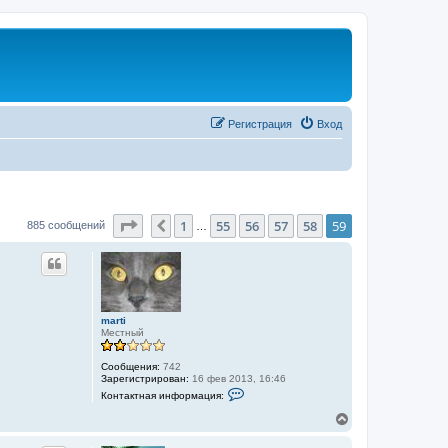
Регистрация
Вход
Страница
59
из
59
1
55
56
57
58
59
Пред.
885 сообщений
…
marti
Местный
Сообщения:
742
Зарегистрирован:
16 фев 2013, 16:46
К
Контактная информация:
о
н
В
т
е
а
р