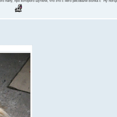
о папу, про которого шутили, что это с него рисовали Волка с "Ну погод