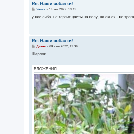
Re: Наши собачки!
С
Vassa
»
18 янв 2022, 13:42
о
о
у нас сиба. не терпит цветы на полу, на окнах - не трог
б
щ
е
н
и
е
Re: Наши собачки!
С
Диана
»
08 июл 2022, 12:36
о
о
Шерлок
б
щ
е
н
ВЛОЖЕНИЯ
и
е