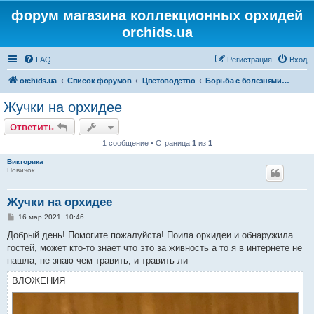
форум магазина коллекционных орхидей
orchids.ua
FAQ
Регистрация
Вход
orchids.ua
Список форумов
Цветоводство
Борьба с болезнями и вредителями
Жучки на орхидее
Ответить
1 сообщение • Страница
1
из
1
Викторика
Новичок
Жучки на орхидее
С
16 мар 2021, 10:46
о
о
Добрый день! Помогите пожалуйста! Поила орхидеи и обнаружила
б
гостей, может кто-то знает что это за живность а то я в интернете не
щ
е
нашла, не знаю чем травить, и травить ли
н
и
ВЛОЖЕНИЯ
е