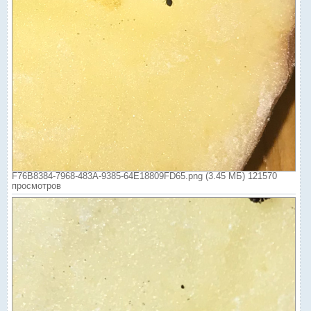
F76B8384-7968-483A-9385-64E18809FD65.png (3.45 МБ) 121570
просмотров