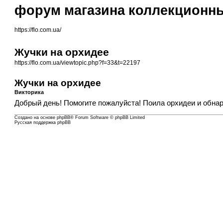
форум магазина коллекционных
https://flo.com.ua/
Жучки на орхидее
https://flo.com.ua/viewtopic.php?f=33&t=22197
Жучки на орхидее
Викторика
Добрый день! Помогите пожалуйста! Поила орхидеи и обнаруж
Создано на основе
phpBB
® Forum Software © phpBB Limited
Русская поддержка phpBB