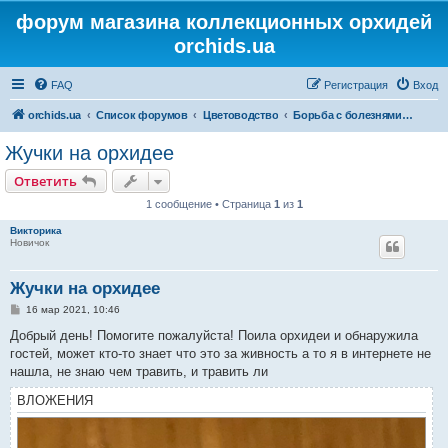
форум магазина коллекционных орхидей
orchids.ua
FAQ
Регистрация
Вход
orchids.ua
Список форумов
Цветоводство
Борьба с болезнями и вредителями
Жучки на орхидее
Ответить
1 сообщение • Страница
1
из
1
Викторика
Новичок
Жучки на орхидее
С
16 мар 2021, 10:46
о
о
Добрый день! Помогите пожалуйста! Поила орхидеи и обнаружила
б
гостей, может кто-то знает что это за живность а то я в интернете не
щ
е
нашла, не знаю чем травить, и травить ли
н
и
ВЛОЖЕНИЯ
е