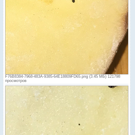
F76B8384-7968-483A-9385-64E18809FD65.png (3.45 МБ) 121798
просмотров