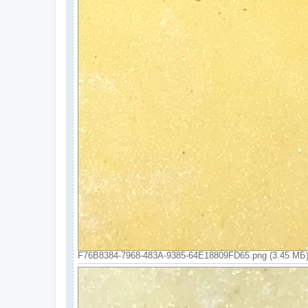
F76B8384-7968-483A-9385-64E18809FD65.png (3.45 МБ