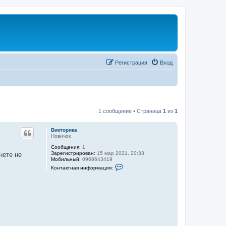
Регистрация
Вход
1 сообщение • Страница
1
из
1
Викторика
Новичок
Сообщения:
1
Зарегистрирован:
15 мар 2021, 20:33
нете не
Мобильный:
0968643419
К
Контактная информация:
о
н
т
а
к
т
н
а
я
и