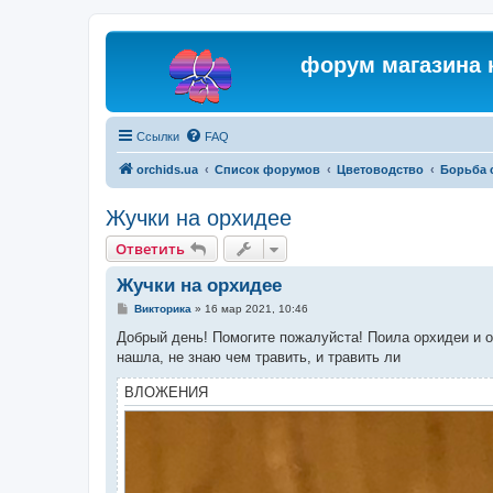
форум магазина 
Ссылки
FAQ
orchids.ua
Список форумов
Цветоводство
Борьба 
Жучки на орхидее
Ответить
Жучки на орхидее
С
Викторика
»
16 мар 2021, 10:46
о
о
Добрый день! Помогите пожалуйста! Поила орхидеи и об
б
нашла, не знаю чем травить, и травить ли
щ
е
н
ВЛОЖЕНИЯ
и
е