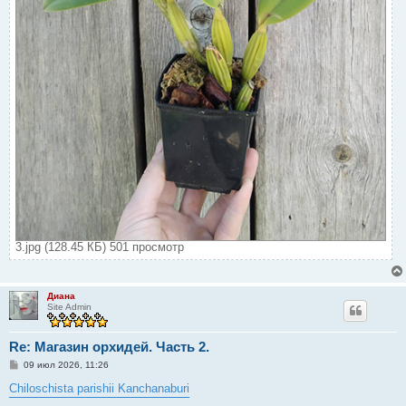
3.jpg (128.45 КБ) 501 просмотр
Диана
Site Admin
Re: Магазин орхидей. Часть 2.
С
09 июл 2026, 11:26
о
о
Chiloschista parishii Kanchanaburi
б