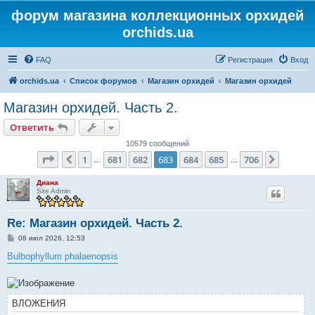
форум магазина коллекционных орхидей
orchids.ua
FAQ
Регистрация
Вход
orchids.ua
Список форумов
Магазин орхидей
Магазин орхидей
Магазин орхидей. Часть 2.
Ответить
10579 сообщений
Страница
683
из
706
1
681
682
683
684
685
706
Пред.
След.
…
…
Диана
Site Admin
Re: Магазин орхидей. Часть 2.
С
08 июл 2026, 12:53
о
о
Bulbophyllum phalaenopsis
б
щ
е
н
и
ВЛОЖЕНИЯ
е