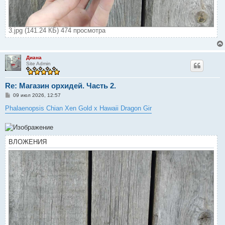
3.jpg (141.24 КБ) 474 просмотра
Диана
Site Admin
Re: Магазин орхидей. Часть 2.
С
09 июл 2026, 12:57
о
о
Phalaenopsis Chian Xen Gold x Hawaii Dragon Gir
б
щ
е
н
и
ВЛОЖЕНИЯ
е