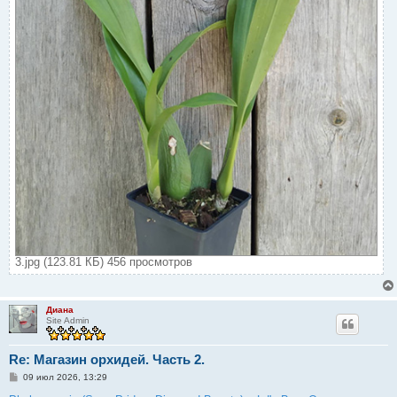
3.jpg (123.81 КБ) 456 просмотров
Диана
Site Admin
Re: Магазин орхидей. Часть 2.
С
09 июл 2026, 13:29
о