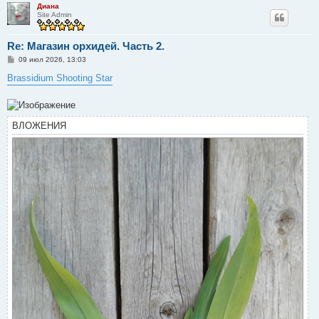
Диана
Site Admin
Re: Магазин орхидей. Часть 2.
С
09 июл 2026, 13:03
о
о
Brassidium Shooting Star
б
щ
е
н
и
ВЛОЖЕНИЯ
е