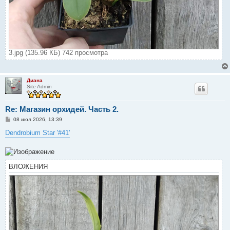
3.jpg (135.96 КБ) 742 просмотра
Диана
Site Admin
Re: Магазин орхидей. Часть 2.
С
08 июл 2026, 13:39
о
о
Dendrobium Star '#41'
б
щ
е
н
и
ВЛОЖЕНИЯ
е