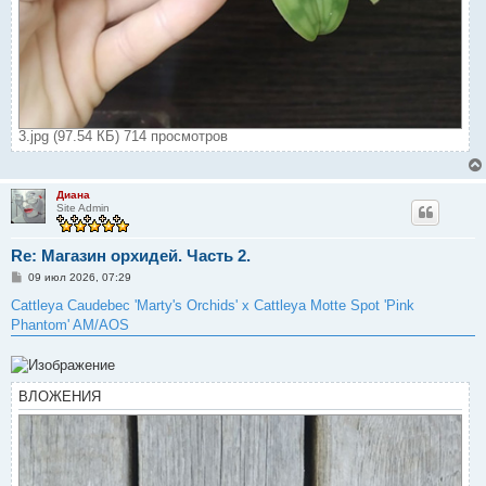
3.jpg (97.54 КБ) 714 просмотров
Диана
Site Admin
Re: Магазин орхидей. Часть 2.
С
09 июл 2026, 07:29
о
о
Cattleya Caudebec 'Marty's Orchids' x Cattleya Motte Spot 'Pink
б
Phantom' AM/AOS
щ
е
н
и
е
ВЛОЖЕНИЯ