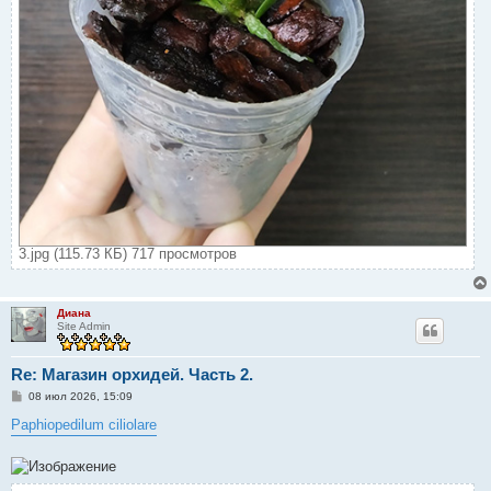
3.jpg (115.73 КБ) 717 просмотров
Диана
Site Admin
Re: Магазин орхидей. Часть 2.
С
08 июл 2026, 15:09
о
о
Paphiopedilum ciliolare
б
щ
е
н
и