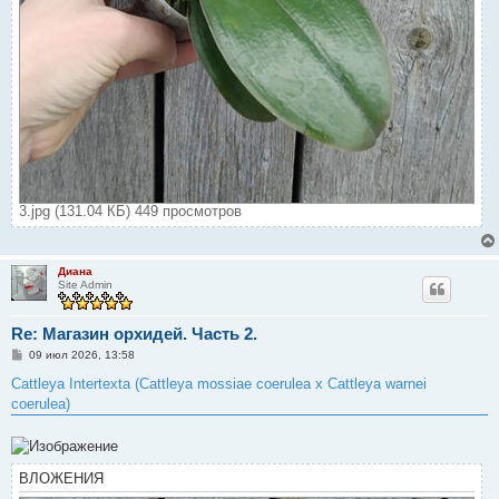
3.jpg (131.04 КБ) 449 просмотров
Диана
Site Admin
Re: Магазин орхидей. Часть 2.
С
09 июл 2026, 13:58
о
о
Cattleya Intertexta (Cattleya mossiae coerulea x Cattleya warnei
б
coerulea)
щ
е
н
и
е
ВЛОЖЕНИЯ