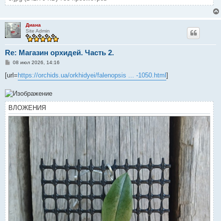
Диана
Site Admin
Re: Магазин орхидей. Часть 2.
С
08 июл 2026, 14:16
о
о
[url=
https://orchids.ua/orkhidyei/falenopsis ... -1050.html
]
б
щ
е
н
и
ВЛОЖЕНИЯ
е