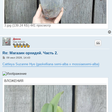
3.jpg (139.24 КБ) 441 просмотр
Диана
Site Admin
Re: Магазин орхидей. Часть 2.
С
09 июл 2026, 14:43
о
о
Cattleya Suzanne Hye (gaskelliana semi-alba x mossiaesemi-alba)
б
щ
е
н
и
ВЛОЖЕНИЯ
е