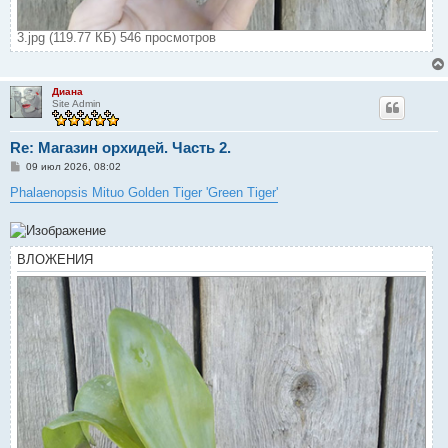
3.jpg (119.77 КБ) 546 просмотров
Диана
Site Admin
Re: Магазин орхидей. Часть 2.
С
09 июл 2026, 08:02
о
о
Phalaenopsis Mituo Golden Tiger 'Green Tiger'
б
щ
е
н
и
ВЛОЖЕНИЯ
е