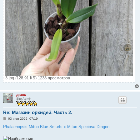
3.jpg (128.91 КБ) 1238 просмотров
Диана
Site Admin
Re: Магазин орхидей. Часть 2.
С
03 июн 2026, 07:19
о
о
Phalaenopsis Mituo Blue Smurfs x Mituo Speciosa Dragon
б
щ
е