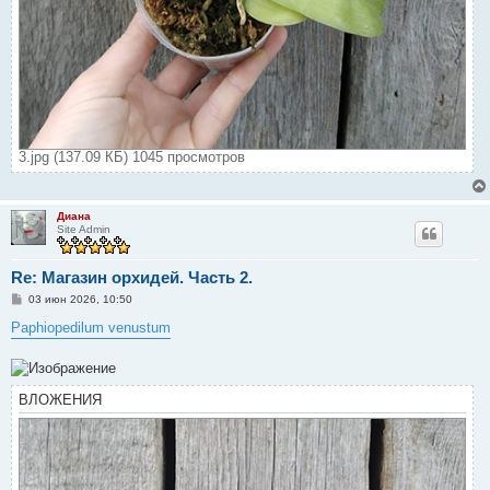
3.jpg (137.09 КБ) 1045 просмотров
Диана
Site Admin
Re: Магазин орхидей. Часть 2.
С
03 июн 2026, 10:50
о
о
Paphiopedilum venustum
б
щ
е
н
и
ВЛОЖЕНИЯ
е