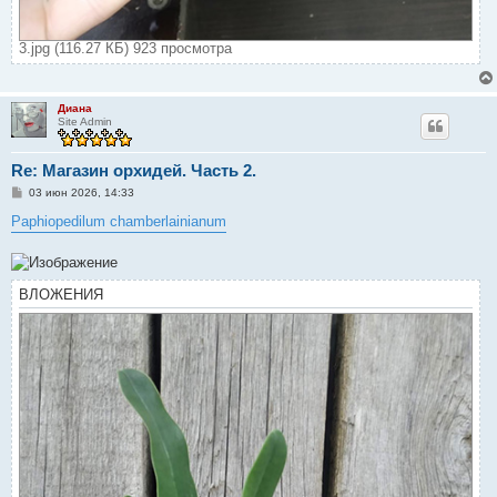
3.jpg (116.27 КБ) 923 просмотра
Диана
Site Admin
Re: Магазин орхидей. Часть 2.
С
03 июн 2026, 14:33
о
о
Paphiopedilum chamberlainianum
б
щ
е
н
и
ВЛОЖЕНИЯ
е