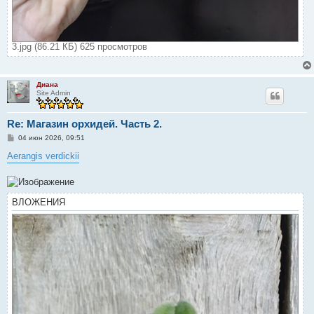
3.jpg (86.21 КБ) 625 просмотров
Диана
Site Admin
Re: Магазин орхидей. Часть 2.
С
04 июн 2026, 09:51
о
о
Aerangis verdickii
б
щ
е
н
и
ВЛОЖЕНИЯ
е