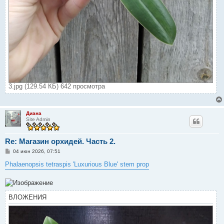
3.jpg (129.54 КБ) 642 просмотра
Диана
Site Admin
Re: Магазин орхидей. Часть 2.
С
04 июн 2026, 07:51
о
о
Phalaenopsis tetraspis 'Luxurious Blue' stem prop
б
щ
е
н
и
ВЛОЖЕНИЯ
е