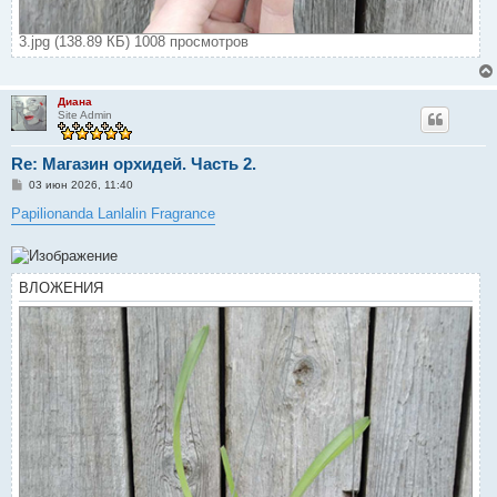
3.jpg (138.89 КБ) 1008 просмотров
Диана
Site Admin
Re: Магазин орхидей. Часть 2.
С
03 июн 2026, 11:40
о
о
Papilionanda Lanlalin Fragrance
б
щ
е
н
и
ВЛОЖЕНИЯ
е