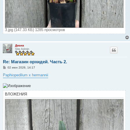
3.jpg (147.33 КБ) 1285 просмотров
Диана
Site Admin
Re: Магазин орхидей. Часть 2.
С
02 июн 2026, 14:17
о
о
Paphiopedilum x hermannii
б
щ
е
н
и
ВЛОЖЕНИЯ
е