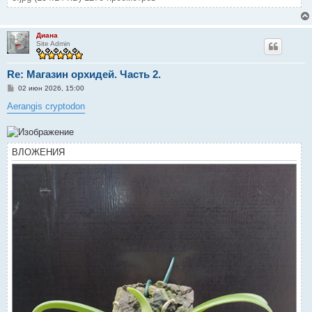
Диана
Site Admin
Re: Магазин орхидей. Часть 2.
С
02 июн 2026, 15:00
о
о
Aerangis cryptodon
б
щ
е
н
и
ВЛОЖЕНИЯ
е