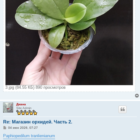
3.jpg (84.55 КБ) 890 просмотров
Диана
Site Admin
Re: Магазин орхидей. Часть 2.
С
04 июн 2026, 07:27
о
о
Paphiopedilum tranlienianum
б