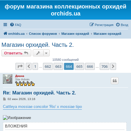
форум магазина коллекционных орхидей
orchids.ua
FAQ
Регистрация
Вход
orchids.ua
Список форумов
Магазин орхидей
Магазин орхидей
Магазин орхидей. Часть 2.
Ответить
10580 сообщений
Страница
664
из
706
1
662
663
664
665
666
706
Пред.
След.
…
…
Диана
Site Admin
Re: Магазин орхидей. Часть 2.
С
02 июн 2026, 13:16
о
о
Cattleya mossiae concolor 'Rio' x mossiae tipo
б
щ
е
н
и
ВЛОЖЕНИЯ
е