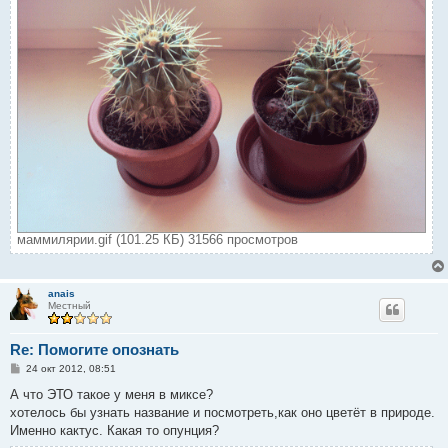
маммилярии.gif (101.25 КБ) 31566 просмотров
anais
Местный
Re: Помогите опознать
С
24 окт 2012, 08:51
о
о
А что ЭТО такое у меня в миксе?
б
хотелось бы узнать название и посмотреть,как оно цветёт в природе.
щ
е
Именно кактус. Какая то опунция?
н