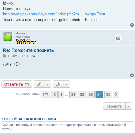
о
Ірино,
б
Подивіться тут
щ
е
http://www.pakehas-hoya.com/index.php?m ... s&op=Fleur
н
Там і листя можна порівняти : galérie photo - Feuilles!
и
е
Ирина
Moderator
Re: Помогите опознать
С
13 окт 2017, 13:24
о
о
Дякую )))
б
щ
е
н
и
Ответить
е
Страница
34
из
35
1
31
32
33
34
35
Пред.
След.
512 сообщений
…
Перейти
КТО СЕЙЧАС НА КОНФЕРЕНЦИИ
Сейчас этот форум просматривают: нет зарегистрированных пользователей и 8
гостей