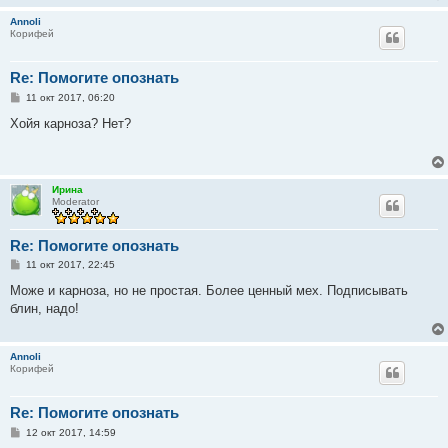
Annoli
Корифей
Re: Помогите опознать
С
11 окт 2017, 06:20
о
о
Хойя карноза? Нет?
б
щ
е
н
и
Ирина
е
Moderator
Re: Помогите опознать
С
11 окт 2017, 22:45
о
о
Може и карноза, но не простая. Более ценный мех. Подписывать
б
блин, надо!
щ
е
н
и
Annoli
е
Корифей
Re: Помогите опознать
С
12 окт 2017, 14:59
о