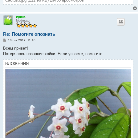
Cactus3.jpg (212.98 КБ) 29450 просмотров
Ирина
Moderator
Re: Помогите опознать
С
10 окт 2017, 11:16
о
о
Всем привет!
б
Потерялось название хойки. Если узнаете, помогите.
щ
е
н
ВЛОЖЕНИЯ
и
е