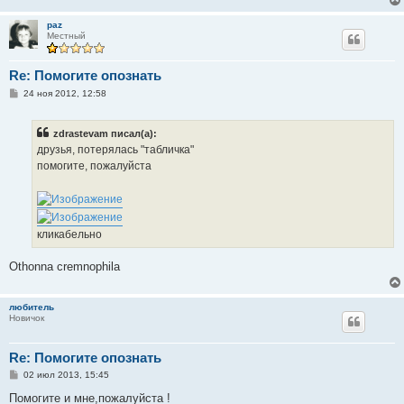
paz
Местный
Re: Помогите опознать
С
24 ноя 2012, 12:58
о
о
б
zdrastevam писал(а):
щ
е
друзья, потерялась "табличка"
н
помогите, пожалуйста
и
е
кликабельно
Othonna cremnophila
любитель
Новичок
Re: Помогите опознать
С
02 июл 2013, 15:45
о
о
Помогите и мне,пожалуйста !