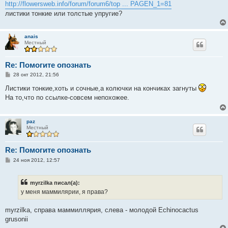
http://flowersweb.info/forum/forum6/top ... PAGEN_1=81
и
е
листики тонкие или толстые упругие?
anais
Местный
Re: Помогите опознать
С
28 окт 2012, 21:56
о
о
Листики тонкие,хоть и сочные,а колючки на кончиках загнуты
б
На то,что по ссылке-совсем непохожее.
щ
е
н
и
paz
е
Местный
Re: Помогите опознать
С
24 ноя 2012, 12:57
о
о
б
myrzilka писал(а):
щ
е
у меня маммилярии, я права?
н
и
е
myrzilka, справа маммиллярия, слева - молодой Echinocactus
grusonii