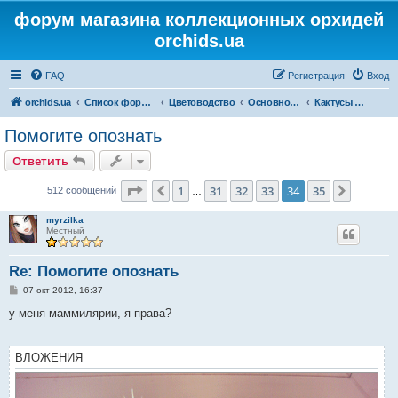
форум магазина коллекционных орхидей
orchids.ua
FAQ
Регистрация
Вход
orchids.ua
Список форумов
Цветоводство
Основной форум
Кактусы и суккуленты
Помогите опознать
Ответить
Страница
34
из
35
1
31
32
33
34
35
Пред.
След.
512 сообщений
…
myrzilka
Местный
Re: Помогите опознать
С
07 окт 2012, 16:37
о
о
у меня маммилярии, я права?
б
щ
е
н
ВЛОЖЕНИЯ
и
е