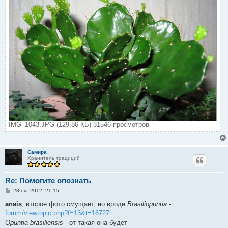
IMG_1043.JPG (129.86 КБ) 31546 просмотров
Самира
Хранитель традиций
Re: Помогите опознать
С
28 окт 2012, 21:15
о
о
anais
, второе фото смущает, но вроде
Brasiliopuntia
-
б
forum/viewtopic.php?f=13&t=16727
щ
е
Opuntia brasiliensis
- от такая она будет -
н