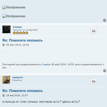
б
щ
е
н
и
е
Самира
Хранитель традиций
Re: Помогите опознать
С
05 июл 2013, 15:32
о
о
,
б
щ
е
н
Последний раз редактировалось
Самира
08 май 2016, 19:55, всего редактировалось 1
и
раз.
е
mamyrro
Новичок
Re: Помогите опознать
С
18 янв 2016, 12:07
о
о
а польза от этих сочных листиков есть? цветы есть?
б
щ