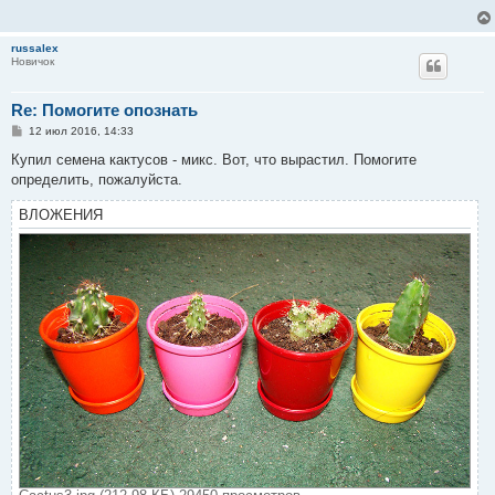
е
н
и
russalex
е
Новичок
Re: Помогите опознать
С
12 июл 2016, 14:33
о
о
Купил семена кактусов - микс. Вот, что вырастил. Помогите
б
определить, пожалуйста.
щ
е
н
ВЛОЖЕНИЯ
и
е