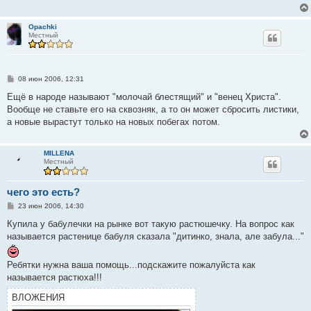
е
н
и
Opachki
е
Местный
С
08 июн 2006, 12:31
о
о
Ещё в народе называют "молочай блестящий" и "венец Христа".
б
Вообще не ставьте его на сквозняк, а то он может сбросить листики,
щ
е
а новые вырастут только на новых побегах потом.
н
и
е
MILLENA
Местный
чего это есть?
С
23 июн 2006, 14:30
о
о
Купила у бабулечки на рынке вот такую растюшечку. На вопрос как
б
называется растенице бабуля сказала "дитинко, знала, але забула..."
щ
е
н
Ребятки нужна ваша помощь...подскажите пожалуйста как
и
е
называется растюха!!!
ВЛОЖЕНИЯ