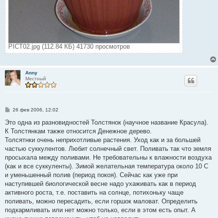
PICT02.jpg (112.84 КБ) 41730 просмотров
Anny
Местный
С
26 фев 2006, 12:02
о
о
Это одна из разновидностей Толстянок (научное название Красула).
б
К Толстянкам также относится Денежное дерево.
щ
е
Толсятнки очень неприхотливые растения. Уход как и за большей
н
частью суккулентов. Любит солнечный свет. Поливать так что земля
и
е
просыхала между поливами. Не требовательны к влажности воздуха
(как и все суккуленты). Зимой желательная температура около 10 С
и уменьшенный полив (период покоя). Сейчас как уже при
наступившей биологической весне надо ухаживать как в период
активного роста, т.е. поставить на солнце, потихоньку чаще
поливать, можно пересадить, если горшок маловат. Определить
подкармливать или нет можно только, если в этом есть опыт. А