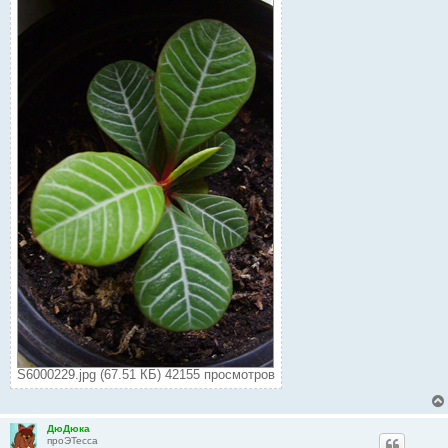
S6000229.jpg (67.51 КБ) 42155 просмотров
ДюДюка
проЭТесса