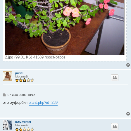
2.jpg (99.01 КБ) 41589 просмотров
puriel
Местный
С
07 июн 2006, 18:45
о
о
это эуфорбия
plant.php?id=239
б
щ
е
н
и
lady-Winter
е
Местный