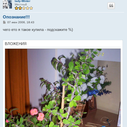
lady-Winter
е
Местный
Опознание!!!
С
07 июн 2006, 18:43
о
о
чего ето я такое купила - подскажите %)
б
щ
е
н
ВЛОЖЕНИЯ
и
е