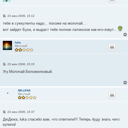
С
23 июн 2006, 15:12
о
о
тебе в суккуленты надо... похоже на молочай...
б
вот зайдет Бука, и выдаст тебе полное латинское как-его-зовут...
щ
е
н
и
luka
е
Местный
С
23 июн 2006, 15:15
о
о
Угу.Молочай.Беложилковый.
б
щ
е
н
и
MILLENA
е
Местный
С
23 июн 2006, 15:37
о
о
ДюДюка, luka спасибо вам, что ответили!!! Теперь буду знать чего
б
купила!
щ