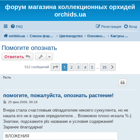
форум магазина коллекционных орхидей
orchids.ua
FAQ
Регистрация
Вход
orchids.ua
Список форумов
Цветоводство
Основной форум
Кактусы и суккуленты
Помогите опознать
Ответить
Страница
1
из
35
1
2
3
4
5
35
След.
512 сообщений
…
Гость
помогите, пожалуйста, опознать растение!
С
25 фев 2006, 06:19
о
о
Вчера стала счастливым обладателем некоего суккулента, но не
б
нашла его ни в одном определителе... Возможно плохо искала %-)
щ
е
Знатоки, подскажите pls название и условия содержания!
н
Заранее благодарна!
и
е
ВЛОЖЕНИЯ