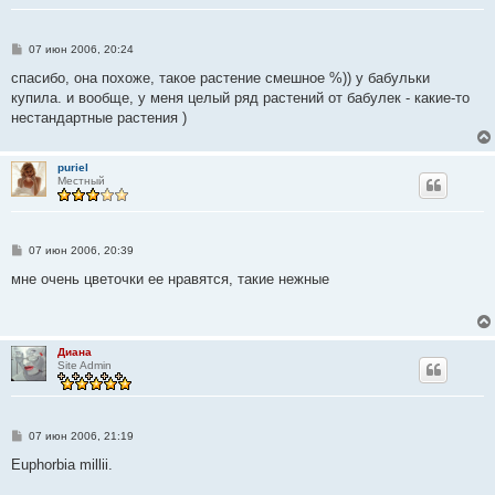
С
07 июн 2006, 20:24
о
о
спасибо, она похоже, такое растение смешное %)) у бабульки
б
купила. и вообще, у меня целый ряд растений от бабулек - какие-то
щ
е
нестандартные растения )
н
и
е
puriel
Местный
С
07 июн 2006, 20:39
о
о
мне очень цветочки ее нравятся, такие нежные
б
щ
е
н
и
Диана
е
Site Admin
С
07 июн 2006, 21:19
о
о
Euphorbia millii.
б
щ