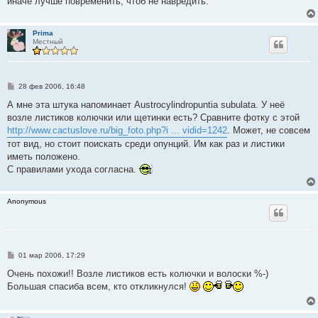
иначе лучше повременить, чтоб не навредить.
Prima
Местный
С
28 фев 2006, 16:48
о
о
А мне эта штука напоминает Austrocylindropuntia subulata. У неё
б
возле листиков колючки или щетинки есть? Сравните фотку с этой
щ
е
http://www.cactuslove.ru/big_foto.php?i ... vidid=1242
. Может, не совсем
н
тот вид, но стоит поискать среди опунций. Им как раз и листики
и
е
иметь положено.
С правилами ухода согласна.
Anonymous
С
01 мар 2006, 17:29
о
о
Очень похожи!! Возле листиков есть колючки и волоски %-)
б
Большая спасиба всем, кто откликнулся!
щ
е
н
и