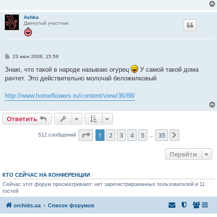
е
н
и
Ashka
е
Двинутый участник
С
23 июн 2006, 15:59
о
о
Знаю, что такой в народе называю огурец
У самой такой дома
б
рачтет. Это действительно молочай беложилковый
щ
е
н
http://www.homeflowers.ru/content/view/36/88/
и
е
Ответить
Страница
1
из
35
1
2
3
4
5
35
След.
512 сообщений
…
Перейти
КТО СЕЙЧАС НА КОНФЕРЕНЦИИ
Сейчас этот форум просматривают: нет зарегистрированных пользователей и 11
гостей
orchids.ua
Список форумов