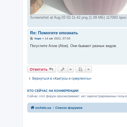
Screenshot at Aug 03 02-11-42.png (1.09 МБ) 117093 про
Re: Помогите опознать
С
hope
»
14 авг 2021, 07:03
о
о
Погуглите Алое (Aloe). Они бывают разных видов.
б
щ
е
н
и
е
Ответить
Вернуться в «Кактусы и суккуленты»
КТО СЕЙЧАС НА КОНФЕРЕНЦИИ
Сейчас этот форум просматривают: нет зарегистрированных пользо
orchids.ua
Список форумов