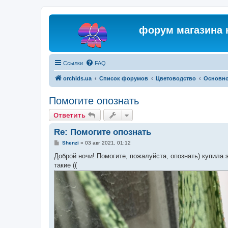
форум магазина 
Ссылки
FAQ
orchids.ua
Список форумов
Цветоводство
Основн
Помогите опознать
Ответить
Re: Помогите опознать
С
Shenzi
»
03 авг 2021, 01:12
о
о
Доброй ночи! Помогите, пожалуйста, опознать) купила э
б
такие ((
щ
е
н
и
е