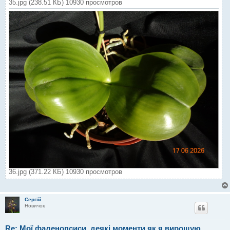
35.jpg (238.51 КБ) 10930 просмотров
36.jpg (371.22 КБ) 10930 просмотров
Сергій
Новичок
Re: Мої фаленопсиси, деякі моменти як я вирощую.