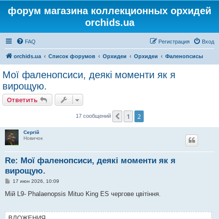
форум магазина коллекционных орхидей
orchids.ua
FAQ
Регистрация
Вход
orchids.ua
Список форумов
Орхидеи
Орхидеи
Фаленопсисы
Мої фаленопсиси, деякі моменти як я
вирощую.
Ответить
1
2
Пред.
17 сообщений
Сергій
Новичок
Re: Мої фаленопсиси, деякі моменти як я
вирощую.
С
17 июн 2026, 10:09
о
о
Мій L9- Phalaenopsis Mituo King ES чергове цвітіння.
б
щ
е
н
ВЛОЖЕНИЯ