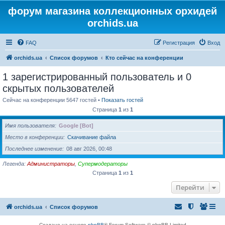
форум магазина коллекционных орхидей
orchids.ua
FAQ
Регистрация
Вход
orchids.ua
Список форумов
Кто сейчас на конференции
1 зарегистрированный пользователь и 0
скрытых пользователей
Сейчас на конференции 5647 гостей •
Показать гостей
Страница
1
из
1
Имя пользователя
Google [Bot]
Место в конференции
Скачивание файла
Последнее изменение
08 авг 2026, 00:48
Легенда:
Администраторы
,
Супермодераторы
Страница
1
из
1
Перейти
orchids.ua
Список форумов
Создано на основе
phpBB
® Forum Software © phpBB Limited