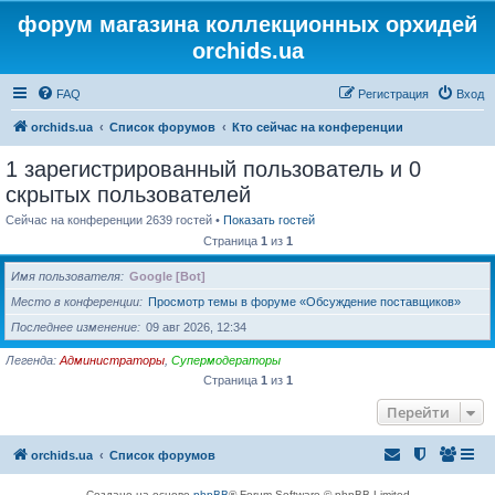
форум магазина коллекционных орхидей
orchids.ua
FAQ
Регистрация
Вход
orchids.ua
Список форумов
Кто сейчас на конференции
1 зарегистрированный пользователь и 0
скрытых пользователей
Сейчас на конференции 2639 гостей •
Показать гостей
Страница
1
из
1
Имя пользователя
Google [Bot]
Место в конференции
Просмотр темы в форуме «Обсуждение поставщиков»
Последнее изменение
09 авг 2026, 12:34
Легенда:
Администраторы
,
Супермодераторы
Страница
1
из
1
Перейти
orchids.ua
Список форумов
Создано на основе
phpBB
® Forum Software © phpBB Limited