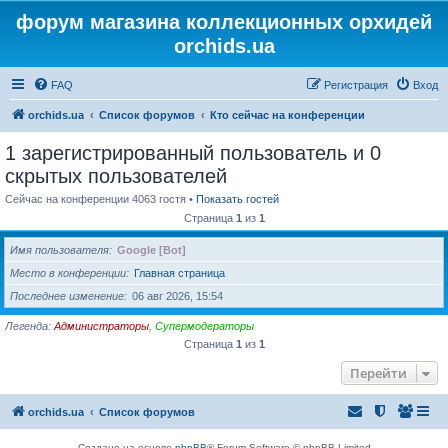
форум магазина коллекционных орхидей
orchids.ua
FAQ
Регистрация
Вход
orchids.ua
Список форумов
Кто сейчас на конференции
1 зарегистрированный пользователь и 0
скрытых пользователей
Сейчас на конференции 4063 гостя •
Показать гостей
Страница
1
из
1
Имя пользователя
Google [Bot]
Место в конференции
Главная страница
Последнее изменение
06 авг 2026, 15:54
Легенда:
Администраторы
,
Супермодераторы
Страница
1
из
1
Перейти
orchids.ua
Список форумов
Создано на основе
phpBB
® Forum Software © phpBB Limited