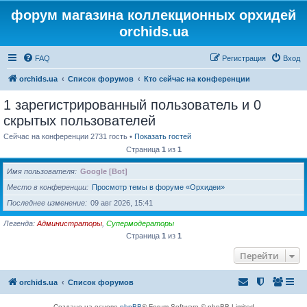
форум магазина коллекционных орхидей
orchids.ua
FAQ
Регистрация
Вход
orchids.ua
Список форумов
Кто сейчас на конференции
1 зарегистрированный пользователь и 0
скрытых пользователей
Сейчас на конференции 2731 гость •
Показать гостей
Страница
1
из
1
Имя пользователя
Google [Bot]
Место в конференции
Просмотр темы в форуме «Орхидеи»
Последнее изменение
09 авг 2026, 15:41
Легенда:
Администраторы
,
Супермодераторы
Страница
1
из
1
Перейти
orchids.ua
Список форумов
Создано на основе
phpBB
® Forum Software © phpBB Limited