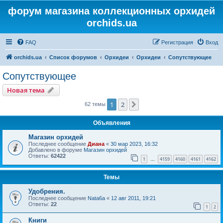
форум магазина коллекционных орхидей
orchids.ua
FAQ
Регистрация
Вход
orchids.ua
Список форумов
Орхидеи
Орхидеи
Сопутствующее
Сопутствующее
Новая тема
1
2
След.
62 темы
Объявления
Магазин орхидей
Последнее сообщение
Диана
«
30 мар 2023, 16:32
Добавлено в форуме
Магазин орхидей
Ответы:
62422
1
4159
4160
4161
4162
…
Темы
Удобрения.
Последнее сообщение
Nata6a
«
12 авг 2011, 19:21
Ответы:
22
1
2
Книги