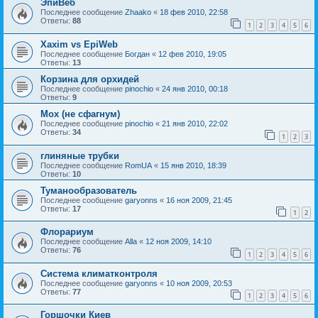
ЭпиВеб
Последнее сообщение
Zhaako
«
18 фев 2010, 22:58
Ответы:
88
1
2
3
4
5
6
Xaxim vs EpiWeb
Последнее сообщение
Богдан
«
12 фев 2010, 19:05
Ответы:
13
Корзина для орхидей
Последнее сообщение
pinochio
«
24 янв 2010, 00:18
Ответы:
9
Мох (не сфагнум)
Последнее сообщение
pinochio
«
21 янв 2010, 22:02
Ответы:
34
1
2
3
глиняные трубки
Последнее сообщение
RomUA
«
15 янв 2010, 18:39
Ответы:
10
Туманообразователь
Последнее сообщение
garyonns
«
16 ноя 2009, 21:45
Ответы:
17
1
2
Флорариум
Последнее сообщение
Alla
«
12 ноя 2009, 14:10
Ответы:
76
1
2
3
4
5
6
Cистема климатконтроля
Последнее сообщение
garyonns
«
10 ноя 2009, 20:53
Ответы:
77
1
2
3
4
5
6
Горшочки Киев