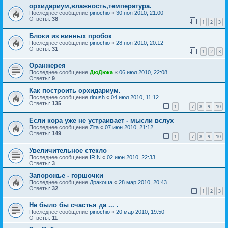
орхидариум,влажность,температура.
Последнее сообщение
pinochio
«
30 ноя 2010, 21:00
Ответы:
38
1
2
3
Блоки из винных пробок
Последнее сообщение
pinochio
«
28 ноя 2010, 20:12
Ответы:
31
1
2
3
Оранжерея
Последнее сообщение
ДюДюка
«
06 июл 2010, 22:08
Ответы:
9
Как построить орхидариум.
Последнее сообщение
rinush
«
04 июл 2010, 11:12
Ответы:
135
1
7
8
9
10
…
Если кора уже не устраивает - мысли вслух
Последнее сообщение
Zita
«
07 июн 2010, 21:12
Ответы:
149
1
7
8
9
10
…
Увеличительное стекло
Последнее сообщение
IRIN
«
02 июн 2010, 22:33
Ответы:
3
Запорожье - горшочки
Последнее сообщение
Дракоша
«
28 мар 2010, 20:43
Ответы:
32
1
2
3
Не было бы счастья да ... .
Последнее сообщение
pinochio
«
20 мар 2010, 19:50
Ответы:
11