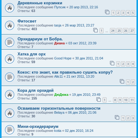
Деревянные корзинки
Последнее сообщение
Пупсик
«
20 апр 2013, 22:16
Ответы:
63
1
2
3
4
5
Фитосвет
Последнее сообщение
tasja
«
26 мар 2013, 23:27
Ответы:
403
1
24
25
26
27
…
Орхидариум от Бобра.
Последнее сообщение
Диана
«
03 окт 2012, 23:39
Ответы:
7
Хатка для орх
Последнее сообщение
Good Hope
«
30 дек 2011, 21:04
Ответы:
59
1
2
3
4
Кокос: кто знает, как правильно сушить копру?
Последнее сообщение
Alis11
«
21 окт 2011, 13:20
Ответы:
17
1
2
Кора для орхидей
Последнее сообщение
ДюДюка
«
19 дек 2010, 23:49
Ответы:
155
1
8
9
10
11
…
Осваиваем горизонтальные поверхности
Последнее сообщение
Belaya
«
06 дек 2010, 21:06
Ответы:
30
1
2
3
Мини-орхидерариум
Последнее сообщение
kotia
«
02 дек 2010, 16:24
Ответы:
9