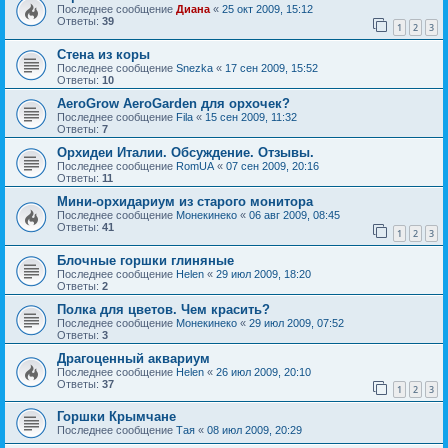
Последнее сообщение
Диана
«
25 окт 2009, 15:12
Ответы:
39
1
2
3
Стена из коры
Последнее сообщение
Snezka
«
17 сен 2009, 15:52
Ответы:
10
AeroGrow AeroGarden для орхочек?
Последнее сообщение
Fila
«
15 сен 2009, 11:32
Ответы:
7
Орхидеи Италии. Обсуждение. Отзывы.
Последнее сообщение
RomUA
«
07 сен 2009, 20:16
Ответы:
11
Мини-орхидариум из старого монитора
Последнее сообщение
Монекинеко
«
06 авг 2009, 08:45
Ответы:
41
1
2
3
Блочные горшки глиняные
Последнее сообщение
Helen
«
29 июл 2009, 18:20
Ответы:
2
Полка для цветов. Чем красить?
Последнее сообщение
Монекинеко
«
29 июл 2009, 07:52
Ответы:
3
Драгоценный аквариум
Последнее сообщение
Helen
«
26 июл 2009, 20:10
Ответы:
37
1
2
3
Горшки Крымчане
Последнее сообщение
Тая
«
08 июл 2009, 20:29