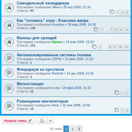
Самодельный палюдариум
Последнее сообщение
Silma
«
28 апр 2009, 21:30
Ответы:
40
1
2
3
Как "готовить" кору - Классика жанра
Последнее сообщение
ksyuhsa
«
28 мар 2009, 14:16
Ответы:
148
1
7
8
9
10
…
Вазоны для орхидей
Последнее сообщение
Ирина
«
19 мар 2009, 15:20
Ответы:
151
1
8
9
10
11
…
Автоматизированные системы полива
Последнее сообщение
СЕРЖ
«
23 фев 2009, 21:33
Ответы:
1
Флорариум из оргстекла
Последнее сообщение
RomUA
«
13 дек 2008, 01:05
Ответы:
3
Метеостанция
Последнее сообщение
ir.i.na
«
29 фев 2008, 21:15
Ответы:
22
1
2
Размещение вентиляторов
Последнее сообщение
Anny
«
31 янв 2008, 10:58
Ответы:
15
1
2
Новая тема
1
2
След.
62 темы