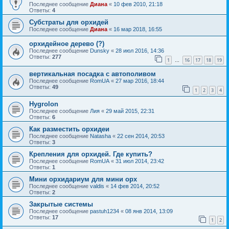
Последнее сообщение
Диана
«
10 фев 2010, 21:18
Ответы:
4
Субстраты для орхидей
Последнее сообщение
Диана
«
16 мар 2018, 16:55
орхидейное дерево (?)
Последнее сообщение
Dunsky
«
28 июл 2016, 14:36
Ответы:
277
1
16
17
18
19
…
вертикальная посадка с автополивом
Последнее сообщение
RomUA
«
27 мар 2016, 18:44
Ответы:
49
1
2
3
4
Hygrolon
Последнее сообщение
Лия
«
29 май 2015, 22:31
Ответы:
6
Как разместить орхидеи
Последнее сообщение
Natasha
«
22 сен 2014, 20:53
Ответы:
3
Крепления для орхидей. Где купить?
Последнее сообщение
RomUA
«
31 июл 2014, 23:42
Ответы:
1
Мини орхидариум для мини орх
Последнее сообщение
valdis
«
14 фев 2014, 20:52
Ответы:
2
Закрытые системы
Последнее сообщение
pastuh1234
«
08 янв 2014, 13:09
Ответы:
17
1
2