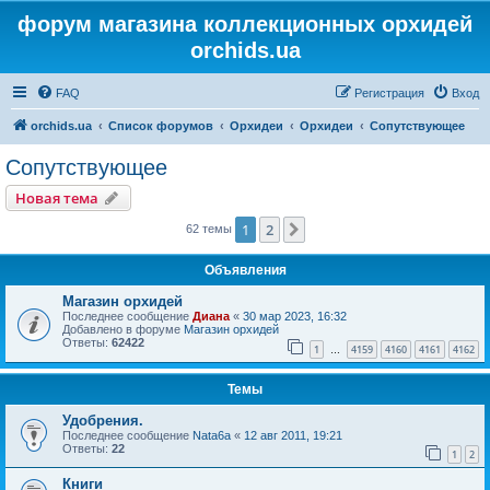
форум магазина коллекционных орхидей
orchids.ua
FAQ
Регистрация
Вход
orchids.ua
Список форумов
Орхидеи
Орхидеи
Сопутствующее
Сопутствующее
Новая тема
1
2
След.
62 темы
Объявления
Магазин орхидей
Последнее сообщение
Диана
«
30 мар 2023, 16:32
Добавлено в форуме
Магазин орхидей
Ответы:
62422
1
4159
4160
4161
4162
…
Темы
Удобрения.
Последнее сообщение
Nata6a
«
12 авг 2011, 19:21
Ответы:
22
1
2
Книги