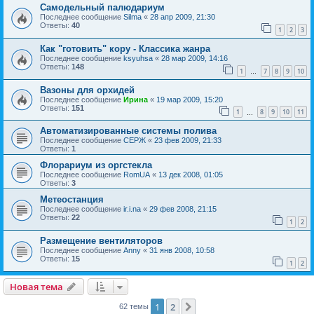
Самодельный палюдариум
Последнее сообщение
Silma
«
28 апр 2009, 21:30
Ответы:
40
1
2
3
Как "готовить" кору - Классика жанра
Последнее сообщение
ksyuhsa
«
28 мар 2009, 14:16
Ответы:
148
1
7
8
9
10
…
Вазоны для орхидей
Последнее сообщение
Ирина
«
19 мар 2009, 15:20
Ответы:
151
1
8
9
10
11
…
Автоматизированные системы полива
Последнее сообщение
СЕРЖ
«
23 фев 2009, 21:33
Ответы:
1
Флорариум из оргстекла
Последнее сообщение
RomUA
«
13 дек 2008, 01:05
Ответы:
3
Метеостанция
Последнее сообщение
ir.i.na
«
29 фев 2008, 21:15
Ответы:
22
1
2
Размещение вентиляторов
Последнее сообщение
Anny
«
31 янв 2008, 10:58
Ответы:
15
1
2
Новая тема
1
2
След.
62 темы