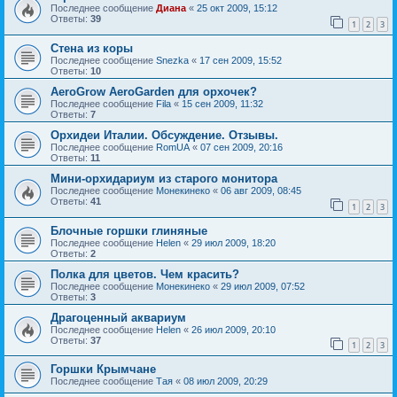
Последнее сообщение
Диана
«
25 окт 2009, 15:12
Ответы:
39
1
2
3
Стена из коры
Последнее сообщение
Snezka
«
17 сен 2009, 15:52
Ответы:
10
AeroGrow AeroGarden для орхочек?
Последнее сообщение
Fila
«
15 сен 2009, 11:32
Ответы:
7
Орхидеи Италии. Обсуждение. Отзывы.
Последнее сообщение
RomUA
«
07 сен 2009, 20:16
Ответы:
11
Мини-орхидариум из старого монитора
Последнее сообщение
Монекинеко
«
06 авг 2009, 08:45
Ответы:
41
1
2
3
Блочные горшки глиняные
Последнее сообщение
Helen
«
29 июл 2009, 18:20
Ответы:
2
Полка для цветов. Чем красить?
Последнее сообщение
Монекинеко
«
29 июл 2009, 07:52
Ответы:
3
Драгоценный аквариум
Последнее сообщение
Helen
«
26 июл 2009, 20:10
Ответы:
37
1
2
3
Горшки Крымчане
Последнее сообщение
Тая
«
08 июл 2009, 20:29