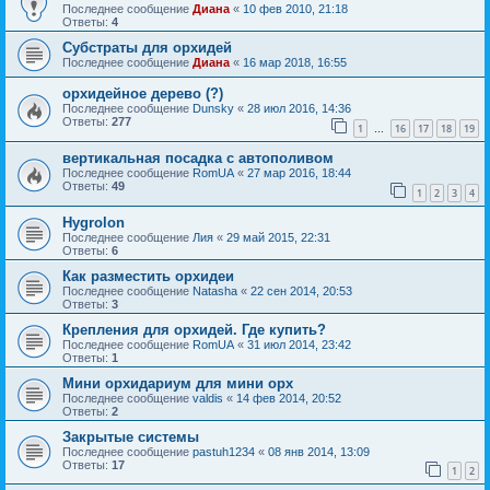
Последнее сообщение
Диана
«
10 фев 2010, 21:18
Ответы:
4
Субстраты для орхидей
Последнее сообщение
Диана
«
16 мар 2018, 16:55
орхидейное дерево (?)
Последнее сообщение
Dunsky
«
28 июл 2016, 14:36
Ответы:
277
1
16
17
18
19
…
вертикальная посадка с автополивом
Последнее сообщение
RomUA
«
27 мар 2016, 18:44
Ответы:
49
1
2
3
4
Hygrolon
Последнее сообщение
Лия
«
29 май 2015, 22:31
Ответы:
6
Как разместить орхидеи
Последнее сообщение
Natasha
«
22 сен 2014, 20:53
Ответы:
3
Крепления для орхидей. Где купить?
Последнее сообщение
RomUA
«
31 июл 2014, 23:42
Ответы:
1
Мини орхидариум для мини орх
Последнее сообщение
valdis
«
14 фев 2014, 20:52
Ответы:
2
Закрытые системы
Последнее сообщение
pastuh1234
«
08 янв 2014, 13:09
Ответы:
17
1
2