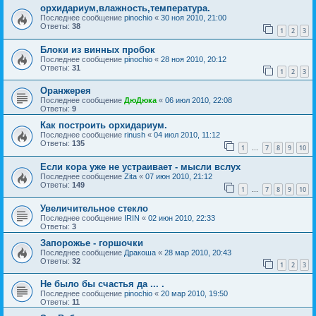
орхидариум,влажность,температура.
Последнее сообщение
pinochio
«
30 ноя 2010, 21:00
Ответы:
38
1
2
3
Блоки из винных пробок
Последнее сообщение
pinochio
«
28 ноя 2010, 20:12
Ответы:
31
1
2
3
Оранжерея
Последнее сообщение
ДюДюка
«
06 июл 2010, 22:08
Ответы:
9
Как построить орхидариум.
Последнее сообщение
rinush
«
04 июл 2010, 11:12
Ответы:
135
1
7
8
9
10
…
Если кора уже не устраивает - мысли вслух
Последнее сообщение
Zita
«
07 июн 2010, 21:12
Ответы:
149
1
7
8
9
10
…
Увеличительное стекло
Последнее сообщение
IRIN
«
02 июн 2010, 22:33
Ответы:
3
Запорожье - горшочки
Последнее сообщение
Дракоша
«
28 мар 2010, 20:43
Ответы:
32
1
2
3
Не было бы счастья да ... .
Последнее сообщение
pinochio
«
20 мар 2010, 19:50
Ответы:
11