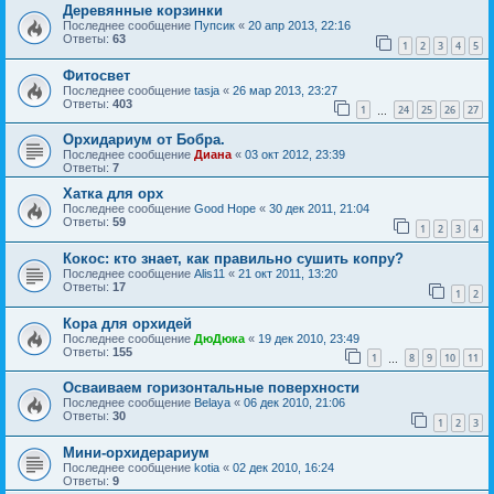
Деревянные корзинки
Последнее сообщение
Пупсик
«
20 апр 2013, 22:16
Ответы:
63
1
2
3
4
5
Фитосвет
Последнее сообщение
tasja
«
26 мар 2013, 23:27
Ответы:
403
1
24
25
26
27
…
Орхидариум от Бобра.
Последнее сообщение
Диана
«
03 окт 2012, 23:39
Ответы:
7
Хатка для орх
Последнее сообщение
Good Hope
«
30 дек 2011, 21:04
Ответы:
59
1
2
3
4
Кокос: кто знает, как правильно сушить копру?
Последнее сообщение
Alis11
«
21 окт 2011, 13:20
Ответы:
17
1
2
Кора для орхидей
Последнее сообщение
ДюДюка
«
19 дек 2010, 23:49
Ответы:
155
1
8
9
10
11
…
Осваиваем горизонтальные поверхности
Последнее сообщение
Belaya
«
06 дек 2010, 21:06
Ответы:
30
1
2
3
Мини-орхидерариум
Последнее сообщение
kotia
«
02 дек 2010, 16:24
Ответы:
9