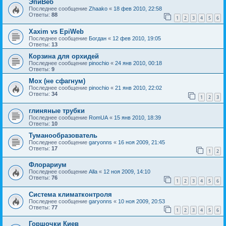
ЭпиВеб
Последнее сообщение
Zhaako
«
18 фев 2010, 22:58
Ответы:
88
1
2
3
4
5
6
Xaxim vs EpiWeb
Последнее сообщение
Богдан
«
12 фев 2010, 19:05
Ответы:
13
Корзина для орхидей
Последнее сообщение
pinochio
«
24 янв 2010, 00:18
Ответы:
9
Мох (не сфагнум)
Последнее сообщение
pinochio
«
21 янв 2010, 22:02
Ответы:
34
1
2
3
глиняные трубки
Последнее сообщение
RomUA
«
15 янв 2010, 18:39
Ответы:
10
Туманообразователь
Последнее сообщение
garyonns
«
16 ноя 2009, 21:45
Ответы:
17
1
2
Флорариум
Последнее сообщение
Alla
«
12 ноя 2009, 14:10
Ответы:
76
1
2
3
4
5
6
Cистема климатконтроля
Последнее сообщение
garyonns
«
10 ноя 2009, 20:53
Ответы:
77
1
2
3
4
5
6
Горшочки Киев