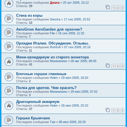
Последнее сообщение
Диана
«
25 окт 2009, 15:12
Ответы:
39
1
2
3
Стена из коры
Последнее сообщение
Snezka
«
17 сен 2009, 15:52
Ответы:
10
AeroGrow AeroGarden для орхочек?
Последнее сообщение
Fila
«
15 сен 2009, 11:32
Ответы:
7
Орхидеи Италии. Обсуждение. Отзывы.
Последнее сообщение
RomUA
«
07 сен 2009, 20:16
Ответы:
11
Мини-орхидариум из старого монитора
Последнее сообщение
Монекинеко
«
06 авг 2009, 08:45
Ответы:
41
1
2
3
Блочные горшки глиняные
Последнее сообщение
Helen
«
29 июл 2009, 18:20
Ответы:
2
Полка для цветов. Чем красить?
Последнее сообщение
Монекинеко
«
29 июл 2009, 07:52
Ответы:
3
Драгоценный аквариум
Последнее сообщение
Helen
«
26 июл 2009, 20:10
Ответы:
37
1
2
3
Горшки Крымчане
Последнее сообщение
Тая
«
08 июл 2009, 20:29