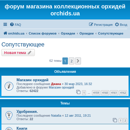
форум магазина коллекционных орхидей
orchids.ua
FAQ
Регистрация
Вход
orchids.ua
Список форумов
Орхидеи
Орхидеи
Сопутствующее
Сопутствующее
Новая тема
1
2
След.
62 темы
Объявления
Магазин орхидей
Последнее сообщение
Диана
«
30 мар 2023, 16:32
Добавлено в форуме
Магазин орхидей
Ответы:
62422
1
4159
4160
4161
4162
…
Темы
Удобрения.
Последнее сообщение
Nata6a
«
12 авг 2011, 19:21
Ответы:
22
1
2
Книги