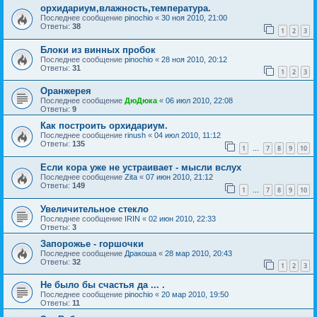
орхидариум,влажность,температура.
Последнее сообщение
pinochio
«
30 ноя 2010, 21:00
Ответы:
38
1
2
3
Блоки из винных пробок
Последнее сообщение
pinochio
«
28 ноя 2010, 20:12
Ответы:
31
1
2
3
Оранжерея
Последнее сообщение
ДюДюка
«
06 июл 2010, 22:08
Ответы:
9
Как построить орхидариум.
Последнее сообщение
rinush
«
04 июл 2010, 11:12
Ответы:
135
1
7
8
9
10
…
Если кора уже не устраивает - мысли вслух
Последнее сообщение
Zita
«
07 июн 2010, 21:12
Ответы:
149
1
7
8
9
10
…
Увеличительное стекло
Последнее сообщение
IRIN
«
02 июн 2010, 22:33
Ответы:
3
Запорожье - горшочки
Последнее сообщение
Дракоша
«
28 мар 2010, 20:43
Ответы:
32
1
2
3
Не было бы счастья да ... .
Последнее сообщение
pinochio
«
20 мар 2010, 19:50
Ответы:
11