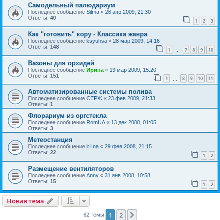
Самодельный палюдариум
Последнее сообщение
Silma
«
28 апр 2009, 21:30
Ответы:
40
1
2
3
Как "готовить" кору - Классика жанра
Последнее сообщение
ksyuhsa
«
28 мар 2009, 14:16
Ответы:
148
1
7
8
9
10
…
Вазоны для орхидей
Последнее сообщение
Ирина
«
19 мар 2009, 15:20
Ответы:
151
1
8
9
10
11
…
Автоматизированные системы полива
Последнее сообщение
СЕРЖ
«
23 фев 2009, 21:33
Ответы:
1
Флорариум из оргстекла
Последнее сообщение
RomUA
«
13 дек 2008, 01:05
Ответы:
3
Метеостанция
Последнее сообщение
ir.i.na
«
29 фев 2008, 21:15
Ответы:
22
1
2
Размещение вентиляторов
Последнее сообщение
Anny
«
31 янв 2008, 10:58
Ответы:
15
1
2
Новая тема
1
2
След.
62 темы