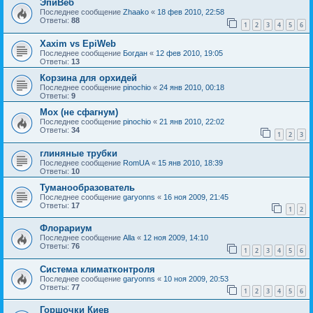
ЭпиВеб
Последнее сообщение
Zhaako
«
18 фев 2010, 22:58
Ответы:
88
1
2
3
4
5
6
Xaxim vs EpiWeb
Последнее сообщение
Богдан
«
12 фев 2010, 19:05
Ответы:
13
Корзина для орхидей
Последнее сообщение
pinochio
«
24 янв 2010, 00:18
Ответы:
9
Мох (не сфагнум)
Последнее сообщение
pinochio
«
21 янв 2010, 22:02
Ответы:
34
1
2
3
глиняные трубки
Последнее сообщение
RomUA
«
15 янв 2010, 18:39
Ответы:
10
Туманообразователь
Последнее сообщение
garyonns
«
16 ноя 2009, 21:45
Ответы:
17
1
2
Флорариум
Последнее сообщение
Alla
«
12 ноя 2009, 14:10
Ответы:
76
1
2
3
4
5
6
Cистема климатконтроля
Последнее сообщение
garyonns
«
10 ноя 2009, 20:53
Ответы:
77
1
2
3
4
5
6
Горшочки Киев