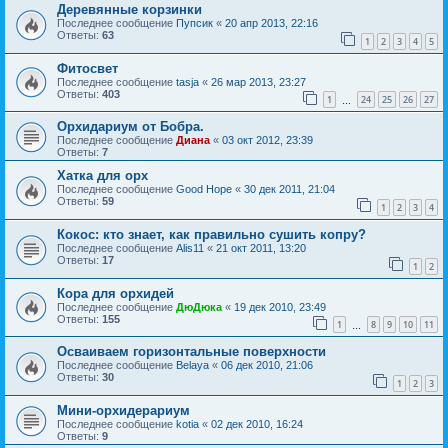
Деревянные корзинки
Последнее сообщение
Пупсик
«
20 апр 2013, 22:16
Ответы:
63
1
2
3
4
5
Фитосвет
Последнее сообщение
tasja
«
26 мар 2013, 23:27
Ответы:
403
1
24
25
26
27
…
Орхидариум от Бобра.
Последнее сообщение
Диана
«
03 окт 2012, 23:39
Ответы:
7
Хатка для орх
Последнее сообщение
Good Hope
«
30 дек 2011, 21:04
Ответы:
59
1
2
3
4
Кокос: кто знает, как правильно сушить копру?
Последнее сообщение
Alis11
«
21 окт 2011, 13:20
Ответы:
17
1
2
Кора для орхидей
Последнее сообщение
ДюДюка
«
19 дек 2010, 23:49
Ответы:
155
1
8
9
10
11
…
Осваиваем горизонтальные поверхности
Последнее сообщение
Belaya
«
06 дек 2010, 21:06
Ответы:
30
1
2
3
Мини-орхидерариум
Последнее сообщение
kotia
«
02 дек 2010, 16:24
Ответы:
9