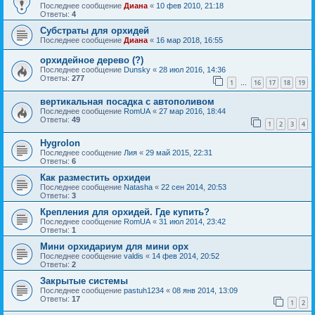
Последнее сообщение
Диана
«
10 фев 2010, 21:18
Ответы:
4
Субстраты для орхидей
Последнее сообщение
Диана
«
16 мар 2018, 16:55
орхидейное дерево (?)
Последнее сообщение
Dunsky
«
28 июл 2016, 14:36
Ответы:
277
1
16
17
18
19
…
вертикальная посадка с автополивом
Последнее сообщение
RomUA
«
27 мар 2016, 18:44
Ответы:
49
1
2
3
4
Hygrolon
Последнее сообщение
Лия
«
29 май 2015, 22:31
Ответы:
6
Как разместить орхидеи
Последнее сообщение
Natasha
«
22 сен 2014, 20:53
Ответы:
3
Крепления для орхидей. Где купить?
Последнее сообщение
RomUA
«
31 июл 2014, 23:42
Ответы:
1
Мини орхидариум для мини орх
Последнее сообщение
valdis
«
14 фев 2014, 20:52
Ответы:
2
Закрытые системы
Последнее сообщение
pastuh1234
«
08 янв 2014, 13:09
Ответы:
17
1
2