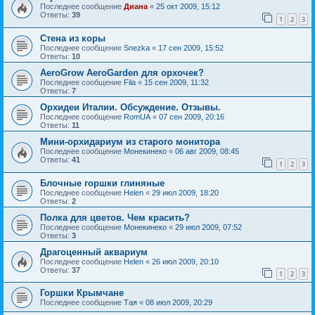
Последнее сообщение
Диана
«
25 окт 2009, 15:12
Ответы:
39
1
2
3
Стена из коры
Последнее сообщение
Snezka
«
17 сен 2009, 15:52
Ответы:
10
AeroGrow AeroGarden для орхочек?
Последнее сообщение
Fila
«
15 сен 2009, 11:32
Ответы:
7
Орхидеи Италии. Обсуждение. Отзывы.
Последнее сообщение
RomUA
«
07 сен 2009, 20:16
Ответы:
11
Мини-орхидариум из старого монитора
Последнее сообщение
Монекинеко
«
06 авг 2009, 08:45
Ответы:
41
1
2
3
Блочные горшки глиняные
Последнее сообщение
Helen
«
29 июл 2009, 18:20
Ответы:
2
Полка для цветов. Чем красить?
Последнее сообщение
Монекинеко
«
29 июл 2009, 07:52
Ответы:
3
Драгоценный аквариум
Последнее сообщение
Helen
«
26 июл 2009, 20:10
Ответы:
37
1
2
3
Горшки Крымчане
Последнее сообщение
Тая
«
08 июл 2009, 20:29