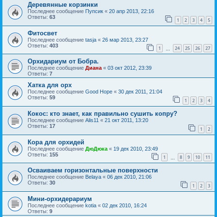
Деревянные корзинки
Последнее сообщение
Пупсик
«
20 апр 2013, 22:16
Ответы:
63
1
2
3
4
5
Фитосвет
Последнее сообщение
tasja
«
26 мар 2013, 23:27
Ответы:
403
1
24
25
26
27
…
Орхидариум от Бобра.
Последнее сообщение
Диана
«
03 окт 2012, 23:39
Ответы:
7
Хатка для орх
Последнее сообщение
Good Hope
«
30 дек 2011, 21:04
Ответы:
59
1
2
3
4
Кокос: кто знает, как правильно сушить копру?
Последнее сообщение
Alis11
«
21 окт 2011, 13:20
Ответы:
17
1
2
Кора для орхидей
Последнее сообщение
ДюДюка
«
19 дек 2010, 23:49
Ответы:
155
1
8
9
10
11
…
Осваиваем горизонтальные поверхности
Последнее сообщение
Belaya
«
06 дек 2010, 21:06
Ответы:
30
1
2
3
Мини-орхидерариум
Последнее сообщение
kotia
«
02 дек 2010, 16:24
Ответы:
9