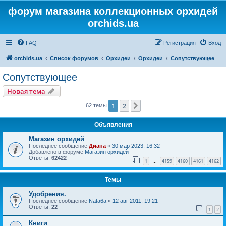
форум магазина коллекционных орхидей
orchids.ua
FAQ
Регистрация
Вход
orchids.ua
Список форумов
Орхидеи
Орхидеи
Сопутствующее
Сопутствующее
Новая тема
1
2
След.
62 темы
Объявления
Магазин орхидей
Последнее сообщение
Диана
«
30 мар 2023, 16:32
Добавлено в форуме
Магазин орхидей
Ответы:
62422
1
4159
4160
4161
4162
…
Темы
Удобрения.
Последнее сообщение
Nata6a
«
12 авг 2011, 19:21
Ответы:
22
1
2
Книги