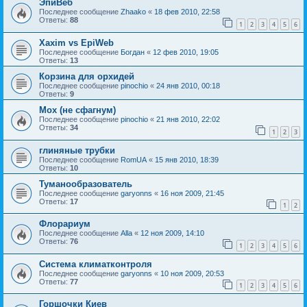
ЭпиВеб
Последнее сообщение
Zhaako
«
18 фев 2010, 22:58
Ответы:
88
1
2
3
4
5
6
Xaxim vs EpiWeb
Последнее сообщение
Богдан
«
12 фев 2010, 19:05
Ответы:
13
Корзина для орхидей
Последнее сообщение
pinochio
«
24 янв 2010, 00:18
Ответы:
9
Мох (не сфагнум)
Последнее сообщение
pinochio
«
21 янв 2010, 22:02
Ответы:
34
1
2
3
глиняные трубки
Последнее сообщение
RomUA
«
15 янв 2010, 18:39
Ответы:
10
Туманообразователь
Последнее сообщение
garyonns
«
16 ноя 2009, 21:45
Ответы:
17
1
2
Флорариум
Последнее сообщение
Alla
«
12 ноя 2009, 14:10
Ответы:
76
1
2
3
4
5
6
Cистема климатконтроля
Последнее сообщение
garyonns
«
10 ноя 2009, 20:53
Ответы:
77
1
2
3
4
5
6
Горшочки Киев