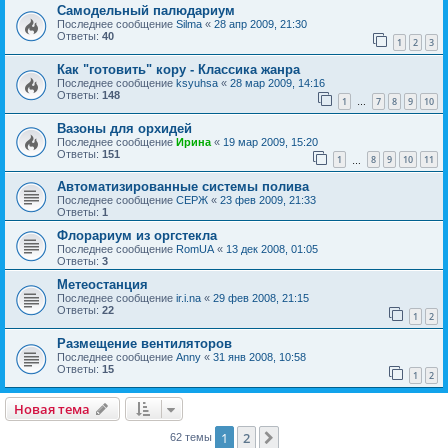
Самодельный палюдариум
Последнее сообщение
Silma
«
28 апр 2009, 21:30
Ответы:
40
1
2
3
Как "готовить" кору - Классика жанра
Последнее сообщение
ksyuhsa
«
28 мар 2009, 14:16
Ответы:
148
1
7
8
9
10
…
Вазоны для орхидей
Последнее сообщение
Ирина
«
19 мар 2009, 15:20
Ответы:
151
1
8
9
10
11
…
Автоматизированные системы полива
Последнее сообщение
СЕРЖ
«
23 фев 2009, 21:33
Ответы:
1
Флорариум из оргстекла
Последнее сообщение
RomUA
«
13 дек 2008, 01:05
Ответы:
3
Метеостанция
Последнее сообщение
ir.i.na
«
29 фев 2008, 21:15
Ответы:
22
1
2
Размещение вентиляторов
Последнее сообщение
Anny
«
31 янв 2008, 10:58
Ответы:
15
1
2
Новая тема
1
2
След.
62 темы