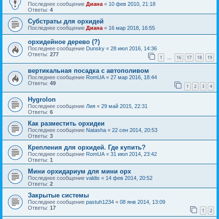
Последнее сообщение
Диана
«
10 фев 2010, 21:18
Ответы:
4
Субстраты для орхидей
Последнее сообщение
Диана
«
16 мар 2018, 16:55
орхидейное дерево (?)
Последнее сообщение
Dunsky
«
28 июл 2016, 14:36
Ответы:
277
1
16
17
18
19
…
вертикальная посадка с автополивом
Последнее сообщение
RomUA
«
27 мар 2016, 18:44
Ответы:
49
1
2
3
4
Hygrolon
Последнее сообщение
Лия
«
29 май 2015, 22:31
Ответы:
6
Как разместить орхидеи
Последнее сообщение
Natasha
«
22 сен 2014, 20:53
Ответы:
3
Крепления для орхидей. Где купить?
Последнее сообщение
RomUA
«
31 июл 2014, 23:42
Ответы:
1
Мини орхидариум для мини орх
Последнее сообщение
valdis
«
14 фев 2014, 20:52
Ответы:
2
Закрытые системы
Последнее сообщение
pastuh1234
«
08 янв 2014, 13:09
Ответы:
17
1
2