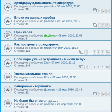
орхидариум,влажность,температура.
Последнее сообщение
pinochio
«
30 ноя 2010, 21:00
Ответы:
38
1
2
3
Блоки из винных пробок
Последнее сообщение
pinochio
«
28 ноя 2010, 20:12
Ответы:
31
1
2
3
Оранжерея
Последнее сообщение
ДюДюка
«
06 июл 2010, 22:08
Ответы:
9
Как построить орхидариум.
Последнее сообщение
rinush
«
04 июл 2010, 11:12
Ответы:
135
1
7
8
9
10
…
Если кора уже не устраивает - мысли вслух
Последнее сообщение
Zita
«
07 июн 2010, 21:12
Ответы:
149
1
7
8
9
10
…
Увеличительное стекло
Последнее сообщение
IRIN
«
02 июн 2010, 22:33
Ответы:
3
Запорожье - горшочки
Последнее сообщение
Дракоша
«
28 мар 2010, 20:43
Ответы:
32
1
2
3
Не было бы счастья да ... .
Последнее сообщение
pinochio
«
20 мар 2010, 19:50
Ответы:
11