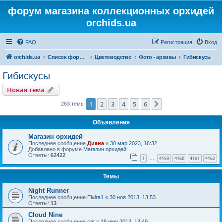
форум магазина коллекционных орхидей
orchids.ua
FAQ
Регистрация
Вход
orchids.ua
Список форумов
Цветоводство
Фото - архивы
Гибискусы
Гибискусы
Новая тема
1
2
3
4
5
6
След.
263 темы
Объявления
Магазин орхидей
Последнее сообщение
Диана
«
30 мар 2023, 16:32
Добавлено в форуме
Магазин орхидей
Ответы:
62422
1
4159
4160
4161
4162
…
Темы
Night Runner
Последнее сообщение
Elvira1
«
30 ноя 2013, 13:53
Ответы:
13
Cloud Nine
Последнее сообщение
cat
«
18 июн 2013, 13:49