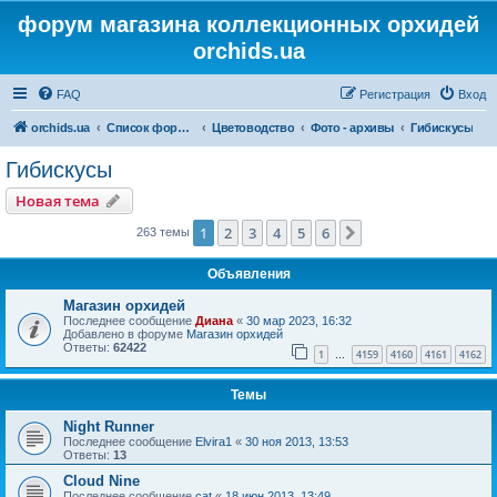
форум магазина коллекционных орхидей
orchids.ua
FAQ
Регистрация
Вход
orchids.ua
Список форумов
Цветоводство
Фото - архивы
Гибискусы
Гибискусы
Новая тема
1
2
3
4
5
6
След.
263 темы
Объявления
Магазин орхидей
Последнее сообщение
Диана
«
30 мар 2023, 16:32
Добавлено в форуме
Магазин орхидей
Ответы:
62422
1
4159
4160
4161
4162
…
Темы
Night Runner
Последнее сообщение
Elvira1
«
30 ноя 2013, 13:53
Ответы:
13
Cloud Nine
Последнее сообщение
cat
«
18 июн 2013, 13:49