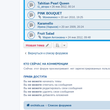
Tahitian Pearl Queen
t1_atropa
»
26 янв 2012, 00:14
PINK BOUQUET
Монекинеко
»
20 окт 2010, 19:25
Karamello
Ирина (Харьков)
»
20 окт 2009, 20:24
Fruit Salad
Мария Антоновна
»
24 янв 2012, 09:48
Новая тема
Вернуться к списку форумов
КТО СЕЙЧАС НА КОНФЕРЕНЦИИ
Сейчас этот форум просматривают: нет зарегистрированных пользо
ПРАВА ДОСТУПА
Вы
не можете
начинать темы
Вы
не можете
отвечать на сообщения
Вы
не можете
редактировать свои сообщения
Вы
не можете
удалять свои сообщения
Вы
не можете
добавлять вложения
orchids.ua
Список форумов