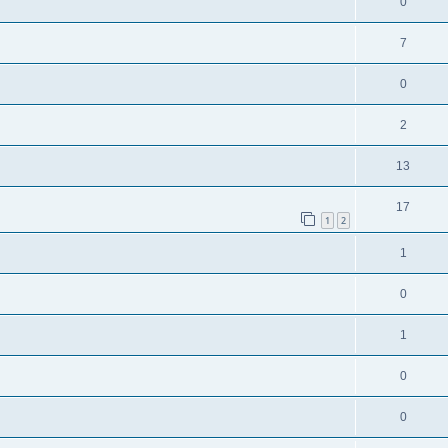
0
7
0
2
13
17
1
2
1
0
1
0
0