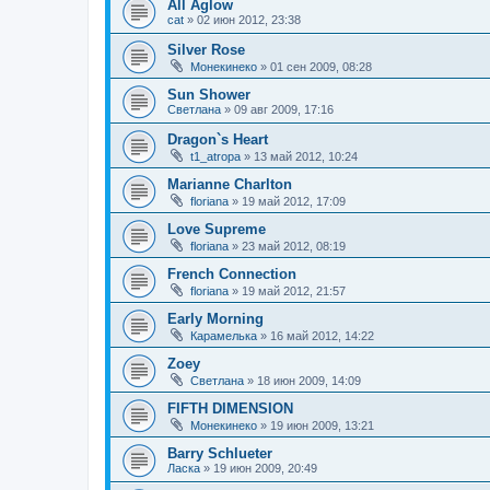
All Aglow
cat
»
02 июн 2012, 23:38
Silver Rose
Монекинеко
»
01 сен 2009, 08:28
Sun Shower
Светлана
»
09 авг 2009, 17:16
Dragon`s Heart
t1_atropa
»
13 май 2012, 10:24
Marianne Charlton
floriana
»
19 май 2012, 17:09
Love Supreme
floriana
»
23 май 2012, 08:19
French Connection
floriana
»
19 май 2012, 21:57
Early Morning
Карамелька
»
16 май 2012, 14:22
Zoey
Светлана
»
18 июн 2009, 14:09
FIFTH DIMENSION
Монекинеко
»
19 июн 2009, 13:21
Barry Schlueter
Ласка
»
19 июн 2009, 20:49