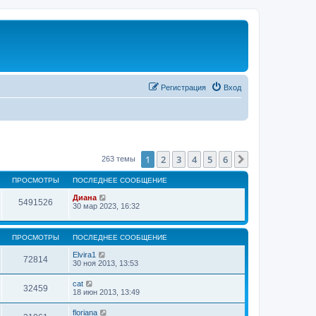
Регистрация
Вход
1
2
3
4
5
6
След.
263 темы
ПРОСМОТРЫ
ПОСЛЕДНЕЕ СООБЩЕНИЕ
Диана
5491526
30 мар 2023, 16:32
ПРОСМОТРЫ
ПОСЛЕДНЕЕ СООБЩЕНИЕ
Elvira1
72814
30 ноя 2013, 13:53
cat
32459
18 июн 2013, 13:49
floriana