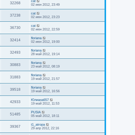
cat
32268
02 июн 2012, 23:49
cat
37238
02 июн 2012, 23:23
cat
36730
02 июн 2012, 22:59
floriana
32414
02 июн 2012, 19:00
floriana
32493
28 май 2012, 19:14
floriana
30883
23 май 2012, 08:19
floriana
31883
19 май 2012, 21:57
floriana
39518
19 май 2012, 16:56
Юлиана657
42933
19 май 2012, 11:53
PUSIA
51485
05 май 2012, 18:11
t1_atropa
39367
29 апр 2012, 22:16