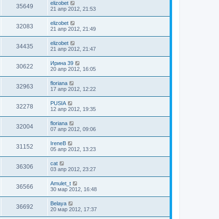
elizobet
35649
21 апр 2012, 21:53
elizobet
32083
21 апр 2012, 21:49
elizobet
34435
21 апр 2012, 21:47
Ирина 39
30622
20 апр 2012, 16:05
floriana
32963
17 апр 2012, 12:22
PUSIA
32278
12 апр 2012, 19:35
floriana
32004
07 апр 2012, 09:06
IreneB
31152
05 апр 2012, 13:23
cat
36306
03 апр 2012, 23:27
Amulet_t
36566
30 мар 2012, 16:48
Belaya
36692
20 мар 2012, 17:37