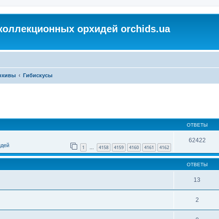
коллекционных орхидей orchids.ua
архивы
Гибискусы
ОТВЕТЫ
62422
идей
1
4158
4159
4160
4161
4162
…
ОТВЕТЫ
13
2