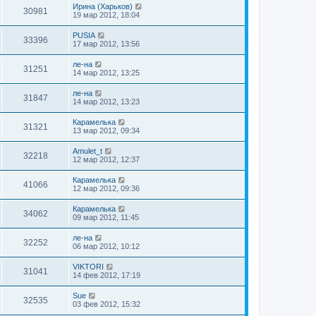
Ирина (Харьков)
30981
19 мар 2012, 18:04
PUSIA
33396
17 мар 2012, 13:56
ле-на
31251
14 мар 2012, 13:25
ле-на
31847
14 мар 2012, 13:23
Карамелька
31321
13 мар 2012, 09:34
Amulet_t
32218
12 мар 2012, 12:37
Карамелька
41066
12 мар 2012, 09:36
Карамелька
34062
09 мар 2012, 11:45
ле-на
32252
06 мар 2012, 10:12
VIKTORI
31041
14 фев 2012, 17:19
Sue
32535
03 фев 2012, 15:32