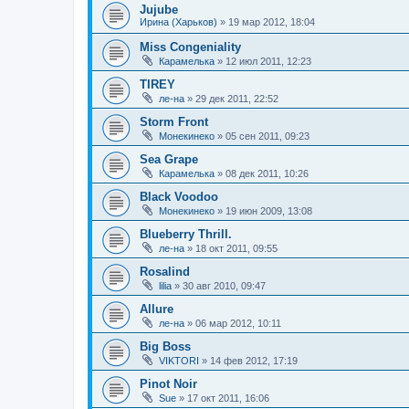
Jujube
Ирина (Харьков)
»
19 мар 2012, 18:04
Miss Congeniality
Карамелька
»
12 июл 2011, 12:23
TIREY
ле-на
»
29 дек 2011, 22:52
Storm Front
Монекинеко
»
05 сен 2011, 09:23
Sea Grape
Карамелька
»
08 дек 2011, 10:26
Black Voodoo
Монекинеко
»
19 июн 2009, 13:08
Blueberry Thrill.
ле-на
»
18 окт 2011, 09:55
Rosalind
lilia
»
30 авг 2010, 09:47
Allure
ле-на
»
06 мар 2012, 10:11
Big Boss
VIKTORI
»
14 фев 2012, 17:19
Pinot Noir
Sue
»
17 окт 2011, 16:06