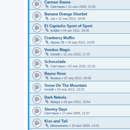
Carmen Keene
Светлана
»
31 июл 2009, 11:05
Banana Orange Sherbet
cat
»
21 янв 2012, 18:45
El Capitolio Sport of Sport
lyublet
»
04 авг 2011, 19:35
Cranberry Muffin
Ирина 39
»
20 апр 2012, 16:05
Voodoo Magic
IreneB
»
12 сен 2010, 17:37
Schocolade
Светлана
»
02 янв 2010, 21:32
Bayou Rose
floriana
»
07 апр 2012, 09:06
Snow On The Mountain
IreneB
»
05 апр 2012, 13:23
Dark Nebula
Belaya
»
09 дек 2010, 19:54
Stormy Days
Светлана
»
17 июн 2009, 21:57
Kiss and Tell
Монекинеко
»
19 июн 2009, 14:01