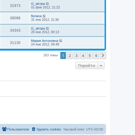
t1_atropa
31973
01 фев 2012, 21:22
floriana
38088
31 янв 2012, 11:36
t1_atropa
34343
26 янв 2012, 00:13
Мария Антоновна
31130
24 янв 2012, 09:48
1
2
3
4
5
6
След.
263 темы
Перейти
Пользователи
Удалить cookies
Часовой пояс:
UTC+02:00