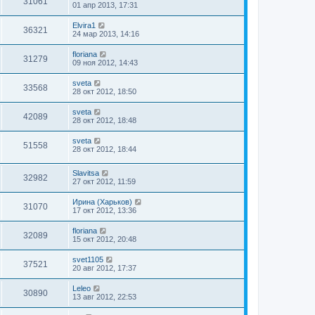
31061
01 апр 2013, 17:31
Elvira1
36321
24 мар 2013, 14:16
floriana
31279
09 ноя 2012, 14:43
sveta
33568
28 окт 2012, 18:50
sveta
42089
28 окт 2012, 18:48
sveta
51558
28 окт 2012, 18:44
Slavitsa
32982
27 окт 2012, 11:59
Ирина (Харьков)
31070
17 окт 2012, 13:36
floriana
32089
15 окт 2012, 20:48
svet1105
37521
20 авг 2012, 17:37
Leleo
30890
13 авг 2012, 22:53