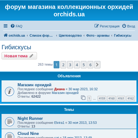
форум магазина коллекционных орхидей
orchids.ua
FAQ
Регистрация
Вход
orchids.ua
Список форумов
Цветоводство
Фото - архивы
Гибискусы
Гибискусы
Новая тема
1
2
3
4
5
6
След.
263 темы
Объявления
Магазин орхидей
Последнее сообщение
Диана
«
30 мар 2023, 16:32
Добавлено в форуме
Магазин орхидей
Ответы:
62422
1
4159
4160
4161
4162
…
Темы
Night Runner
Последнее сообщение
Elvira1
«
30 ноя 2013, 13:53
Ответы:
13
Cloud Nine
Последнее сообщение
cat
«
18 июн 2013, 13:49