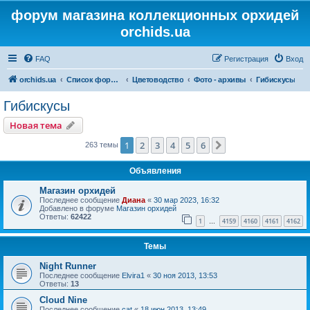
форум магазина коллекционных орхидей
orchids.ua
FAQ
Регистрация
Вход
orchids.ua
Список форумов
Цветоводство
Фото - архивы
Гибискусы
Гибискусы
Новая тема
1
2
3
4
5
6
След.
263 темы
Объявления
Магазин орхидей
Последнее сообщение
Диана
«
30 мар 2023, 16:32
Добавлено в форуме
Магазин орхидей
Ответы:
62422
1
4159
4160
4161
4162
…
Темы
Night Runner
Последнее сообщение
Elvira1
«
30 ноя 2013, 13:53
Ответы:
13
Cloud Nine
Последнее сообщение
cat
«
18 июн 2013, 13:49