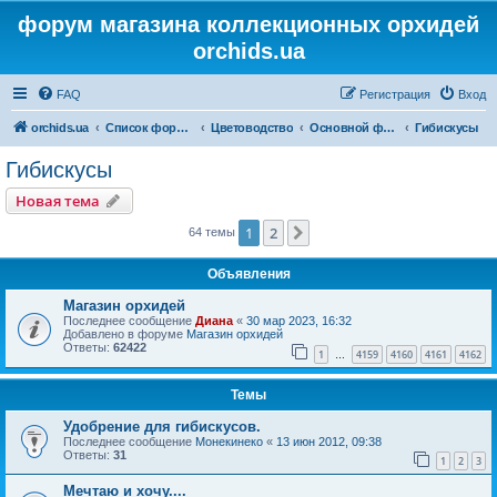
форум магазина коллекционных орхидей
orchids.ua
FAQ
Регистрация
Вход
orchids.ua
Список форумов
Цветоводство
Основной форум
Гибискусы
Гибискусы
Новая тема
1
2
След.
64 темы
Объявления
Магазин орхидей
Последнее сообщение
Диана
«
30 мар 2023, 16:32
Добавлено в форуме
Магазин орхидей
Ответы:
62422
1
4159
4160
4161
4162
…
Темы
Удобрение для гибискусов.
Последнее сообщение
Монекинеко
«
13 июн 2012, 09:38
Ответы:
31
1
2
3
Мечтаю и хочу....