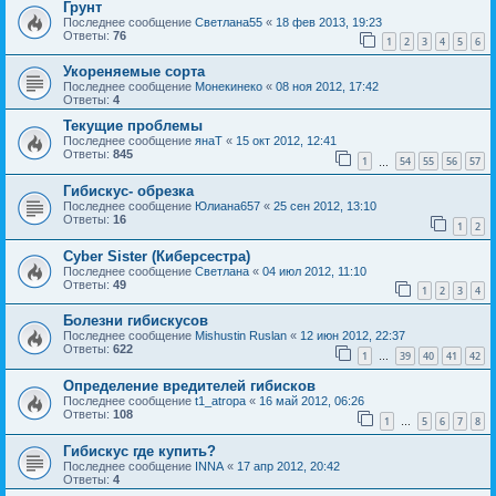
Грунт
Последнее сообщение
Светлана55
«
18 фев 2013, 19:23
Ответы:
76
1
2
3
4
5
6
Укореняемые сорта
Последнее сообщение
Монекинеко
«
08 ноя 2012, 17:42
Ответы:
4
Текущие проблемы
Последнее сообщение
янаТ
«
15 окт 2012, 12:41
Ответы:
845
1
54
55
56
57
…
Гибискус- обрезка
Последнее сообщение
Юлиана657
«
25 сен 2012, 13:10
Ответы:
16
1
2
Cyber Sister (Киберсестра)
Последнее сообщение
Светлана
«
04 июл 2012, 11:10
Ответы:
49
1
2
3
4
Болезни гибискусов
Последнее сообщение
Mishustin Ruslan
«
12 июн 2012, 22:37
Ответы:
622
1
39
40
41
42
…
Определение вредителей гибисков
Последнее сообщение
t1_atropa
«
16 май 2012, 06:26
Ответы:
108
1
5
6
7
8
…
Гибискус где купить?
Последнее сообщение
INNA
«
17 апр 2012, 20:42
Ответы:
4