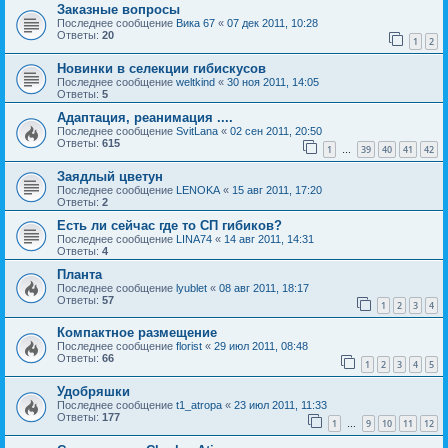
Заказные вопросы
Последнее сообщение
Вика 67
«
07 дек 2011, 10:28
Ответы:
20
1
2
Новинки в селекции гибискусов
Последнее сообщение
weltkind
«
30 ноя 2011, 14:05
Ответы:
5
Адаптация, реанимация ....
Последнее сообщение
SvitLana
«
02 сен 2011, 20:50
Ответы:
615
1
39
40
41
42
…
Заядлый цветун
Последнее сообщение
LENOKA
«
15 авг 2011, 17:20
Ответы:
2
Есть ли сейчас где то СП гибиков?
Последнее сообщение
LINA74
«
14 авг 2011, 14:31
Ответы:
4
Планта
Последнее сообщение
lyublet
«
08 авг 2011, 18:17
Ответы:
57
1
2
3
4
Компактное размещение
Последнее сообщение
florist
«
29 июл 2011, 08:48
Ответы:
66
1
2
3
4
5
Удобряшки
Последнее сообщение
t1_atropa
«
23 июл 2011, 11:33
Ответы:
177
1
9
10
11
12
…