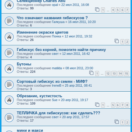
Селекционер Charles Atiu
Последнее сообщение
opal
«
22 июл 2011, 16:08
Ответы:
99
1
4
5
6
7
…
Что означают названия гибискусов ?
Последнее сообщение
Галкуша
«
16 июл 2011, 10:20
Ответы:
6
Изменение окраски цветов
Последнее сообщение
Понка
«
12 июл 2011, 19:32
Ответы:
26
1
2
Гибискус без корней, помогите найти причину
Последнее сообщение
свет
«
12 июл 2011, 16:42
Ответы:
4
Бутоны
Последнее сообщение
matilda
«
08 июл 2011, 23:00
Ответы:
224
1
12
13
14
15
…
Сортовый гибискус из семян - МИФ?
Последнее сообщение
IreneB
«
25 апр 2011, 08:41
Ответы:
3
Обрезание, кустистость
Последнее сообщение
Sue
«
20 апр 2011, 19:17
Ответы:
109
1
5
6
7
8
…
ТЕПЛИЧКА для гибискусов: как сделать???
Последнее сообщение
свет
«
20 апр 2011, 17:57
Ответы:
17
1
2
мини и макси