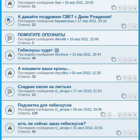
Последнее сообщение
Sue
«
18 апр 2011, 10:42
Ответы:
51
1
2
3
4
А давайте поздравим СВЕТ с Днем Рождения!
Последнее сообщение
Карамелька
«
17 апр 2011, 20:16
Ответы:
22
1
2
ПОМОГИТЕ ОПОЗНАТЬ!
Последнее сообщение
AlexMit
«
16 апр 2011, 22:48
Ответы:
3
Гибискусы чудят :)))
Последнее сообщение
Anchous
«
13 апр 2011, 18:44
Ответы:
49
1
2
3
4
А покажите ваши кроны...
Последнее сообщение
myrzilka
«
05 ноя 2010, 12:28
Ответы:
33
1
2
3
Сладкие капли на листьях
Последнее сообщение
t1_atropa
«
17 окт 2010, 21:53
Ответы:
23
1
2
Подсветка для гибискусов
Последнее сообщение
t1_atropa
«
09 окт 2010, 19:38
Ответы:
128
1
6
7
8
9
…
есть ли сейчас заказ гибискусов?
Последнее сообщение
t1_atropa
«
31 июл 2010, 22:01
Ответы:
40
1
2
3