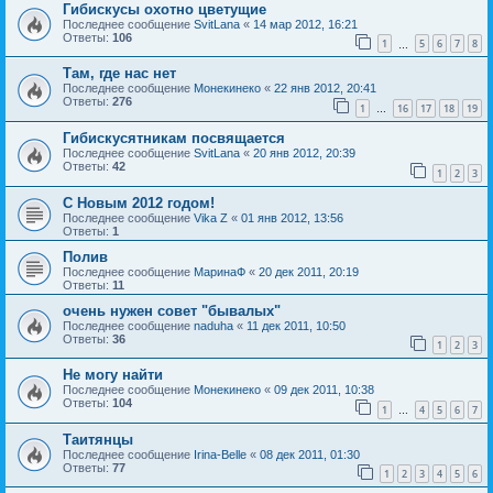
Гибискусы охотно цветущие
Последнее сообщение
SvitLana
«
14 мар 2012, 16:21
Ответы:
106
1
5
6
7
8
…
Там, где нас нет
Последнее сообщение
Монекинеко
«
22 янв 2012, 20:41
Ответы:
276
1
16
17
18
19
…
Гибискусятникам посвящается
Последнее сообщение
SvitLana
«
20 янв 2012, 20:39
Ответы:
42
1
2
3
С Новым 2012 годом!
Последнее сообщение
Vika Z
«
01 янв 2012, 13:56
Ответы:
1
Полив
Последнее сообщение
МаринаФ
«
20 дек 2011, 20:19
Ответы:
11
очень нужен совет "бывалых"
Последнее сообщение
naduha
«
11 дек 2011, 10:50
Ответы:
36
1
2
3
Не могу найти
Последнее сообщение
Монекинеко
«
09 дек 2011, 10:38
Ответы:
104
1
4
5
6
7
…
Таитянцы
Последнее сообщение
Irina-Belle
«
08 дек 2011, 01:30
Ответы:
77
1
2
3
4
5
6