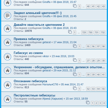
Последнее сообщение
Giraffa
«
06 фев 2018, 15:47
Ответы:
644
1
40
41
42
43
…
Зацвел аленький цветочек!!! :)
Последнее сообщение
Giraffa
«
06 фев 2018, 15:45
Ответы:
2
Давайте хвастаться цветением 2
Последнее сообщение
Giraffa
«
06 фев 2018, 15:43
Ответы:
10978
1
729
730
731
732
…
Привика гибискуса
Последнее сообщение
girbicid
«
17 июн 2016, 21:04
Ответы:
1469
1
95
96
97
98
…
Гибискус из семян
Последнее сообщение
viktor
«
23 янв 2016, 19:03
Ответы:
440
1
27
28
29
30
…
Укоренение - обсуждаем, спрашиваем, делимся опытом...
Последнее сообщение
girbicid
«
29 ноя 2015, 21:12
Ответы:
604
1
38
39
40
41
…
Опознание гибискуса
Последнее сообщение
НатальяСПб
«
05 янв 2014, 21:47
Ответы:
813
1
52
53
54
55
…
Пестролистные гибискусы
Последнее сообщение
Ирина (Харьков)
«
15 окт 2013, 18:59
Ответы:
55
1
2
3
4