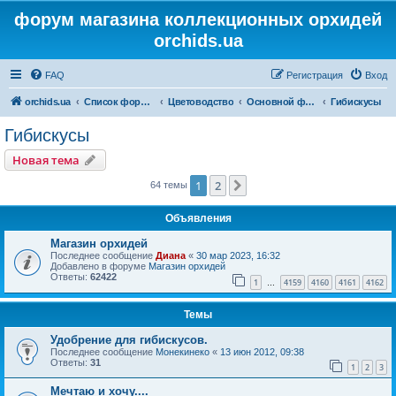
форум магазина коллекционных орхидей
orchids.ua
FAQ
Регистрация
Вход
orchids.ua
Список форумов
Цветоводство
Основной форум
Гибискусы
Гибискусы
Новая тема
1
2
След.
64 темы
Объявления
Магазин орхидей
Последнее сообщение
Диана
«
30 мар 2023, 16:32
Добавлено в форуме
Магазин орхидей
Ответы:
62422
1
4159
4160
4161
4162
…
Темы
Удобрение для гибискусов.
Последнее сообщение
Монекинеко
«
13 июн 2012, 09:38
Ответы:
31
1
2
3
Мечтаю и хочу....