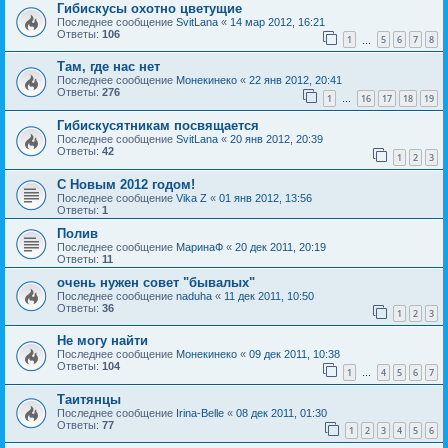
Гибискусы охотно цветущие
Последнее сообщение
SvitLana
«
14 мар 2012, 16:21
Ответы:
106
1
5
6
7
8
…
Там, где нас нет
Последнее сообщение
Монекинеко
«
22 янв 2012, 20:41
Ответы:
276
1
16
17
18
19
…
Гибискусятникам посвящается
Последнее сообщение
SvitLana
«
20 янв 2012, 20:39
Ответы:
42
1
2
3
С Новым 2012 годом!
Последнее сообщение
Vika Z
«
01 янв 2012, 13:56
Ответы:
1
Полив
Последнее сообщение
МаринаФ
«
20 дек 2011, 20:19
Ответы:
11
очень нужен совет "бывалых"
Последнее сообщение
naduha
«
11 дек 2011, 10:50
Ответы:
36
1
2
3
Не могу найти
Последнее сообщение
Монекинеко
«
09 дек 2011, 10:38
Ответы:
104
1
4
5
6
7
…
Таитянцы
Последнее сообщение
Irina-Belle
«
08 дек 2011, 01:30
Ответы:
77
1
2
3
4
5
6