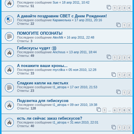
Последнее сообщение
Sue
«
18 апр 2011, 10:42
Ответы:
51
1
2
3
4
А давайте поздравим СВЕТ с Днем Рождения!
Последнее сообщение
Карамелька
«
17 апр 2011, 20:16
Ответы:
22
1
2
ПОМОГИТЕ ОПОЗНАТЬ!
Последнее сообщение
AlexMit
«
16 апр 2011, 22:48
Ответы:
3
Гибискусы чудят :)))
Последнее сообщение
Anchous
«
13 апр 2011, 18:44
Ответы:
49
1
2
3
4
А покажите ваши кроны...
Последнее сообщение
myrzilka
«
05 ноя 2010, 12:28
Ответы:
33
1
2
3
Сладкие капли на листьях
Последнее сообщение
t1_atropa
«
17 окт 2010, 21:53
Ответы:
23
1
2
Подсветка для гибискусов
Последнее сообщение
t1_atropa
«
09 окт 2010, 19:38
Ответы:
128
1
6
7
8
9
…
есть ли сейчас заказ гибискусов?
Последнее сообщение
t1_atropa
«
31 июл 2010, 22:01
Ответы:
40
1
2
3