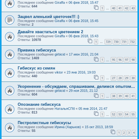
Последнее сообщение
Giraffa
«
06 фев 2018, 15:47
Ответы:
644
1
40
41
42
43
…
Зацвел аленький цветочек!!! :)
Последнее сообщение
Giraffa
«
06 фев 2018, 15:45
Ответы:
2
Давайте хвастаться цветением 2
Последнее сообщение
Giraffa
«
06 фев 2018, 15:43
Ответы:
10978
1
729
730
731
732
…
Привика гибискуса
Последнее сообщение
girbicid
«
17 июн 2016, 21:04
Ответы:
1469
1
95
96
97
98
…
Гибискус из семян
Последнее сообщение
viktor
«
23 янв 2016, 19:03
Ответы:
440
1
27
28
29
30
…
Укоренение - обсуждаем, спрашиваем, делимся опытом...
Последнее сообщение
girbicid
«
29 ноя 2015, 21:12
Ответы:
604
1
38
39
40
41
…
Опознание гибискуса
Последнее сообщение
НатальяСПб
«
05 янв 2014, 21:47
Ответы:
813
1
52
53
54
55
…
Пестролистные гибискусы
Последнее сообщение
Ирина (Харьков)
«
15 окт 2013, 18:59
Ответы:
55
1
2
3
4