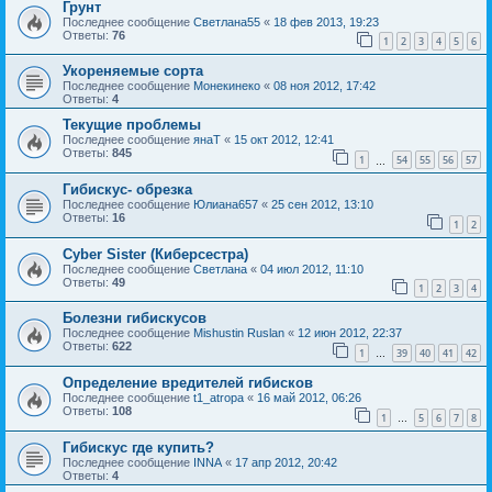
Грунт
Последнее сообщение
Светлана55
«
18 фев 2013, 19:23
Ответы:
76
1
2
3
4
5
6
Укореняемые сорта
Последнее сообщение
Монекинеко
«
08 ноя 2012, 17:42
Ответы:
4
Текущие проблемы
Последнее сообщение
янаТ
«
15 окт 2012, 12:41
Ответы:
845
1
54
55
56
57
…
Гибискус- обрезка
Последнее сообщение
Юлиана657
«
25 сен 2012, 13:10
Ответы:
16
1
2
Cyber Sister (Киберсестра)
Последнее сообщение
Светлана
«
04 июл 2012, 11:10
Ответы:
49
1
2
3
4
Болезни гибискусов
Последнее сообщение
Mishustin Ruslan
«
12 июн 2012, 22:37
Ответы:
622
1
39
40
41
42
…
Определение вредителей гибисков
Последнее сообщение
t1_atropa
«
16 май 2012, 06:26
Ответы:
108
1
5
6
7
8
…
Гибискус где купить?
Последнее сообщение
INNA
«
17 апр 2012, 20:42
Ответы:
4