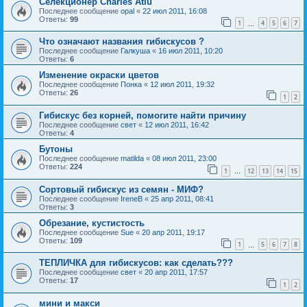
Селекционер Charles Atiu
Последнее сообщение
opal
«
22 июл 2011, 16:08
Ответы:
99
1
4
5
6
7
…
Что означают названия гибискусов ?
Последнее сообщение
Галкуша
«
16 июл 2011, 10:20
Ответы:
6
Изменение окраски цветов
Последнее сообщение
Понка
«
12 июл 2011, 19:32
Ответы:
26
1
2
Гибискус без корней, помогите найти причину
Последнее сообщение
свет
«
12 июл 2011, 16:42
Ответы:
4
Бутоны
Последнее сообщение
matilda
«
08 июл 2011, 23:00
Ответы:
224
1
12
13
14
15
…
Сортовый гибискус из семян - МИФ?
Последнее сообщение
IreneB
«
25 апр 2011, 08:41
Ответы:
3
Обрезание, кустистость
Последнее сообщение
Sue
«
20 апр 2011, 19:17
Ответы:
109
1
5
6
7
8
…
ТЕПЛИЧКА для гибискусов: как сделать???
Последнее сообщение
свет
«
20 апр 2011, 17:57
Ответы:
17
1
2
мини и макси