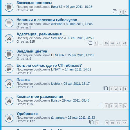
Заказные вопросы
Последнее сообщение
Вика 67
«
07 дек 2011, 10:28
Ответы:
20
1
2
Новинки в селекции гибискусов
Последнее сообщение
weltkind
«
30 ноя 2011, 14:05
Ответы:
5
Адаптация, реанимация ....
Последнее сообщение
SvitLana
«
02 сен 2011, 20:50
Ответы:
615
1
39
40
41
42
…
Заядлый цветун
Последнее сообщение
LENOKA
«
15 авг 2011, 17:20
Ответы:
2
Есть ли сейчас где то СП гибиков?
Последнее сообщение
LINA74
«
14 авг 2011, 14:31
Ответы:
4
Планта
Последнее сообщение
lyublet
«
08 авг 2011, 18:17
Ответы:
57
1
2
3
4
Компактное размещение
Последнее сообщение
florist
«
29 июл 2011, 08:48
Ответы:
66
1
2
3
4
5
Удобряшки
Последнее сообщение
t1_atropa
«
23 июл 2011, 11:33
Ответы:
177
1
9
10
11
12
…