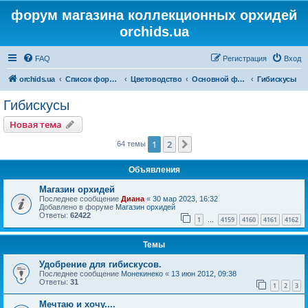
форум магазина коллекционных орхидей
orchids.ua
FAQ
Регистрация
Вход
orchids.ua
Список форумов
Цветоводство
Основной форум
Гибискусы
Гибискусы
Новая тема
1
2
След.
64 темы
Объявления
Магазин орхидей
Последнее сообщение
Диана
«
30 мар 2023, 16:32
Добавлено в форуме
Магазин орхидей
Ответы:
62422
1
4159
4160
4161
4162
…
Темы
Удобрение для гибискусов.
Последнее сообщение
Монекинеко
«
13 июн 2012, 09:38
Ответы:
31
1
2
3
Мечтаю и хочу....