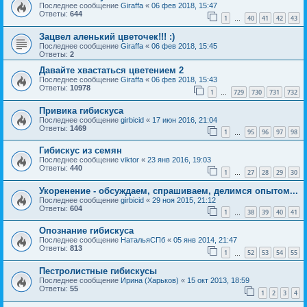
Последнее сообщение
Giraffa
«
06 фев 2018, 15:47
Ответы:
644
1
40
41
42
43
…
Зацвел аленький цветочек!!! :)
Последнее сообщение
Giraffa
«
06 фев 2018, 15:45
Ответы:
2
Давайте хвастаться цветением 2
Последнее сообщение
Giraffa
«
06 фев 2018, 15:43
Ответы:
10978
1
729
730
731
732
…
Привика гибискуса
Последнее сообщение
girbicid
«
17 июн 2016, 21:04
Ответы:
1469
1
95
96
97
98
…
Гибискус из семян
Последнее сообщение
viktor
«
23 янв 2016, 19:03
Ответы:
440
1
27
28
29
30
…
Укоренение - обсуждаем, спрашиваем, делимся опытом...
Последнее сообщение
girbicid
«
29 ноя 2015, 21:12
Ответы:
604
1
38
39
40
41
…
Опознание гибискуса
Последнее сообщение
НатальяСПб
«
05 янв 2014, 21:47
Ответы:
813
1
52
53
54
55
…
Пестролистные гибискусы
Последнее сообщение
Ирина (Харьков)
«
15 окт 2013, 18:59
Ответы:
55
1
2
3
4