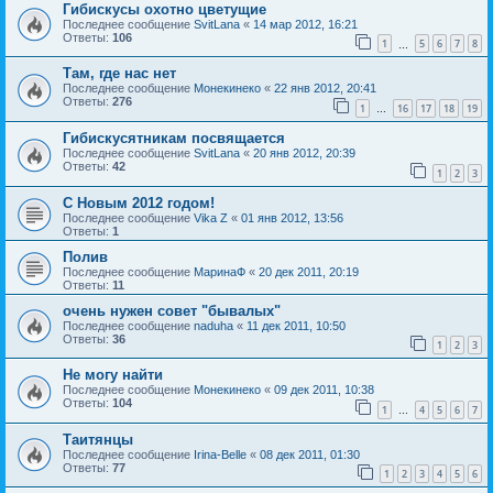
Гибискусы охотно цветущие
Последнее сообщение
SvitLana
«
14 мар 2012, 16:21
Ответы:
106
1
5
6
7
8
…
Там, где нас нет
Последнее сообщение
Монекинеко
«
22 янв 2012, 20:41
Ответы:
276
1
16
17
18
19
…
Гибискусятникам посвящается
Последнее сообщение
SvitLana
«
20 янв 2012, 20:39
Ответы:
42
1
2
3
С Новым 2012 годом!
Последнее сообщение
Vika Z
«
01 янв 2012, 13:56
Ответы:
1
Полив
Последнее сообщение
МаринаФ
«
20 дек 2011, 20:19
Ответы:
11
очень нужен совет "бывалых"
Последнее сообщение
naduha
«
11 дек 2011, 10:50
Ответы:
36
1
2
3
Не могу найти
Последнее сообщение
Монекинеко
«
09 дек 2011, 10:38
Ответы:
104
1
4
5
6
7
…
Таитянцы
Последнее сообщение
Irina-Belle
«
08 дек 2011, 01:30
Ответы:
77
1
2
3
4
5
6