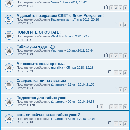
Последнее сообщение
Sue
«
18 апр 2011, 10:42
Ответы:
51
1
2
3
4
А давайте поздравим СВЕТ с Днем Рождения!
Последнее сообщение
Карамелька
«
17 апр 2011, 20:16
Ответы:
22
1
2
ПОМОГИТЕ ОПОЗНАТЬ!
Последнее сообщение
AlexMit
«
16 апр 2011, 22:48
Ответы:
3
Гибискусы чудят :)))
Последнее сообщение
Anchous
«
13 апр 2011, 18:44
Ответы:
49
1
2
3
4
А покажите ваши кроны...
Последнее сообщение
myrzilka
«
05 ноя 2010, 12:28
Ответы:
33
1
2
3
Сладкие капли на листьях
Последнее сообщение
t1_atropa
«
17 окт 2010, 21:53
Ответы:
23
1
2
Подсветка для гибискусов
Последнее сообщение
t1_atropa
«
09 окт 2010, 19:38
Ответы:
128
1
6
7
8
9
…
есть ли сейчас заказ гибискусов?
Последнее сообщение
t1_atropa
«
31 июл 2010, 22:01
Ответы:
40
1
2
3