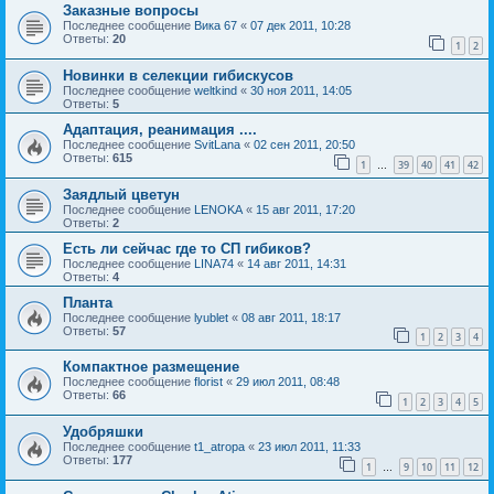
Заказные вопросы
Последнее сообщение
Вика 67
«
07 дек 2011, 10:28
Ответы:
20
1
2
Новинки в селекции гибискусов
Последнее сообщение
weltkind
«
30 ноя 2011, 14:05
Ответы:
5
Адаптация, реанимация ....
Последнее сообщение
SvitLana
«
02 сен 2011, 20:50
Ответы:
615
1
39
40
41
42
…
Заядлый цветун
Последнее сообщение
LENOKA
«
15 авг 2011, 17:20
Ответы:
2
Есть ли сейчас где то СП гибиков?
Последнее сообщение
LINA74
«
14 авг 2011, 14:31
Ответы:
4
Планта
Последнее сообщение
lyublet
«
08 авг 2011, 18:17
Ответы:
57
1
2
3
4
Компактное размещение
Последнее сообщение
florist
«
29 июл 2011, 08:48
Ответы:
66
1
2
3
4
5
Удобряшки
Последнее сообщение
t1_atropa
«
23 июл 2011, 11:33
Ответы:
177
1
9
10
11
12
…