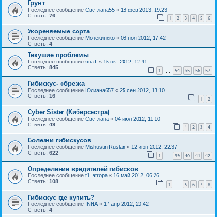
Грунт
Последнее сообщение
Светлана55
«
18 фев 2013, 19:23
Ответы:
76
1
2
3
4
5
6
Укореняемые сорта
Последнее сообщение
Монекинеко
«
08 ноя 2012, 17:42
Ответы:
4
Текущие проблемы
Последнее сообщение
янаТ
«
15 окт 2012, 12:41
Ответы:
845
1
54
55
56
57
…
Гибискус- обрезка
Последнее сообщение
Юлиана657
«
25 сен 2012, 13:10
Ответы:
16
1
2
Cyber Sister (Киберсестра)
Последнее сообщение
Светлана
«
04 июл 2012, 11:10
Ответы:
49
1
2
3
4
Болезни гибискусов
Последнее сообщение
Mishustin Ruslan
«
12 июн 2012, 22:37
Ответы:
622
1
39
40
41
42
…
Определение вредителей гибисков
Последнее сообщение
t1_atropa
«
16 май 2012, 06:26
Ответы:
108
1
5
6
7
8
…
Гибискус где купить?
Последнее сообщение
INNA
«
17 апр 2012, 20:42
Ответы:
4