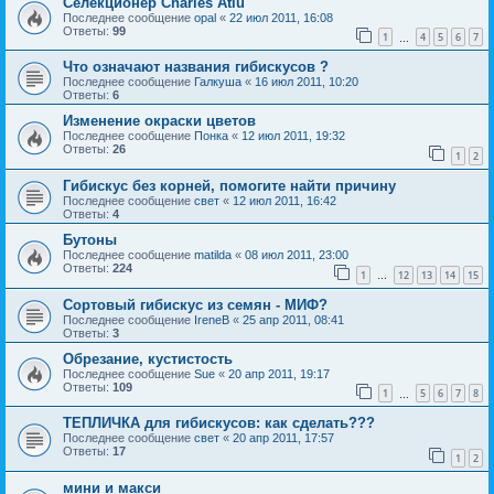
Селекционер Charles Atiu
Последнее сообщение
opal
«
22 июл 2011, 16:08
Ответы:
99
1
4
5
6
7
…
Что означают названия гибискусов ?
Последнее сообщение
Галкуша
«
16 июл 2011, 10:20
Ответы:
6
Изменение окраски цветов
Последнее сообщение
Понка
«
12 июл 2011, 19:32
Ответы:
26
1
2
Гибискус без корней, помогите найти причину
Последнее сообщение
свет
«
12 июл 2011, 16:42
Ответы:
4
Бутоны
Последнее сообщение
matilda
«
08 июл 2011, 23:00
Ответы:
224
1
12
13
14
15
…
Сортовый гибискус из семян - МИФ?
Последнее сообщение
IreneB
«
25 апр 2011, 08:41
Ответы:
3
Обрезание, кустистость
Последнее сообщение
Sue
«
20 апр 2011, 19:17
Ответы:
109
1
5
6
7
8
…
ТЕПЛИЧКА для гибискусов: как сделать???
Последнее сообщение
свет
«
20 апр 2011, 17:57
Ответы:
17
1
2
мини и макси