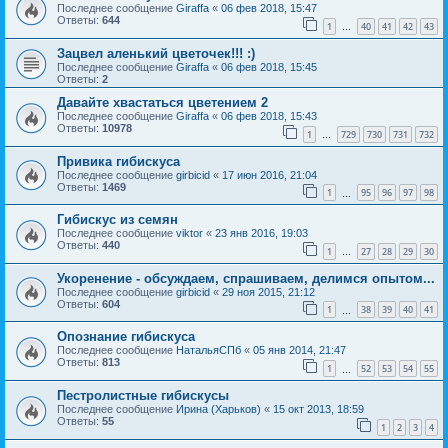
Последнее сообщение
Giraffa
«
06 фев 2018, 15:47
Ответы:
644
1
40
41
42
43
…
Зацвел аленький цветочек!!! :)
Последнее сообщение
Giraffa
«
06 фев 2018, 15:45
Ответы:
2
Давайте хвастаться цветением 2
Последнее сообщение
Giraffa
«
06 фев 2018, 15:43
Ответы:
10978
1
729
730
731
732
…
Привика гибискуса
Последнее сообщение
girbicid
«
17 июн 2016, 21:04
Ответы:
1469
1
95
96
97
98
…
Гибискус из семян
Последнее сообщение
viktor
«
23 янв 2016, 19:03
Ответы:
440
1
27
28
29
30
…
Укоренение - обсуждаем, спрашиваем, делимся опытом...
Последнее сообщение
girbicid
«
29 ноя 2015, 21:12
Ответы:
604
1
38
39
40
41
…
Опознание гибискуса
Последнее сообщение
НатальяСПб
«
05 янв 2014, 21:47
Ответы:
813
1
52
53
54
55
…
Пестролистные гибискусы
Последнее сообщение
Ирина (Харьков)
«
15 окт 2013, 18:59
Ответы:
55
1
2
3
4