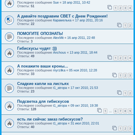
Последнее сообщение
Sue
«
18 апр 2011, 10:42
Ответы:
51
1
2
3
4
А давайте поздравим СВЕТ с Днем Рождения!
Последнее сообщение
Карамелька
«
17 апр 2011, 20:16
Ответы:
22
1
2
ПОМОГИТЕ ОПОЗНАТЬ!
Последнее сообщение
AlexMit
«
16 апр 2011, 22:48
Ответы:
3
Гибискусы чудят :)))
Последнее сообщение
Anchous
«
13 апр 2011, 18:44
Ответы:
49
1
2
3
4
А покажите ваши кроны...
Последнее сообщение
myrzilka
«
05 ноя 2010, 12:28
Ответы:
33
1
2
3
Сладкие капли на листьях
Последнее сообщение
t1_atropa
«
17 окт 2010, 21:53
Ответы:
23
1
2
Подсветка для гибискусов
Последнее сообщение
t1_atropa
«
09 окт 2010, 19:38
Ответы:
128
1
6
7
8
9
…
есть ли сейчас заказ гибискусов?
Последнее сообщение
t1_atropa
«
31 июл 2010, 22:01
Ответы:
40
1
2
3