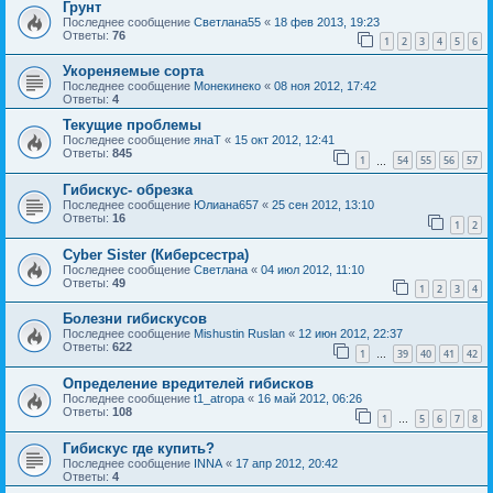
Грунт
Последнее сообщение
Светлана55
«
18 фев 2013, 19:23
Ответы:
76
1
2
3
4
5
6
Укореняемые сорта
Последнее сообщение
Монекинеко
«
08 ноя 2012, 17:42
Ответы:
4
Текущие проблемы
Последнее сообщение
янаТ
«
15 окт 2012, 12:41
Ответы:
845
1
54
55
56
57
…
Гибискус- обрезка
Последнее сообщение
Юлиана657
«
25 сен 2012, 13:10
Ответы:
16
1
2
Cyber Sister (Киберсестра)
Последнее сообщение
Светлана
«
04 июл 2012, 11:10
Ответы:
49
1
2
3
4
Болезни гибискусов
Последнее сообщение
Mishustin Ruslan
«
12 июн 2012, 22:37
Ответы:
622
1
39
40
41
42
…
Определение вредителей гибисков
Последнее сообщение
t1_atropa
«
16 май 2012, 06:26
Ответы:
108
1
5
6
7
8
…
Гибискус где купить?
Последнее сообщение
INNA
«
17 апр 2012, 20:42
Ответы:
4