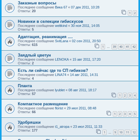
Заказные вопросы
Последнее сообщение
Вика 67
«
07 дек 2011, 10:28
Ответы:
20
1
2
Новинки в селекции гибискусов
Последнее сообщение
weltkind
«
30 ноя 2011, 14:05
Ответы:
5
Адаптация, реанимация ....
Последнее сообщение
SvitLana
«
02 сен 2011, 20:50
Ответы:
615
1
39
40
41
42
…
Заядлый цветун
Последнее сообщение
LENOKA
«
15 авг 2011, 17:20
Ответы:
2
Есть ли сейчас где то СП гибиков?
Последнее сообщение
LINA74
«
14 авг 2011, 14:31
Ответы:
4
Планта
Последнее сообщение
lyublet
«
08 авг 2011, 18:17
Ответы:
57
1
2
3
4
Компактное размещение
Последнее сообщение
florist
«
29 июл 2011, 08:48
Ответы:
66
1
2
3
4
5
Удобряшки
Последнее сообщение
t1_atropa
«
23 июл 2011, 11:33
Ответы:
177
1
9
10
11
12
…