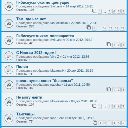
Гибискусы охотно цветущие
Последнее сообщение
SvitLana
«
14 мар 2012, 16:21
Ответы:
106
1
5
6
7
8
…
Там, где нас нет
Последнее сообщение
Монекинеко
«
22 янв 2012, 20:41
Ответы:
276
1
16
17
18
19
…
Гибискусятникам посвящается
Последнее сообщение
SvitLana
«
20 янв 2012, 20:39
Ответы:
42
1
2
3
С Новым 2012 годом!
Последнее сообщение
Vika Z
«
01 янв 2012, 13:56
Ответы:
1
Полив
Последнее сообщение
МаринаФ
«
20 дек 2011, 20:19
Ответы:
11
очень нужен совет "бывалых"
Последнее сообщение
naduha
«
11 дек 2011, 10:50
Ответы:
36
1
2
3
Не могу найти
Последнее сообщение
Монекинеко
«
09 дек 2011, 10:38
Ответы:
104
1
4
5
6
7
…
Таитянцы
Последнее сообщение
Irina-Belle
«
08 дек 2011, 01:30
Ответы:
77
1
2
3
4
5
6