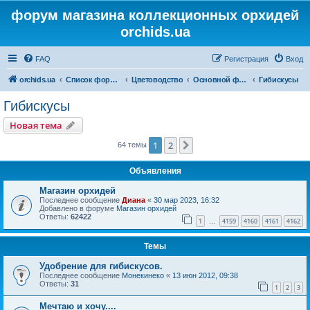
форум магазина коллекционных орхидей
orchids.ua
FAQ
Регистрация
Вход
orchids.ua
Список форумов
Цветоводство
Основной форум
Гибискусы
Гибискусы
Новая тема
1
2
След.
64 темы
Объявления
Магазин орхидей
Последнее сообщение
Диана
«
30 мар 2023, 16:32
Добавлено в форуме
Магазин орхидей
Ответы:
62422
1
4159
4160
4161
4162
…
Темы
Удобрение для гибискусов.
Последнее сообщение
Монекинеко
«
13 июн 2012, 09:38
Ответы:
31
1
2
3
Мечтаю и хочу....