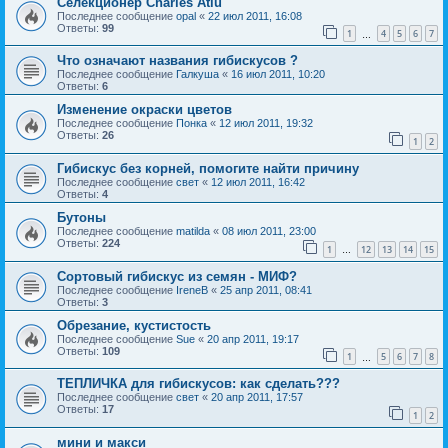
Селекционер Charles Atiu
Последнее сообщение
opal
«
22 июл 2011, 16:08
Ответы:
99
1
4
5
6
7
…
Что означают названия гибискусов ?
Последнее сообщение
Галкуша
«
16 июл 2011, 10:20
Ответы:
6
Изменение окраски цветов
Последнее сообщение
Понка
«
12 июл 2011, 19:32
Ответы:
26
1
2
Гибискус без корней, помогите найти причину
Последнее сообщение
свет
«
12 июл 2011, 16:42
Ответы:
4
Бутоны
Последнее сообщение
matilda
«
08 июл 2011, 23:00
Ответы:
224
1
12
13
14
15
…
Сортовый гибискус из семян - МИФ?
Последнее сообщение
IreneB
«
25 апр 2011, 08:41
Ответы:
3
Обрезание, кустистость
Последнее сообщение
Sue
«
20 апр 2011, 19:17
Ответы:
109
1
5
6
7
8
…
ТЕПЛИЧКА для гибискусов: как сделать???
Последнее сообщение
свет
«
20 апр 2011, 17:57
Ответы:
17
1
2
мини и макси