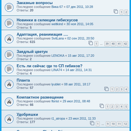
Заказные вопросы
Последнее сообщение
Вика 67
«
07 дек 2011, 10:28
Ответы:
20
1
2
Новинки в селекции гибискусов
Последнее сообщение
weltkind
«
30 ноя 2011, 14:05
Ответы:
5
Адаптация, реанимация ....
Последнее сообщение
SvitLana
«
02 сен 2011, 20:50
Ответы:
615
1
39
40
41
42
…
Заядлый цветун
Последнее сообщение
LENOKA
«
15 авг 2011, 17:20
Ответы:
2
Есть ли сейчас где то СП гибиков?
Последнее сообщение
LINA74
«
14 авг 2011, 14:31
Ответы:
4
Планта
Последнее сообщение
lyublet
«
08 авг 2011, 18:17
Ответы:
57
1
2
3
4
Компактное размещение
Последнее сообщение
florist
«
29 июл 2011, 08:48
Ответы:
66
1
2
3
4
5
Удобряшки
Последнее сообщение
t1_atropa
«
23 июл 2011, 11:33
Ответы:
177
1
9
10
11
12
…