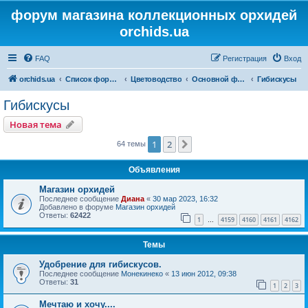
форум магазина коллекционных орхидей
orchids.ua
FAQ
Регистрация
Вход
orchids.ua
Список форумов
Цветоводство
Основной форум
Гибискусы
Гибискусы
Новая тема
1
2
След.
64 темы
Объявления
Магазин орхидей
Последнее сообщение
Диана
«
30 мар 2023, 16:32
Добавлено в форуме
Магазин орхидей
Ответы:
62422
1
4159
4160
4161
4162
…
Темы
Удобрение для гибискусов.
Последнее сообщение
Монекинеко
«
13 июн 2012, 09:38
Ответы:
31
1
2
3
Мечтаю и хочу....