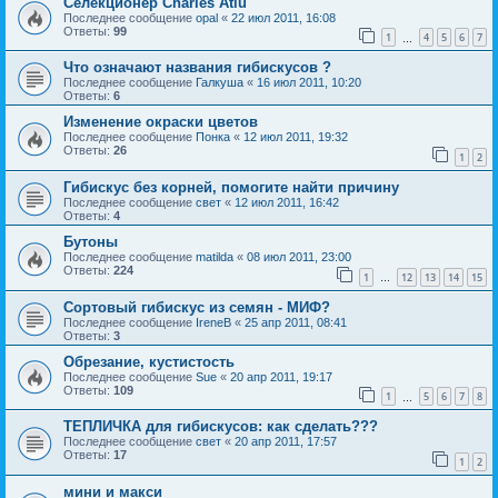
Селекционер Charles Atiu
Последнее сообщение
opal
«
22 июл 2011, 16:08
Ответы:
99
1
4
5
6
7
…
Что означают названия гибискусов ?
Последнее сообщение
Галкуша
«
16 июл 2011, 10:20
Ответы:
6
Изменение окраски цветов
Последнее сообщение
Понка
«
12 июл 2011, 19:32
Ответы:
26
1
2
Гибискус без корней, помогите найти причину
Последнее сообщение
свет
«
12 июл 2011, 16:42
Ответы:
4
Бутоны
Последнее сообщение
matilda
«
08 июл 2011, 23:00
Ответы:
224
1
12
13
14
15
…
Сортовый гибискус из семян - МИФ?
Последнее сообщение
IreneB
«
25 апр 2011, 08:41
Ответы:
3
Обрезание, кустистость
Последнее сообщение
Sue
«
20 апр 2011, 19:17
Ответы:
109
1
5
6
7
8
…
ТЕПЛИЧКА для гибискусов: как сделать???
Последнее сообщение
свет
«
20 апр 2011, 17:57
Ответы:
17
1
2
мини и макси