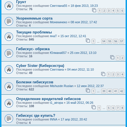
Грунт
Последнее сообщение
Светлана55
«
18 фев 2013, 19:23
Ответы:
76
1
2
3
4
5
6
Укореняемые сорта
Последнее сообщение
Монекинеко
«
08 ноя 2012, 17:42
Ответы:
4
Текущие проблемы
Последнее сообщение
янаТ
«
15 окт 2012, 12:41
Ответы:
845
1
54
55
56
57
…
Гибискус- обрезка
Последнее сообщение
Юлиана657
«
25 сен 2012, 13:10
Ответы:
16
1
2
Cyber Sister (Киберсестра)
Последнее сообщение
Светлана
«
04 июл 2012, 11:10
Ответы:
49
1
2
3
4
Болезни гибискусов
Последнее сообщение
Mishustin Ruslan
«
12 июн 2012, 22:37
Ответы:
622
1
39
40
41
42
…
Определение вредителей гибисков
Последнее сообщение
t1_atropa
«
16 май 2012, 06:26
Ответы:
108
1
5
6
7
8
…
Гибискус где купить?
Последнее сообщение
INNA
«
17 апр 2012, 20:42
Ответы:
4