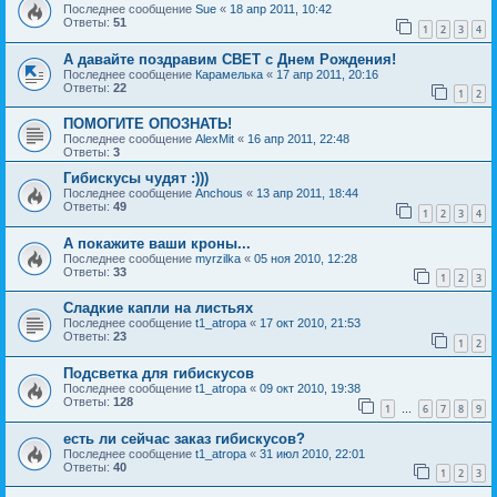
Последнее сообщение
Sue
«
18 апр 2011, 10:42
Ответы:
51
1
2
3
4
А давайте поздравим СВЕТ с Днем Рождения!
Последнее сообщение
Карамелька
«
17 апр 2011, 20:16
Ответы:
22
1
2
ПОМОГИТЕ ОПОЗНАТЬ!
Последнее сообщение
AlexMit
«
16 апр 2011, 22:48
Ответы:
3
Гибискусы чудят :)))
Последнее сообщение
Anchous
«
13 апр 2011, 18:44
Ответы:
49
1
2
3
4
А покажите ваши кроны...
Последнее сообщение
myrzilka
«
05 ноя 2010, 12:28
Ответы:
33
1
2
3
Сладкие капли на листьях
Последнее сообщение
t1_atropa
«
17 окт 2010, 21:53
Ответы:
23
1
2
Подсветка для гибискусов
Последнее сообщение
t1_atropa
«
09 окт 2010, 19:38
Ответы:
128
1
6
7
8
9
…
есть ли сейчас заказ гибискусов?
Последнее сообщение
t1_atropa
«
31 июл 2010, 22:01
Ответы:
40
1
2
3