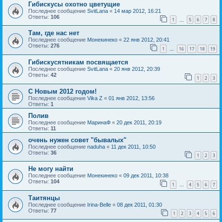
Гибискусы охотно цветущие
Последнее сообщение
SvitLana
«
14 мар 2012, 16:21
Ответы:
106
1
5
6
7
8
…
Там, где нас нет
Последнее сообщение
Монекинеко
«
22 янв 2012, 20:41
Ответы:
276
1
16
17
18
19
…
Гибискусятникам посвящается
Последнее сообщение
SvitLana
«
20 янв 2012, 20:39
Ответы:
42
1
2
3
С Новым 2012 годом!
Последнее сообщение
Vika Z
«
01 янв 2012, 13:56
Ответы:
1
Полив
Последнее сообщение
МаринаФ
«
20 дек 2011, 20:19
Ответы:
11
очень нужен совет "бывалых"
Последнее сообщение
naduha
«
11 дек 2011, 10:50
Ответы:
36
1
2
3
Не могу найти
Последнее сообщение
Монекинеко
«
09 дек 2011, 10:38
Ответы:
104
1
4
5
6
7
…
Таитянцы
Последнее сообщение
Irina-Belle
«
08 дек 2011, 01:30
Ответы:
77
1
2
3
4
5
6