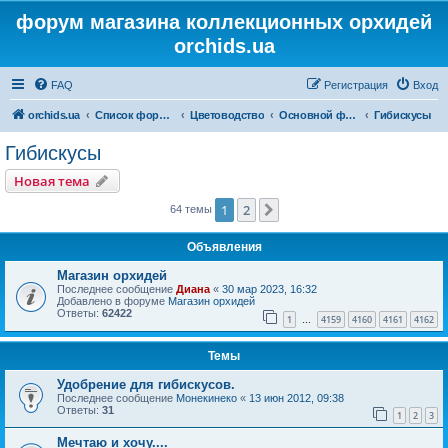
форум магазина коллекционных орхидей
orchids.ua
FAQ
Регистрация
Вход
orchids.ua
Список форумов
Цветоводство
Основной форум
Гибискусы
Гибискусы
Новая тема
1
2
След.
64 темы
Объявления
Магазин орхидей
Последнее сообщение
Диана
«
30 мар 2023, 16:32
Добавлено в форуме
Магазин орхидей
Ответы:
62422
1
4159
4160
4161
4162
…
Темы
Удобрение для гибискусов.
Последнее сообщение
Монекинеко
«
13 июн 2012, 09:38
Ответы:
31
1
2
3
Мечтаю и хочу....