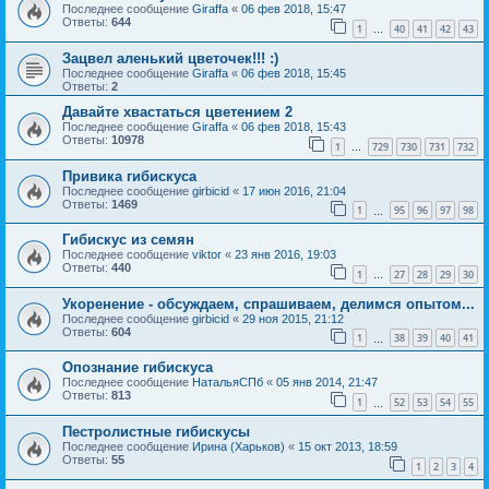
Последнее сообщение
Giraffa
«
06 фев 2018, 15:47
Ответы:
644
1
40
41
42
43
…
Зацвел аленький цветочек!!! :)
Последнее сообщение
Giraffa
«
06 фев 2018, 15:45
Ответы:
2
Давайте хвастаться цветением 2
Последнее сообщение
Giraffa
«
06 фев 2018, 15:43
Ответы:
10978
1
729
730
731
732
…
Привика гибискуса
Последнее сообщение
girbicid
«
17 июн 2016, 21:04
Ответы:
1469
1
95
96
97
98
…
Гибискус из семян
Последнее сообщение
viktor
«
23 янв 2016, 19:03
Ответы:
440
1
27
28
29
30
…
Укоренение - обсуждаем, спрашиваем, делимся опытом...
Последнее сообщение
girbicid
«
29 ноя 2015, 21:12
Ответы:
604
1
38
39
40
41
…
Опознание гибискуса
Последнее сообщение
НатальяСПб
«
05 янв 2014, 21:47
Ответы:
813
1
52
53
54
55
…
Пестролистные гибискусы
Последнее сообщение
Ирина (Харьков)
«
15 окт 2013, 18:59
Ответы:
55
1
2
3
4