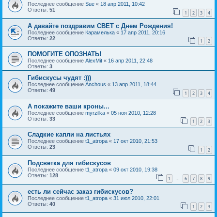
Последнее сообщение
Sue
«
18 апр 2011, 10:42
Ответы:
51
1
2
3
4
А давайте поздравим СВЕТ с Днем Рождения!
Последнее сообщение
Карамелька
«
17 апр 2011, 20:16
Ответы:
22
1
2
ПОМОГИТЕ ОПОЗНАТЬ!
Последнее сообщение
AlexMit
«
16 апр 2011, 22:48
Ответы:
3
Гибискусы чудят :)))
Последнее сообщение
Anchous
«
13 апр 2011, 18:44
Ответы:
49
1
2
3
4
А покажите ваши кроны...
Последнее сообщение
myrzilka
«
05 ноя 2010, 12:28
Ответы:
33
1
2
3
Сладкие капли на листьях
Последнее сообщение
t1_atropa
«
17 окт 2010, 21:53
Ответы:
23
1
2
Подсветка для гибискусов
Последнее сообщение
t1_atropa
«
09 окт 2010, 19:38
Ответы:
128
1
6
7
8
9
…
есть ли сейчас заказ гибискусов?
Последнее сообщение
t1_atropa
«
31 июл 2010, 22:01
Ответы:
40
1
2
3