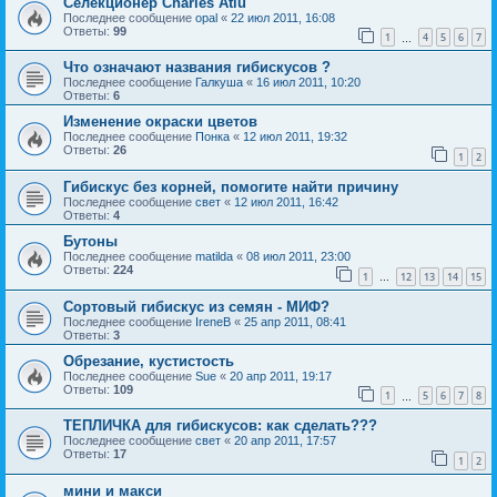
Селекционер Charles Atiu
Последнее сообщение
opal
«
22 июл 2011, 16:08
Ответы:
99
1
4
5
6
7
…
Что означают названия гибискусов ?
Последнее сообщение
Галкуша
«
16 июл 2011, 10:20
Ответы:
6
Изменение окраски цветов
Последнее сообщение
Понка
«
12 июл 2011, 19:32
Ответы:
26
1
2
Гибискус без корней, помогите найти причину
Последнее сообщение
свет
«
12 июл 2011, 16:42
Ответы:
4
Бутоны
Последнее сообщение
matilda
«
08 июл 2011, 23:00
Ответы:
224
1
12
13
14
15
…
Сортовый гибискус из семян - МИФ?
Последнее сообщение
IreneB
«
25 апр 2011, 08:41
Ответы:
3
Обрезание, кустистость
Последнее сообщение
Sue
«
20 апр 2011, 19:17
Ответы:
109
1
5
6
7
8
…
ТЕПЛИЧКА для гибискусов: как сделать???
Последнее сообщение
свет
«
20 апр 2011, 17:57
Ответы:
17
1
2
мини и макси