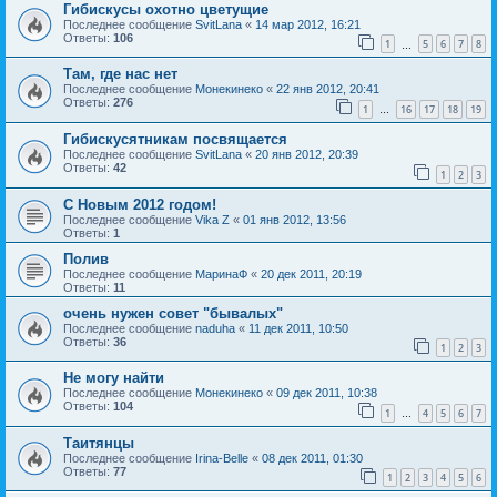
Гибискусы охотно цветущие
Последнее сообщение
SvitLana
«
14 мар 2012, 16:21
Ответы:
106
1
5
6
7
8
…
Там, где нас нет
Последнее сообщение
Монекинеко
«
22 янв 2012, 20:41
Ответы:
276
1
16
17
18
19
…
Гибискусятникам посвящается
Последнее сообщение
SvitLana
«
20 янв 2012, 20:39
Ответы:
42
1
2
3
С Новым 2012 годом!
Последнее сообщение
Vika Z
«
01 янв 2012, 13:56
Ответы:
1
Полив
Последнее сообщение
МаринаФ
«
20 дек 2011, 20:19
Ответы:
11
очень нужен совет "бывалых"
Последнее сообщение
naduha
«
11 дек 2011, 10:50
Ответы:
36
1
2
3
Не могу найти
Последнее сообщение
Монекинеко
«
09 дек 2011, 10:38
Ответы:
104
1
4
5
6
7
…
Таитянцы
Последнее сообщение
Irina-Belle
«
08 дек 2011, 01:30
Ответы:
77
1
2
3
4
5
6