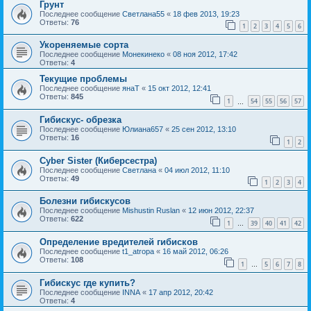
Грунт
Последнее сообщение
Светлана55
«
18 фев 2013, 19:23
Ответы:
76
1
2
3
4
5
6
Укореняемые сорта
Последнее сообщение
Монекинеко
«
08 ноя 2012, 17:42
Ответы:
4
Текущие проблемы
Последнее сообщение
янаТ
«
15 окт 2012, 12:41
Ответы:
845
1
54
55
56
57
…
Гибискус- обрезка
Последнее сообщение
Юлиана657
«
25 сен 2012, 13:10
Ответы:
16
1
2
Cyber Sister (Киберсестра)
Последнее сообщение
Светлана
«
04 июл 2012, 11:10
Ответы:
49
1
2
3
4
Болезни гибискусов
Последнее сообщение
Mishustin Ruslan
«
12 июн 2012, 22:37
Ответы:
622
1
39
40
41
42
…
Определение вредителей гибисков
Последнее сообщение
t1_atropa
«
16 май 2012, 06:26
Ответы:
108
1
5
6
7
8
…
Гибискус где купить?
Последнее сообщение
INNA
«
17 апр 2012, 20:42
Ответы:
4