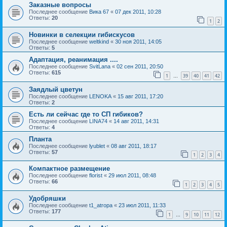
Заказные вопросы
Последнее сообщение
Вика 67
«
07 дек 2011, 10:28
Ответы:
20
1
2
Новинки в селекции гибискусов
Последнее сообщение
weltkind
«
30 ноя 2011, 14:05
Ответы:
5
Адаптация, реанимация ....
Последнее сообщение
SvitLana
«
02 сен 2011, 20:50
Ответы:
615
1
39
40
41
42
…
Заядлый цветун
Последнее сообщение
LENOKA
«
15 авг 2011, 17:20
Ответы:
2
Есть ли сейчас где то СП гибиков?
Последнее сообщение
LINA74
«
14 авг 2011, 14:31
Ответы:
4
Планта
Последнее сообщение
lyublet
«
08 авг 2011, 18:17
Ответы:
57
1
2
3
4
Компактное размещение
Последнее сообщение
florist
«
29 июл 2011, 08:48
Ответы:
66
1
2
3
4
5
Удобряшки
Последнее сообщение
t1_atropa
«
23 июл 2011, 11:33
Ответы:
177
1
9
10
11
12
…