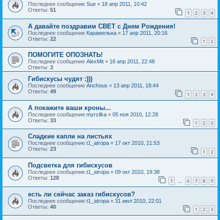
Последнее сообщение
Sue
«
18 апр 2011, 10:42
Ответы:
51
1
2
3
4
А давайте поздравим СВЕТ с Днем Рождения!
Последнее сообщение
Карамелька
«
17 апр 2011, 20:16
Ответы:
22
1
2
ПОМОГИТЕ ОПОЗНАТЬ!
Последнее сообщение
AlexMit
«
16 апр 2011, 22:48
Ответы:
3
Гибискусы чудят :)))
Последнее сообщение
Anchous
«
13 апр 2011, 18:44
Ответы:
49
1
2
3
4
А покажите ваши кроны...
Последнее сообщение
myrzilka
«
05 ноя 2010, 12:28
Ответы:
33
1
2
3
Сладкие капли на листьях
Последнее сообщение
t1_atropa
«
17 окт 2010, 21:53
Ответы:
23
1
2
Подсветка для гибискусов
Последнее сообщение
t1_atropa
«
09 окт 2010, 19:38
Ответы:
128
1
6
7
8
9
…
есть ли сейчас заказ гибискусов?
Последнее сообщение
t1_atropa
«
31 июл 2010, 22:01
Ответы:
40
1
2
3