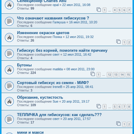
Селекционер Charles Atiu
Последнее сообщение
opal
«
22 июл 2011, 16:08
Ответы:
99
1
4
5
6
7
…
Что означают названия гибискусов ?
Последнее сообщение
Галкуша
«
16 июл 2011, 10:20
Ответы:
6
Изменение окраски цветов
Последнее сообщение
Понка
«
12 июл 2011, 19:32
Ответы:
26
1
2
Гибискус без корней, помогите найти причину
Последнее сообщение
свет
«
12 июл 2011, 16:42
Ответы:
4
Бутоны
Последнее сообщение
matilda
«
08 июл 2011, 23:00
Ответы:
224
1
12
13
14
15
…
Сортовый гибискус из семян - МИФ?
Последнее сообщение
IreneB
«
25 апр 2011, 08:41
Ответы:
3
Обрезание, кустистость
Последнее сообщение
Sue
«
20 апр 2011, 19:17
Ответы:
109
1
5
6
7
8
…
ТЕПЛИЧКА для гибискусов: как сделать???
Последнее сообщение
свет
«
20 апр 2011, 17:57
Ответы:
17
1
2
мини и макси