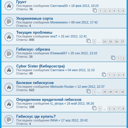
Грунт
Последнее сообщение
Светлана55
«
18 фев 2013, 19:23
Ответы:
76
1
2
3
4
5
6
Укореняемые сорта
Последнее сообщение
Монекинеко
«
08 ноя 2012, 17:42
Ответы:
4
Текущие проблемы
Последнее сообщение
янаТ
«
15 окт 2012, 12:41
Ответы:
845
1
54
55
56
57
…
Гибискус- обрезка
Последнее сообщение
Юлиана657
«
25 сен 2012, 13:10
Ответы:
16
1
2
Cyber Sister (Киберсестра)
Последнее сообщение
Светлана
«
04 июл 2012, 11:10
Ответы:
49
1
2
3
4
Болезни гибискусов
Последнее сообщение
Mishustin Ruslan
«
12 июн 2012, 22:37
Ответы:
622
1
39
40
41
42
…
Определение вредителей гибисков
Последнее сообщение
t1_atropa
«
16 май 2012, 06:26
Ответы:
108
1
5
6
7
8
…
Гибискус где купить?
Последнее сообщение
INNA
«
17 апр 2012, 20:42
Ответы:
4