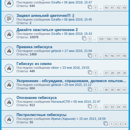
Последнее сообщение
Giraffa
«
06 фев 2018, 15:47
Ответы:
644
1
40
41
42
43
…
Зацвел аленький цветочек!!! :)
Последнее сообщение
Giraffa
«
06 фев 2018, 15:45
Ответы:
2
Давайте хвастаться цветением 2
Последнее сообщение
Giraffa
«
06 фев 2018, 15:43
Ответы:
10978
1
729
730
731
732
…
Привика гибискуса
Последнее сообщение
girbicid
«
17 июн 2016, 21:04
Ответы:
1469
1
95
96
97
98
…
Гибискус из семян
Последнее сообщение
viktor
«
23 янв 2016, 19:03
Ответы:
440
1
27
28
29
30
…
Укоренение - обсуждаем, спрашиваем, делимся опытом...
Последнее сообщение
girbicid
«
29 ноя 2015, 21:12
Ответы:
604
1
38
39
40
41
…
Опознание гибискуса
Последнее сообщение
НатальяСПб
«
05 янв 2014, 21:47
Ответы:
813
1
52
53
54
55
…
Пестролистные гибискусы
Последнее сообщение
Ирина (Харьков)
«
15 окт 2013, 18:59
Ответы:
55
1
2
3
4