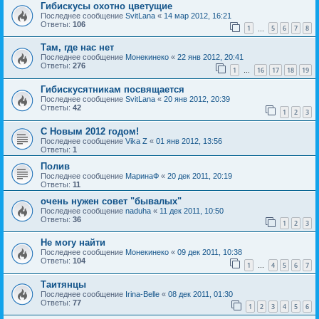
Гибискусы охотно цветущие
Последнее сообщение
SvitLana
«
14 мар 2012, 16:21
Ответы:
106
1
5
6
7
8
…
Там, где нас нет
Последнее сообщение
Монекинеко
«
22 янв 2012, 20:41
Ответы:
276
1
16
17
18
19
…
Гибискусятникам посвящается
Последнее сообщение
SvitLana
«
20 янв 2012, 20:39
Ответы:
42
1
2
3
С Новым 2012 годом!
Последнее сообщение
Vika Z
«
01 янв 2012, 13:56
Ответы:
1
Полив
Последнее сообщение
МаринаФ
«
20 дек 2011, 20:19
Ответы:
11
очень нужен совет "бывалых"
Последнее сообщение
naduha
«
11 дек 2011, 10:50
Ответы:
36
1
2
3
Не могу найти
Последнее сообщение
Монекинеко
«
09 дек 2011, 10:38
Ответы:
104
1
4
5
6
7
…
Таитянцы
Последнее сообщение
Irina-Belle
«
08 дек 2011, 01:30
Ответы:
77
1
2
3
4
5
6