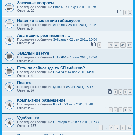
Заказные вопросы
Последнее сообщение
Вика 67
«
07 дек 2011, 10:28
Ответы:
20
1
2
Новинки в селекции гибискусов
Последнее сообщение
weltkind
«
30 ноя 2011, 14:05
Ответы:
5
Адаптация, реанимация ....
Последнее сообщение
SvitLana
«
02 сен 2011, 20:50
Ответы:
615
1
39
40
41
42
…
Заядлый цветун
Последнее сообщение
LENOKA
«
15 авг 2011, 17:20
Ответы:
2
Есть ли сейчас где то СП гибиков?
Последнее сообщение
LINA74
«
14 авг 2011, 14:31
Ответы:
4
Планта
Последнее сообщение
lyublet
«
08 авг 2011, 18:17
Ответы:
57
1
2
3
4
Компактное размещение
Последнее сообщение
florist
«
29 июл 2011, 08:48
Ответы:
66
1
2
3
4
5
Удобряшки
Последнее сообщение
t1_atropa
«
23 июл 2011, 11:33
Ответы:
177
1
9
10
11
12
…