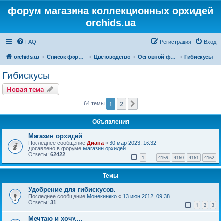
форум магазина коллекционных орхидей
orchids.ua
FAQ
Регистрация
Вход
orchids.ua
Список форумов
Цветоводство
Основной форум
Гибискусы
Гибискусы
Новая тема
1
2
След.
64 темы
Объявления
Магазин орхидей
Последнее сообщение
Диана
«
30 мар 2023, 16:32
Добавлено в форуме
Магазин орхидей
Ответы:
62422
1
4159
4160
4161
4162
…
Темы
Удобрение для гибискусов.
Последнее сообщение
Монекинеко
«
13 июн 2012, 09:38
Ответы:
31
1
2
3
Мечтаю и хочу....