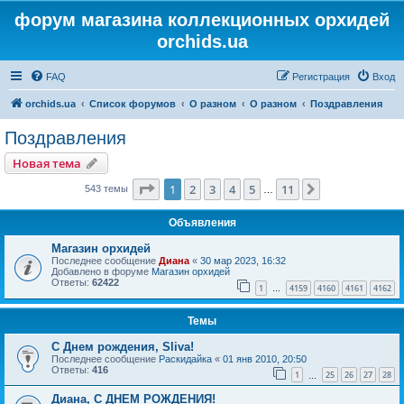
форум магазина коллекционных орхидей
orchids.ua
FAQ
Регистрация
Вход
orchids.ua
Список форумов
О разном
О разном
Поздравления
Поздравления
Новая тема
Страница
1
из
11
1
2
3
4
5
11
След.
543 темы
…
Объявления
Магазин орхидей
Последнее сообщение
Диана
«
30 мар 2023, 16:32
Добавлено в форуме
Магазин орхидей
Ответы:
62422
1
4159
4160
4161
4162
…
Темы
С Днем рождения, Sliva!
Последнее сообщение
Раскидайка
«
01 янв 2010, 20:50
Ответы:
416
1
25
26
27
28
…
Диана, С ДНЕМ РОЖДЕНИЯ!