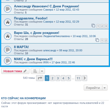
Ответы:
3
Александр Иванович! С Днем Рождения!
Последнее сообщение
Самира
«
12 мар 2011, 02:43
Ответы:
5
Поздравлям, Feodor!
Последнее сообщение
Самира
«
12 мар 2011, 02:29
Ответы:
31
1
2
3
Варю Ша, с Днем рождения!
Последнее сообщение
ЛюдмилаНиколаевна
«
10 мар 2011, 10:06
Ответы:
28
1
2
8 МАРТА!
Последнее сообщение
александр
«
08 мар 2011, 20:00
Ответы:
10
МАКС с Днем Варенья!!!
Последнее сообщение
IRIN
«
17 фев 2011, 22:46
Новая тема
Страница
1
из
11
1
2
3
4
5
11
След.
543 темы
…
Перейти
КТО СЕЙЧАС НА КОНФЕРЕНЦИИ
Сейчас этот форум просматривают: нет зарегистрированных пользователей и 22
гостя