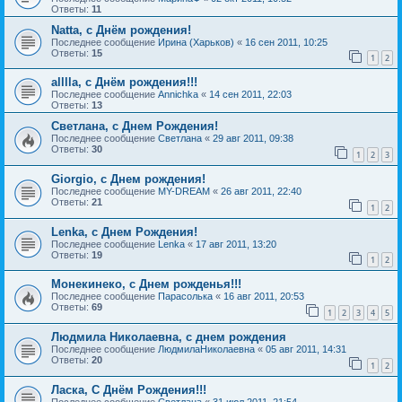
Ответы:
11
Natta, с Днём рождения!
Последнее сообщение
Ирина (Харьков)
«
16 сен 2011, 10:25
Ответы:
15
1
2
alllla, с Днём рождения!!!
Последнее сообщение
Annichka
«
14 сен 2011, 22:03
Ответы:
13
Светлана, с Днем Рождения!
Последнее сообщение
Светлана
«
29 авг 2011, 09:38
Ответы:
30
1
2
3
Giorgio, с Днем рождения!
Последнее сообщение
MY-DREAM
«
26 авг 2011, 22:40
Ответы:
21
1
2
Lenka, с Днем Рождения!
Последнее сообщение
Lenka
«
17 авг 2011, 13:20
Ответы:
19
1
2
Монекинеко, с Днем рожденья!!!
Последнее сообщение
Парасолька
«
16 авг 2011, 20:53
Ответы:
69
1
2
3
4
5
Людмила Николаевна, с днем рождения
Последнее сообщение
ЛюдмилаНиколаевна
«
05 авг 2011, 14:31
Ответы:
20
1
2
Ласка, С Днём Рождения!!!
Последнее сообщение
Светлана
«
31 июл 2011, 21:54