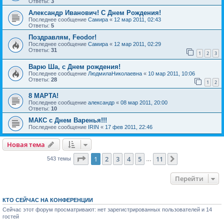
Ответы:
3
Александр Иванович! С Днем Рождения!
Последнее сообщение
Самира
«
12 мар 2011, 02:43
Ответы:
5
Поздравлям, Feodor!
Последнее сообщение
Самира
«
12 мар 2011, 02:29
Ответы:
31
1
2
3
Варю Ша, с Днем рождения!
Последнее сообщение
ЛюдмилаНиколаевна
«
10 мар 2011, 10:06
Ответы:
28
1
2
8 МАРТА!
Последнее сообщение
александр
«
08 мар 2011, 20:00
Ответы:
10
МАКС с Днем Варенья!!!
Последнее сообщение
IRIN
«
17 фев 2011, 22:46
Новая тема
Страница
1
из
11
1
2
3
4
5
11
След.
543 темы
…
Перейти
КТО СЕЙЧАС НА КОНФЕРЕНЦИИ
Сейчас этот форум просматривают: нет зарегистрированных пользователей и 14
гостей