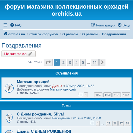
форум магазина коллекционных орхидей
orchids.ua
FAQ
Регистрация
Вход
orchids.ua
Список форумов
О разном
О разном
Поздравления
Поздравления
Новая тема
Страница
1
из
11
1
2
3
4
5
11
След.
543 темы
…
Объявления
Магазин орхидей
Последнее сообщение
Диана
«
30 мар 2023, 16:32
Добавлено в форуме
Магазин орхидей
Ответы:
62422
1
4159
4160
4161
4162
…
Темы
С Днем рождения, Sliva!
Последнее сообщение
Раскидайка
«
01 янв 2010, 20:50
Ответы:
416
1
25
26
27
28
…
Диана, С ДНЕМ РОЖДЕНИЯ!