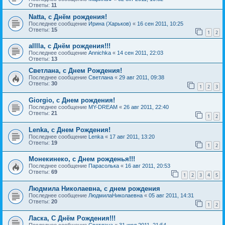
Ответы:
11
Natta, с Днём рождения!
Последнее сообщение
Ирина (Харьков)
«
16 сен 2011, 10:25
Ответы:
15
1
2
alllla, с Днём рождения!!!
Последнее сообщение
Annichka
«
14 сен 2011, 22:03
Ответы:
13
Светлана, с Днем Рождения!
Последнее сообщение
Светлана
«
29 авг 2011, 09:38
Ответы:
30
1
2
3
Giorgio, с Днем рождения!
Последнее сообщение
MY-DREAM
«
26 авг 2011, 22:40
Ответы:
21
1
2
Lenka, с Днем Рождения!
Последнее сообщение
Lenka
«
17 авг 2011, 13:20
Ответы:
19
1
2
Монекинеко, с Днем рожденья!!!
Последнее сообщение
Парасолька
«
16 авг 2011, 20:53
Ответы:
69
1
2
3
4
5
Людмила Николаевна, с днем рождения
Последнее сообщение
ЛюдмилаНиколаевна
«
05 авг 2011, 14:31
Ответы:
20
1
2
Ласка, С Днём Рождения!!!
Последнее сообщение
Светлана
«
31 июл 2011, 21:54