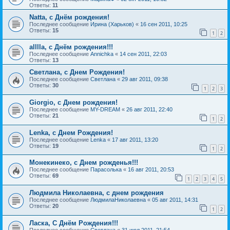
Ответы:
11
Natta, с Днём рождения!
Последнее сообщение
Ирина (Харьков)
«
16 сен 2011, 10:25
Ответы:
15
1
2
alllla, с Днём рождения!!!
Последнее сообщение
Annichka
«
14 сен 2011, 22:03
Ответы:
13
Светлана, с Днем Рождения!
Последнее сообщение
Светлана
«
29 авг 2011, 09:38
Ответы:
30
1
2
3
Giorgio, с Днем рождения!
Последнее сообщение
MY-DREAM
«
26 авг 2011, 22:40
Ответы:
21
1
2
Lenka, с Днем Рождения!
Последнее сообщение
Lenka
«
17 авг 2011, 13:20
Ответы:
19
1
2
Монекинеко, с Днем рожденья!!!
Последнее сообщение
Парасолька
«
16 авг 2011, 20:53
Ответы:
69
1
2
3
4
5
Людмила Николаевна, с днем рождения
Последнее сообщение
ЛюдмилаНиколаевна
«
05 авг 2011, 14:31
Ответы:
20
1
2
Ласка, С Днём Рождения!!!
Последнее сообщение
Светлана
«
31 июл 2011, 21:54