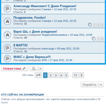
Ответы:
3
Александр Иванович! С Днем Рождения!
Последнее сообщение
Самира
«
12 мар 2011, 02:43
Ответы:
5
Поздравлям, Feodor!
Последнее сообщение
Самира
«
12 мар 2011, 02:29
Ответы:
31
1
2
3
Варю Ша, с Днем рождения!
Последнее сообщение
ЛюдмилаНиколаевна
«
10 мар 2011, 10:06
Ответы:
28
1
2
8 МАРТА!
Последнее сообщение
александр
«
08 мар 2011, 20:00
Ответы:
10
МАКС с Днем Варенья!!!
Последнее сообщение
IRIN
«
17 фев 2011, 22:46
Новая тема
Страница
1
из
11
1
2
3
4
5
11
След.
543 темы
…
Перейти
КТО СЕЙЧАС НА КОНФЕРЕНЦИИ
Сейчас этот форум просматривают: нет зарегистрированных пользователей и 33
гостя