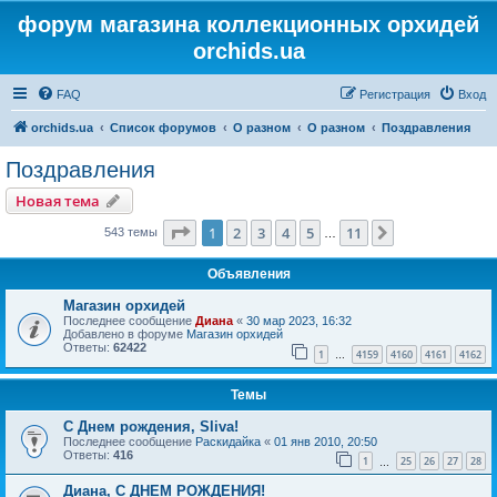
форум магазина коллекционных орхидей
orchids.ua
FAQ
Регистрация
Вход
orchids.ua
Список форумов
О разном
О разном
Поздравления
Поздравления
Новая тема
Страница
1
из
11
1
2
3
4
5
11
След.
543 темы
…
Объявления
Магазин орхидей
Последнее сообщение
Диана
«
30 мар 2023, 16:32
Добавлено в форуме
Магазин орхидей
Ответы:
62422
1
4159
4160
4161
4162
…
Темы
С Днем рождения, Sliva!
Последнее сообщение
Раскидайка
«
01 янв 2010, 20:50
Ответы:
416
1
25
26
27
28
…
Диана, С ДНЕМ РОЖДЕНИЯ!