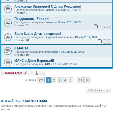
Ответы:
3
Александр Иванович! С Днем Рождения!
Последнее сообщение
Самира
«
12 мар 2011, 02:43
Ответы:
5
Поздравлям, Feodor!
Последнее сообщение
Самира
«
12 мар 2011, 02:29
Ответы:
31
1
2
3
Варю Ша, с Днем рождения!
Последнее сообщение
ЛюдмилаНиколаевна
«
10 мар 2011, 10:06
Ответы:
28
1
2
8 МАРТА!
Последнее сообщение
александр
«
08 мар 2011, 20:00
Ответы:
10
МАКС с Днем Варенья!!!
Последнее сообщение
IRIN
«
17 фев 2011, 22:46
Новая тема
Страница
1
из
11
1
2
3
4
5
11
След.
543 темы
…
Перейти
КТО СЕЙЧАС НА КОНФЕРЕНЦИИ
Сейчас этот форум просматривают: нет зарегистрированных пользователей и 27
гостей