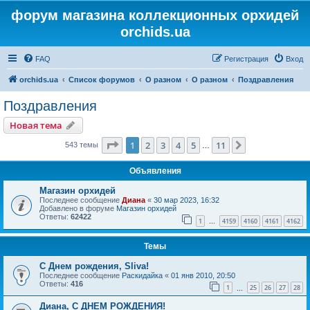
форум магазина коллекционных орхидей
orchids.ua
FAQ
Регистрация
Вход
orchids.ua
Список форумов
О разном
О разном
Поздравления
Поздравления
Новая тема
Страница
1
из
11
1
2
3
4
5
11
След.
543 темы
…
Объявления
Магазин орхидей
Последнее сообщение
Диана
«
30 мар 2023, 16:32
Добавлено в форуме
Магазин орхидей
Ответы:
62422
1
4159
4160
4161
4162
…
Темы
С Днем рождения, Sliva!
Последнее сообщение
Раскидайка
«
01 янв 2010, 20:50
Ответы:
416
1
25
26
27
28
…
Диана, С ДНЕМ РОЖДЕНИЯ!