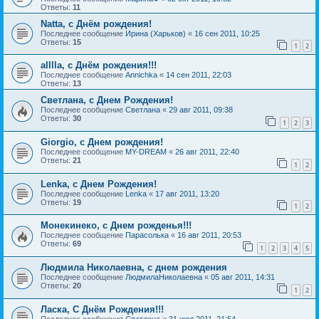
Ответы:
11
Natta, с Днём рождения!
Последнее сообщение
Ирина (Харьков)
«
16 сен 2011, 10:25
Ответы:
15
1
2
alllla, с Днём рождения!!!
Последнее сообщение
Annichka
«
14 сен 2011, 22:03
Ответы:
13
Светлана, с Днем Рождения!
Последнее сообщение
Светлана
«
29 авг 2011, 09:38
Ответы:
30
1
2
3
Giorgio, с Днем рождения!
Последнее сообщение
MY-DREAM
«
26 авг 2011, 22:40
Ответы:
21
1
2
Lenka, с Днем Рождения!
Последнее сообщение
Lenka
«
17 авг 2011, 13:20
Ответы:
19
1
2
Монекинеко, с Днем рожденья!!!
Последнее сообщение
Парасолька
«
16 авг 2011, 20:53
Ответы:
69
1
2
3
4
5
Людмила Николаевна, с днем рождения
Последнее сообщение
ЛюдмилаНиколаевна
«
05 авг 2011, 14:31
Ответы:
20
1
2
Ласка, С Днём Рождения!!!
Последнее сообщение
Светлана
«
31 июл 2011, 21:54