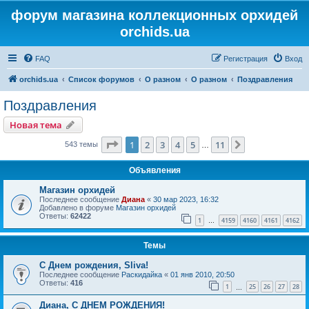
форум магазина коллекционных орхидей
orchids.ua
FAQ
Регистрация
Вход
orchids.ua
Список форумов
О разном
О разном
Поздравления
Поздравления
Новая тема
Страница
1
из
11
1
2
3
4
5
11
След.
543 темы
…
Объявления
Магазин орхидей
Последнее сообщение
Диана
«
30 мар 2023, 16:32
Добавлено в форуме
Магазин орхидей
Ответы:
62422
1
4159
4160
4161
4162
…
Темы
С Днем рождения, Sliva!
Последнее сообщение
Раскидайка
«
01 янв 2010, 20:50
Ответы:
416
1
25
26
27
28
…
Диана, С ДНЕМ РОЖДЕНИЯ!