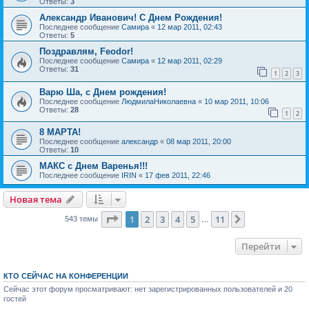
Ответы:
3
Александр Иванович! С Днем Рождения!
Последнее сообщение
Самира
«
12 мар 2011, 02:43
Ответы:
5
Поздравлям, Feodor!
Последнее сообщение
Самира
«
12 мар 2011, 02:29
Ответы:
31
1
2
3
Варю Ша, с Днем рождения!
Последнее сообщение
ЛюдмилаНиколаевна
«
10 мар 2011, 10:06
Ответы:
28
1
2
8 МАРТА!
Последнее сообщение
александр
«
08 мар 2011, 20:00
Ответы:
10
МАКС с Днем Варенья!!!
Последнее сообщение
IRIN
«
17 фев 2011, 22:46
Новая тема
Страница
1
из
11
1
2
3
4
5
11
След.
543 темы
…
Перейти
КТО СЕЙЧАС НА КОНФЕРЕНЦИИ
Сейчас этот форум просматривают: нет зарегистрированных пользователей и 20
гостей