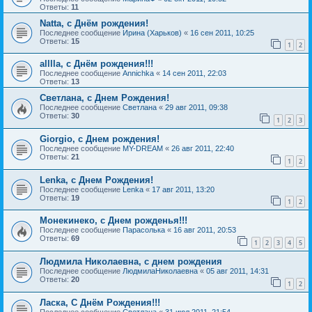
Ответы:
11
Natta, с Днём рождения!
Последнее сообщение
Ирина (Харьков)
«
16 сен 2011, 10:25
Ответы:
15
1
2
alllla, с Днём рождения!!!
Последнее сообщение
Annichka
«
14 сен 2011, 22:03
Ответы:
13
Светлана, с Днем Рождения!
Последнее сообщение
Светлана
«
29 авг 2011, 09:38
Ответы:
30
1
2
3
Giorgio, с Днем рождения!
Последнее сообщение
MY-DREAM
«
26 авг 2011, 22:40
Ответы:
21
1
2
Lenka, с Днем Рождения!
Последнее сообщение
Lenka
«
17 авг 2011, 13:20
Ответы:
19
1
2
Монекинеко, с Днем рожденья!!!
Последнее сообщение
Парасолька
«
16 авг 2011, 20:53
Ответы:
69
1
2
3
4
5
Людмила Николаевна, с днем рождения
Последнее сообщение
ЛюдмилаНиколаевна
«
05 авг 2011, 14:31
Ответы:
20
1
2
Ласка, С Днём Рождения!!!
Последнее сообщение
Светлана
«
31 июл 2011, 21:54