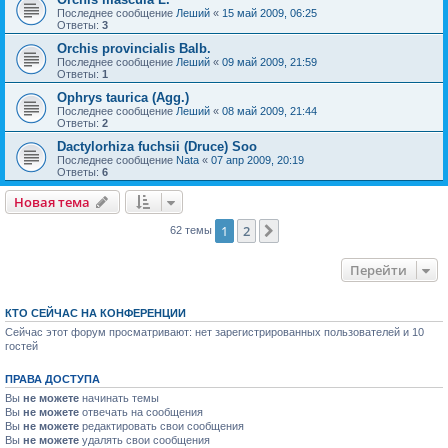
Последнее сообщение
Леший
«
15 май 2009, 06:25
Ответы:
3
Orchis provincialis Balb.
Последнее сообщение
Леший
«
09 май 2009, 21:59
Ответы:
1
Ophrys taurica (Agg.)
Последнее сообщение
Леший
«
08 май 2009, 21:44
Ответы:
2
Dactylorhiza fuchsii (Druce) Soo
Последнее сообщение
Nata
«
07 апр 2009, 20:19
Ответы:
6
Новая тема
1
2
След.
62 темы
Перейти
КТО СЕЙЧАС НА КОНФЕРЕНЦИИ
Сейчас этот форум просматривают: нет зарегистрированных пользователей и 10
гостей
ПРАВА ДОСТУПА
Вы
не можете
начинать темы
Вы
не можете
отвечать на сообщения
Вы
не можете
редактировать свои сообщения
Вы
не можете
удалять свои сообщения