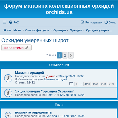
форум магазина коллекционных орхидей
orchids.ua
FAQ
Регистрация
Вход
orchids.ua
Список форумов
Орхидеи
Орхидеи
Орхидеи умеренных широт
Орхидеи умеренных широт
Новая тема
1
2
След.
62 темы
Объявления
Магазин орхидей
Последнее сообщение
Диана
«
30 мар 2023, 16:32
Добавлено в форуме
Магазин орхидей
Ответы:
62422
1
4159
4160
4161
4162
…
Энциклопедия "орхидеи Украины"
Последнее сообщение
RomUA
«
12 мар 2009, 13:04
Темы
помогите определить
Последнее сообщение
Verusha
«
10 сен 2012, 15:34