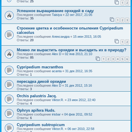
Ответы:
25
1
2
Успешное выращивание орхидей в саду
Последнее сообщение
Taisiya
«
22 окт 2017, 21:05
Ответы:
35
1
2
3
Строение цветка и особенности опыления Cypripedium
calceolus
Последнее сообщение
Александра
«
15 июн 2013, 16:05
Ответы:
20
1
2
Можно ли вырастить орхидеи и высадить их в природу?
Последнее сообщение
Alex D
«
02 янв 2013, 21:10
Ответы:
85
1
2
3
4
5
6
Cypripedium macranthos
Последнее сообщение
acanta
«
31 дек 2012, 16:35
Ответы:
1
пересадка дикой орхидеи
Последнее сообщение
Alex D
«
31 дек 2012, 15:16
Ответы:
3
Orchis palustris Jacq.
Последнее сообщение
Viktor.R.
«
23 июн 2012, 22:40
Ответы:
4
Ophrys apifera Huds.
Последнее сообщение
irisbar
«
04 фев 2011, 09:52
Ответы:
6
Cypripedium subtropicum
Последнее сообщение
Viktor.R.
«
06 окт 2010, 22:58