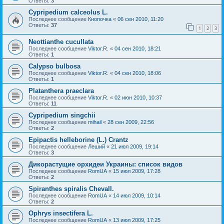
Ответы:
3
Cypripedium calceolus L.
Последнее сообщение
Кнопочка
«
06 сен 2010, 11:20
Ответы:
37
1
2
3
Neottianthe cucullata
Последнее сообщение
Viktor.R.
«
04 сен 2010, 18:21
Ответы:
1
Calypso bulbosa
Последнее сообщение
Viktor.R.
«
04 сен 2010, 18:06
Ответы:
1
Platanthera praeclara
Последнее сообщение
Viktor.R.
«
02 июн 2010, 10:37
Ответы:
11
Cypripedium singchii
Последнее сообщение
mihail
«
28 сен 2009, 22:56
Ответы:
2
Epipactis helleborine (L.) Crantz
Последнее сообщение
Леший
«
21 июл 2009, 19:14
Ответы:
3
Дикорастущие орхидеи Украины: список видов
Последнее сообщение
RomUA
«
15 июл 2009, 17:28
Ответы:
2
Spiranthes spiralis Chevall.
Последнее сообщение
RomUA
«
14 июл 2009, 10:14
Ответы:
2
Ophrys insectifera L.
Последнее сообщение
RomUA
«
13 июл 2009, 17:25