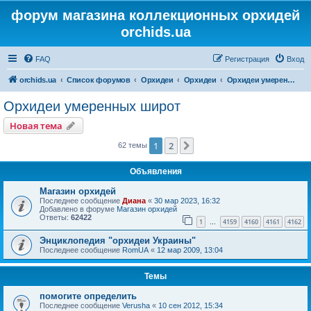
форум магазина коллекционных орхидей
orchids.ua
FAQ
Регистрация
Вход
orchids.ua
Список форумов
Орхидеи
Орхидеи
Орхидеи умеренных широт
Орхидеи умеренных широт
Новая тема
1
2
След.
62 темы
Объявления
Магазин орхидей
Последнее сообщение
Диана
«
30 мар 2023, 16:32
Добавлено в форуме
Магазин орхидей
Ответы:
62422
1
4159
4160
4161
4162
…
Энциклопедия "орхидеи Украины"
Последнее сообщение
RomUA
«
12 мар 2009, 13:04
Темы
помогите определить
Последнее сообщение
Verusha
«
10 сен 2012, 15:34