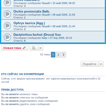
Последнее сообщение
Леший
«
15 май 2009, 06:25
Ответы:
3
Orchis provincialis Balb.
Последнее сообщение
Леший
«
09 май 2009, 21:59
Ответы:
1
Ophrys taurica (Agg.)
Последнее сообщение
Леший
«
08 май 2009, 21:44
Ответы:
2
Dactylorhiza fuchsii (Druce) Soo
Последнее сообщение
Nata
«
07 апр 2009, 20:19
Ответы:
6
Новая тема
1
2
След.
62 темы
Перейти
КТО СЕЙЧАС НА КОНФЕРЕНЦИИ
Сейчас этот форум просматривают: нет зарегистрированных пользователей и 10
гостей
ПРАВА ДОСТУПА
Вы
не можете
начинать темы
Вы
не можете
отвечать на сообщения
Вы
не можете
редактировать свои сообщения
Вы
не можете
удалять свои сообщения