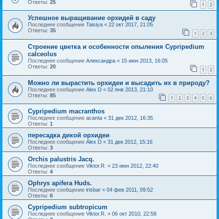
Ответы:
25
1
2
Успешное выращивание орхидей в саду
Последнее сообщение
Taisiya
«
22 окт 2017, 21:05
Ответы:
35
1
2
3
Строение цветка и особенности опыления Cypripedium
calceolus
Последнее сообщение
Александра
«
15 июн 2013, 16:05
Ответы:
20
1
2
Можно ли вырастить орхидеи и высадить их в природу?
Последнее сообщение
Alex D
«
02 янв 2013, 21:10
Ответы:
85
1
2
3
4
5
6
Cypripedium macranthos
Последнее сообщение
acanta
«
31 дек 2012, 16:35
Ответы:
1
пересадка дикой орхидеи
Последнее сообщение
Alex D
«
31 дек 2012, 15:16
Ответы:
3
Orchis palustris Jacq.
Последнее сообщение
Viktor.R.
«
23 июн 2012, 22:40
Ответы:
4
Ophrys apifera Huds.
Последнее сообщение
irisbar
«
04 фев 2011, 09:52
Ответы:
6
Cypripedium subtropicum
Последнее сообщение
Viktor.R.
«
06 окт 2010, 22:58