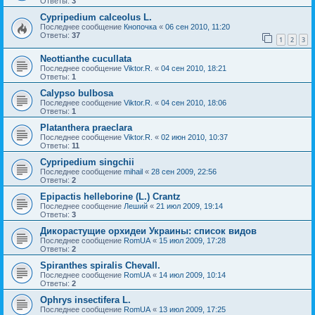
Ответы:
3
Cypripedium calceolus L.
Последнее сообщение
Кнопочка
«
06 сен 2010, 11:20
Ответы:
37
1
2
3
Neottianthe cucullata
Последнее сообщение
Viktor.R.
«
04 сен 2010, 18:21
Ответы:
1
Calypso bulbosa
Последнее сообщение
Viktor.R.
«
04 сен 2010, 18:06
Ответы:
1
Platanthera praeclara
Последнее сообщение
Viktor.R.
«
02 июн 2010, 10:37
Ответы:
11
Cypripedium singchii
Последнее сообщение
mihail
«
28 сен 2009, 22:56
Ответы:
2
Epipactis helleborine (L.) Crantz
Последнее сообщение
Леший
«
21 июл 2009, 19:14
Ответы:
3
Дикорастущие орхидеи Украины: список видов
Последнее сообщение
RomUA
«
15 июл 2009, 17:28
Ответы:
2
Spiranthes spiralis Chevall.
Последнее сообщение
RomUA
«
14 июл 2009, 10:14
Ответы:
2
Ophrys insectifera L.
Последнее сообщение
RomUA
«
13 июл 2009, 17:25