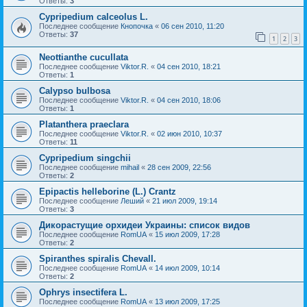
Ответы:
3
Cypripedium calceolus L.
Последнее сообщение
Кнопочка
«
06 сен 2010, 11:20
Ответы:
37
1
2
3
Neottianthe cucullata
Последнее сообщение
Viktor.R.
«
04 сен 2010, 18:21
Ответы:
1
Calypso bulbosa
Последнее сообщение
Viktor.R.
«
04 сен 2010, 18:06
Ответы:
1
Platanthera praeclara
Последнее сообщение
Viktor.R.
«
02 июн 2010, 10:37
Ответы:
11
Cypripedium singchii
Последнее сообщение
mihail
«
28 сен 2009, 22:56
Ответы:
2
Epipactis helleborine (L.) Crantz
Последнее сообщение
Леший
«
21 июл 2009, 19:14
Ответы:
3
Дикорастущие орхидеи Украины: список видов
Последнее сообщение
RomUA
«
15 июл 2009, 17:28
Ответы:
2
Spiranthes spiralis Chevall.
Последнее сообщение
RomUA
«
14 июл 2009, 10:14
Ответы:
2
Ophrys insectifera L.
Последнее сообщение
RomUA
«
13 июл 2009, 17:25