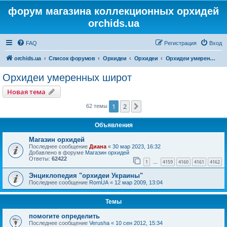
форум магазина коллекционных орхидей
orchids.ua
FAQ
Регистрация
Вход
orchids.ua
Список форумов
Орхидеи
Орхидеи
Орхидеи умеренных широт
Орхидеи умеренных широт
Новая тема
1
2
След.
62 темы
Объявления
Магазин орхидей
Последнее сообщение
Диана
«
30 мар 2023, 16:32
Добавлено в форуме
Магазин орхидей
Ответы:
62422
1
4159
4160
4161
4162
…
Энциклопедия "орхидеи Украины"
Последнее сообщение
RomUA
«
12 мар 2009, 13:04
Темы
помогите определить
Последнее сообщение
Verusha
«
10 сен 2012, 15:34