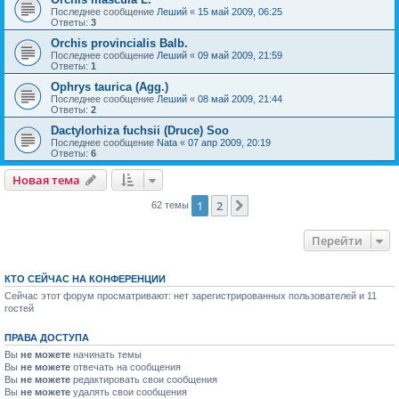
Последнее сообщение
Леший
«
15 май 2009, 06:25
Ответы:
3
Orchis provincialis Balb.
Последнее сообщение
Леший
«
09 май 2009, 21:59
Ответы:
1
Ophrys taurica (Agg.)
Последнее сообщение
Леший
«
08 май 2009, 21:44
Ответы:
2
Dactylorhiza fuchsii (Druce) Soo
Последнее сообщение
Nata
«
07 апр 2009, 20:19
Ответы:
6
Новая тема
1
2
След.
62 темы
Перейти
КТО СЕЙЧАС НА КОНФЕРЕНЦИИ
Сейчас этот форум просматривают: нет зарегистрированных пользователей и 11
гостей
ПРАВА ДОСТУПА
Вы
не можете
начинать темы
Вы
не можете
отвечать на сообщения
Вы
не можете
редактировать свои сообщения
Вы
не можете
удалять свои сообщения