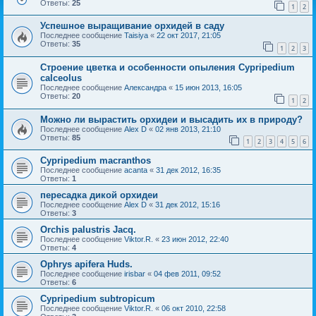
Ответы:
25
1
2
Успешное выращивание орхидей в саду
Последнее сообщение
Taisiya
«
22 окт 2017, 21:05
Ответы:
35
1
2
3
Строение цветка и особенности опыления Cypripedium
calceolus
Последнее сообщение
Александра
«
15 июн 2013, 16:05
Ответы:
20
1
2
Можно ли вырастить орхидеи и высадить их в природу?
Последнее сообщение
Alex D
«
02 янв 2013, 21:10
Ответы:
85
1
2
3
4
5
6
Cypripedium macranthos
Последнее сообщение
acanta
«
31 дек 2012, 16:35
Ответы:
1
пересадка дикой орхидеи
Последнее сообщение
Alex D
«
31 дек 2012, 15:16
Ответы:
3
Orchis palustris Jacq.
Последнее сообщение
Viktor.R.
«
23 июн 2012, 22:40
Ответы:
4
Ophrys apifera Huds.
Последнее сообщение
irisbar
«
04 фев 2011, 09:52
Ответы:
6
Cypripedium subtropicum
Последнее сообщение
Viktor.R.
«
06 окт 2010, 22:58