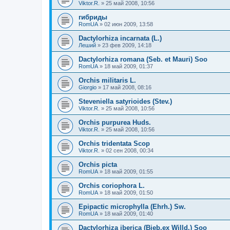
Viktor.R.
»
25 май 2008, 10:56
гибриды
RomUA
»
02 июн 2009, 13:58
Dactylorhiza incarnata (L.)
Леший
»
23 фев 2009, 14:18
Dactylorhiza romana (Seb. et Mauri) Soo
RomUA
»
18 май 2009, 01:37
Orchis militaris L.
Giorgio
»
17 май 2008, 08:16
Steveniella satyrioides (Stev.)
Viktor.R.
»
25 май 2008, 10:56
Orchis purpurea Huds.
Viktor.R.
»
25 май 2008, 10:56
Orchis tridentata Scop
Viktor.R.
»
02 сен 2008, 00:34
Orchis picta
RomUA
»
18 май 2009, 01:55
Orchis coriophora L.
RomUA
»
18 май 2009, 01:50
Epipactic microphylla (Ehrh.) Sw.
RomUA
»
18 май 2009, 01:40
Dactylorhiza iberica (Bieb.ex Willd.) Soo