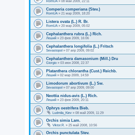
RomUA
»
08 май 2009, 22:11
Comperia comperiana (Stev.)
RomUA
»
21 мар 2009, 18:20
Listera ovata (L.) R. Br.
RomUA
»
20 мар 2009, 05:02
Cephalanthera rubra (L.) Rich.
Леший
»
23 фев 2009, 16:06
Cephalanthera longifolia (L.) Fritsch
Sevastopol
»
07 апр 2009, 09:02
Cephalanthera damasonium (Mill.) Dru
Giorgio
»
03 июн 2008, 22:37
Platanthera chlorantha (Cust.) Reichb.
Леший
»
02 мар 2009, 14:59
Limodorum abortivum (L.) Sw.
Sevastopol
»
07 апр 2009, 09:00
Neottia nidus-avis (L.) Rich.
Леший
»
23 фев 2009, 20:11
Ophrys oestrifera Bieb.
Ludmila_Kiev
»
08 май 2009, 11:29
Orchis simia Lam.
Viktor.R.
»
25 май 2008, 10:56
Orchis punctulata Stev.