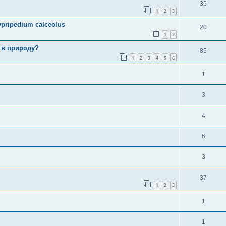
35
1
2
3
pripedium calceolus
20
1
2
 в природу?
85
1
2
3
4
5
6
1
3
4
6
3
37
1
2
3
1
1