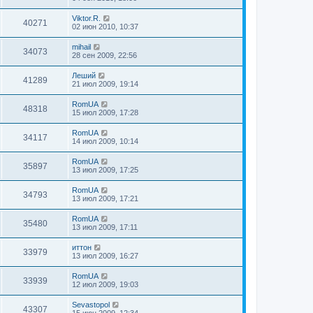
Viktor.R.
40271
02 июн 2010, 10:37
mihail
34073
28 сен 2009, 22:56
Леший
41289
21 июл 2009, 19:14
RomUA
48318
15 июл 2009, 17:28
RomUA
34117
14 июл 2009, 10:14
RomUA
35897
13 июл 2009, 17:25
RomUA
34793
13 июл 2009, 17:21
RomUA
35480
13 июл 2009, 17:11
иттон
33979
13 июл 2009, 16:27
RomUA
33939
12 июл 2009, 19:03
Sevastopol
43307
15 июн 2009, 12:34