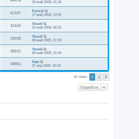
46478
18 май 2009, 01:35
RomUA
42187
17 май 2009, 23:55
Леший
42445
15 май 2009, 06:25
Леший
33030
09 май 2009, 21:59
Леший
36631
08 май 2009, 21:44
Nata
38861
07 апр 2009, 20:19
1
2
След.
62 темы
Перейти