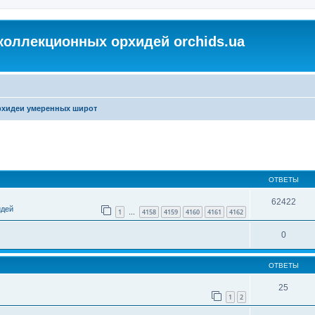
коллекционных орхидей orchids.ua
хидеи умеренных широт
ОТВЕТЫ
62422
идей
1
4158
4159
4160
4161
4162
…
0
ОТВЕТЫ
25
1
2