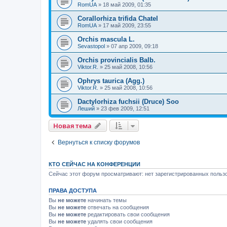
RomUA
»
18 май 2009, 01:35
Corallorhiza trifida Chatel
RomUA
»
17 май 2009, 23:55
Orchis mascula L.
Sevastopol
»
07 апр 2009, 09:18
Orchis provincialis Balb.
Viktor.R.
»
25 май 2008, 10:56
Ophrys taurica (Agg.)
Viktor.R.
»
25 май 2008, 10:56
Dactylorhiza fuchsii (Druce) Soo
Леший
»
23 фев 2009, 12:51
Новая тема
Вернуться к списку форумов
КТО СЕЙЧАС НА КОНФЕРЕНЦИИ
Сейчас этот форум просматривают: нет зарегистрированных пользо
ПРАВА ДОСТУПА
Вы
не можете
начинать темы
Вы
не можете
отвечать на сообщения
Вы
не можете
редактировать свои сообщения
Вы
не можете
удалять свои сообщения