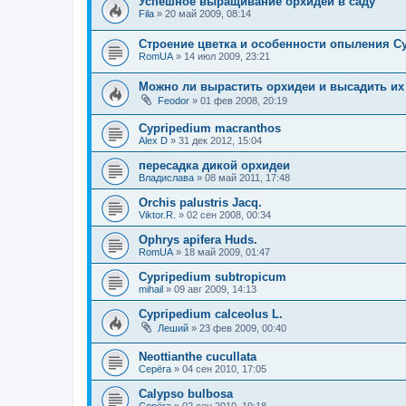
Успешное выращивание орхидей в саду
Fila
»
20 май 2009, 08:14
Строение цветка и особенности опыления Cy
RomUA
»
14 июл 2009, 23:21
Можно ли вырастить орхидеи и высадить их
Feodor
»
01 фев 2008, 20:19
Cypripedium macranthos
Alex D
»
31 дек 2012, 15:04
пересадка дикой орхидеи
Владислава
»
08 май 2011, 17:48
Orchis palustris Jacq.
Viktor.R.
»
02 сен 2008, 00:34
Ophrys apifera Huds.
RomUA
»
18 май 2009, 01:47
Cypripedium subtropicum
mihail
»
09 авг 2009, 14:13
Cypripedium calceolus L.
Леший
»
23 фев 2009, 00:40
Neottianthe cucullata
Серёга
»
04 сен 2010, 17:05
Calypso bulbosa
Серёга
»
02 сен 2010, 19:18