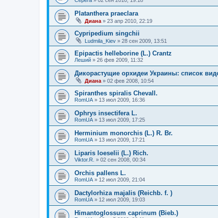
Platanthera praeclara
Диана
»
23 апр 2010, 22:19
Cypripedium singchii
Ludmila_Kiev
»
28 сен 2009, 13:51
Epipactis helleborine (L.) Crantz
Леший
»
26 фев 2009, 11:32
Дикорастущие орхидеи Украины: список вид
Диана
»
02 фев 2008, 10:54
Spiranthes spiralis Chevall.
RomUA
»
13 июл 2009, 16:36
Ophrys insectifera L.
RomUA
»
13 июл 2009, 17:25
Herminium monorchis (L.) R. Br.
RomUA
»
13 июл 2009, 17:21
Liparis loeselii (L.) Rich.
Viktor.R.
»
02 сен 2008, 00:34
Orchis pallens L.
RomUA
»
12 июл 2009, 21:04
Dactylorhiza majalis (Reichb. f. )
RomUA
»
12 июл 2009, 19:03
Himantoglossum caprinum (Bieb.)