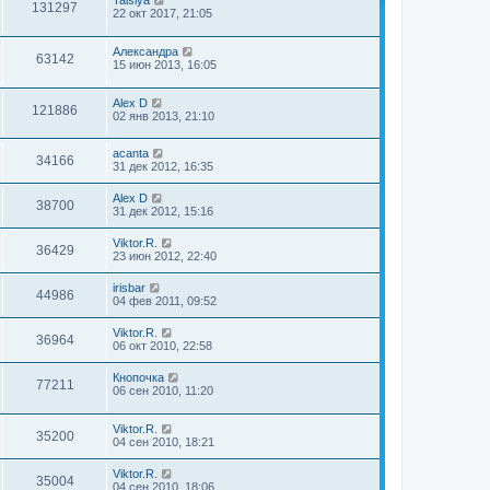
Taisiya
131297
22 окт 2017, 21:05
Александра
63142
15 июн 2013, 16:05
Alex D
121886
02 янв 2013, 21:10
acanta
34166
31 дек 2012, 16:35
Alex D
38700
31 дек 2012, 15:16
Viktor.R.
36429
23 июн 2012, 22:40
irisbar
44986
04 фев 2011, 09:52
Viktor.R.
36964
06 окт 2010, 22:58
Кнопочка
77211
06 сен 2010, 11:20
Viktor.R.
35200
04 сен 2010, 18:21
Viktor.R.
35004
04 сен 2010, 18:06