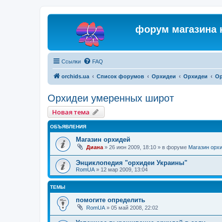
форум магазина 
Ссылки
FAQ
orchids.ua
Список форумов
Орхидеи
Орхидеи
Ор
Орхидеи умеренных широт
Новая тема
ОБЪЯВЛЕНИЯ
Магазин орхидей
Диана
»
26 июн 2009, 18:10
» в форуме
Магазин орх
Энциклопедия "орхидеи Украины"
RomUA
»
12 мар 2009, 13:04
ТЕМЫ
помогите определить
RomUA
»
05 май 2008, 22:02