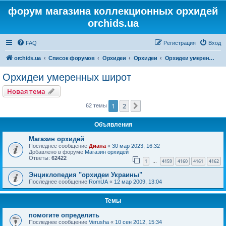
форум магазина коллекционных орхидей
orchids.ua
FAQ
Регистрация
Вход
orchids.ua
Список форумов
Орхидеи
Орхидеи
Орхидеи умеренных широт
Орхидеи умеренных широт
Новая тема
1
2
След.
62 темы
Объявления
Магазин орхидей
Последнее сообщение
Диана
«
30 мар 2023, 16:32
Добавлено в форуме
Магазин орхидей
Ответы:
62422
1
4159
4160
4161
4162
…
Энциклопедия "орхидеи Украины"
Последнее сообщение
RomUA
«
12 мар 2009, 13:04
Темы
помогите определить
Последнее сообщение
Verusha
«
10 сен 2012, 15:34