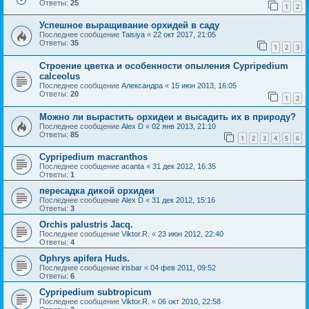
Ответы:
25
1
2
Успешное выращивание орхидей в саду
Последнее сообщение
Taisiya
«
22 окт 2017, 21:05
Ответы:
35
1
2
3
Строение цветка и особенности опыления Cypripedium
calceolus
Последнее сообщение
Александра
«
15 июн 2013, 16:05
Ответы:
20
1
2
Можно ли вырастить орхидеи и высадить их в природу?
Последнее сообщение
Alex D
«
02 янв 2013, 21:10
Ответы:
85
1
2
3
4
5
6
Cypripedium macranthos
Последнее сообщение
acanta
«
31 дек 2012, 16:35
Ответы:
1
пересадка дикой орхидеи
Последнее сообщение
Alex D
«
31 дек 2012, 15:16
Ответы:
3
Orchis palustris Jacq.
Последнее сообщение
Viktor.R.
«
23 июн 2012, 22:40
Ответы:
4
Ophrys apifera Huds.
Последнее сообщение
irisbar
«
04 фев 2011, 09:52
Ответы:
6
Cypripedium subtropicum
Последнее сообщение
Viktor.R.
«
06 окт 2010, 22:58