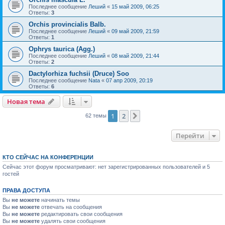
Последнее сообщение
Леший
«
15 май 2009, 06:25
Ответы:
3
Orchis provincialis Balb.
Последнее сообщение
Леший
«
09 май 2009, 21:59
Ответы:
1
Ophrys taurica (Agg.)
Последнее сообщение
Леший
«
08 май 2009, 21:44
Ответы:
2
Dactylorhiza fuchsii (Druce) Soo
Последнее сообщение
Nata
«
07 апр 2009, 20:19
Ответы:
6
Новая тема
1
2
След.
62 темы
Перейти
КТО СЕЙЧАС НА КОНФЕРЕНЦИИ
Сейчас этот форум просматривают: нет зарегистрированных пользователей и 5
гостей
ПРАВА ДОСТУПА
Вы
не можете
начинать темы
Вы
не можете
отвечать на сообщения
Вы
не можете
редактировать свои сообщения
Вы
не можете
удалять свои сообщения