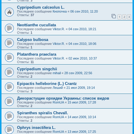
Ответы:
3
Cypripedium calceolus L.
Последнее сообщение
Кнопочка
«
06 сен 2010, 11:20
Ответы:
37
1
2
3
Neottianthe cucullata
Последнее сообщение
Viktor.R.
«
04 сен 2010, 18:21
Ответы:
1
Calypso bulbosa
Последнее сообщение
Viktor.R.
«
04 сен 2010, 18:06
Ответы:
1
Platanthera praeclara
Последнее сообщение
Viktor.R.
«
02 июн 2010, 10:37
Ответы:
11
Cypripedium singchii
Последнее сообщение
mihail
«
28 сен 2009, 22:56
Ответы:
2
Epipactis helleborine (L.) Crantz
Последнее сообщение
Леший
«
21 июл 2009, 19:14
Ответы:
3
Дикорастущие орхидеи Украины: список видов
Последнее сообщение
RomUA
«
15 июл 2009, 17:28
Ответы:
2
Spiranthes spiralis Chevall.
Последнее сообщение
RomUA
«
14 июл 2009, 10:14
Ответы:
2
Ophrys insectifera L.
Последнее сообщение
RomUA
«
13 июл 2009, 17:25