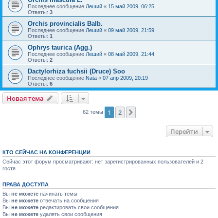
Последнее сообщение
Леший
«
15 май 2009, 06:25
Ответы:
3
Orchis provincialis Balb.
Последнее сообщение
Леший
«
09 май 2009, 21:59
Ответы:
1
Ophrys taurica (Agg.)
Последнее сообщение
Леший
«
08 май 2009, 21:44
Ответы:
2
Dactylorhiza fuchsii (Druce) Soo
Последнее сообщение
Nata
«
07 апр 2009, 20:19
Ответы:
6
Новая тема
1
2
След.
62 темы
Перейти
КТО СЕЙЧАС НА КОНФЕРЕНЦИИ
Сейчас этот форум просматривают: нет зарегистрированных пользователей и 2
гостя
ПРАВА ДОСТУПА
Вы
не можете
начинать темы
Вы
не можете
отвечать на сообщения
Вы
не можете
редактировать свои сообщения
Вы
не можете
удалять свои сообщения