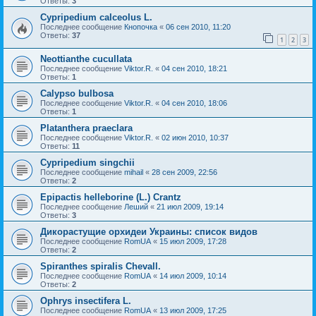
Ответы:
3
Cypripedium calceolus L.
Последнее сообщение
Кнопочка
«
06 сен 2010, 11:20
Ответы:
37
1
2
3
Neottianthe cucullata
Последнее сообщение
Viktor.R.
«
04 сен 2010, 18:21
Ответы:
1
Calypso bulbosa
Последнее сообщение
Viktor.R.
«
04 сен 2010, 18:06
Ответы:
1
Platanthera praeclara
Последнее сообщение
Viktor.R.
«
02 июн 2010, 10:37
Ответы:
11
Cypripedium singchii
Последнее сообщение
mihail
«
28 сен 2009, 22:56
Ответы:
2
Epipactis helleborine (L.) Crantz
Последнее сообщение
Леший
«
21 июл 2009, 19:14
Ответы:
3
Дикорастущие орхидеи Украины: список видов
Последнее сообщение
RomUA
«
15 июл 2009, 17:28
Ответы:
2
Spiranthes spiralis Chevall.
Последнее сообщение
RomUA
«
14 июл 2009, 10:14
Ответы:
2
Ophrys insectifera L.
Последнее сообщение
RomUA
«
13 июл 2009, 17:25