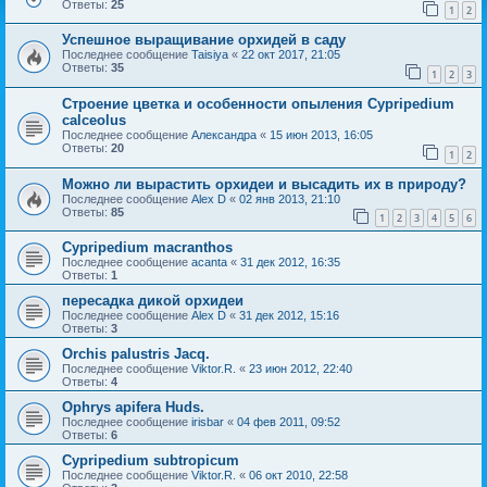
Ответы:
25
1
2
Успешное выращивание орхидей в саду
Последнее сообщение
Taisiya
«
22 окт 2017, 21:05
Ответы:
35
1
2
3
Строение цветка и особенности опыления Cypripedium
calceolus
Последнее сообщение
Александра
«
15 июн 2013, 16:05
Ответы:
20
1
2
Можно ли вырастить орхидеи и высадить их в природу?
Последнее сообщение
Alex D
«
02 янв 2013, 21:10
Ответы:
85
1
2
3
4
5
6
Cypripedium macranthos
Последнее сообщение
acanta
«
31 дек 2012, 16:35
Ответы:
1
пересадка дикой орхидеи
Последнее сообщение
Alex D
«
31 дек 2012, 15:16
Ответы:
3
Orchis palustris Jacq.
Последнее сообщение
Viktor.R.
«
23 июн 2012, 22:40
Ответы:
4
Ophrys apifera Huds.
Последнее сообщение
irisbar
«
04 фев 2011, 09:52
Ответы:
6
Cypripedium subtropicum
Последнее сообщение
Viktor.R.
«
06 окт 2010, 22:58