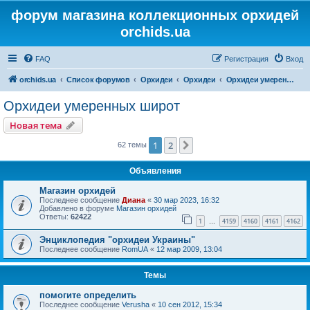
форум магазина коллекционных орхидей
orchids.ua
FAQ
Регистрация
Вход
orchids.ua
Список форумов
Орхидеи
Орхидеи
Орхидеи умеренных широт
Орхидеи умеренных широт
Новая тема
1
2
След.
62 темы
Объявления
Магазин орхидей
Последнее сообщение
Диана
«
30 мар 2023, 16:32
Добавлено в форуме
Магазин орхидей
Ответы:
62422
1
4159
4160
4161
4162
…
Энциклопедия "орхидеи Украины"
Последнее сообщение
RomUA
«
12 мар 2009, 13:04
Темы
помогите определить
Последнее сообщение
Verusha
«
10 сен 2012, 15:34