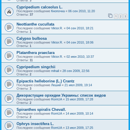
Ответы:
3
Cypripedium calceolus L.
Последнее сообщение
Кнопочка
«
06 сен 2010, 11:20
Ответы:
37
1
2
3
Neottianthe cucullata
Последнее сообщение
Viktor.R.
«
04 сен 2010, 18:21
Ответы:
1
Calypso bulbosa
Последнее сообщение
Viktor.R.
«
04 сен 2010, 18:06
Ответы:
1
Platanthera praeclara
Последнее сообщение
Viktor.R.
«
02 июн 2010, 10:37
Ответы:
11
Cypripedium singchii
Последнее сообщение
mihail
«
28 сен 2009, 22:56
Ответы:
2
Epipactis helleborine (L.) Crantz
Последнее сообщение
Леший
«
21 июл 2009, 19:14
Ответы:
3
Дикорастущие орхидеи Украины: список видов
Последнее сообщение
RomUA
«
15 июл 2009, 17:28
Ответы:
2
Spiranthes spiralis Chevall.
Последнее сообщение
RomUA
«
14 июл 2009, 10:14
Ответы:
2
Ophrys insectifera L.
Последнее сообщение
RomUA
«
13 июл 2009, 17:25