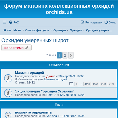
форум магазина коллекционных орхидей
orchids.ua
FAQ
Регистрация
Вход
orchids.ua
Список форумов
Орхидеи
Орхидеи
Орхидеи умеренных широт
Орхидеи умеренных широт
Новая тема
1
2
След.
62 темы
Объявления
Магазин орхидей
Последнее сообщение
Диана
«
30 мар 2023, 16:32
Добавлено в форуме
Магазин орхидей
Ответы:
62422
1
4159
4160
4161
4162
…
Энциклопедия "орхидеи Украины"
Последнее сообщение
RomUA
«
12 мар 2009, 13:04
Темы
помогите определить
Последнее сообщение
Verusha
«
10 сен 2012, 15:34