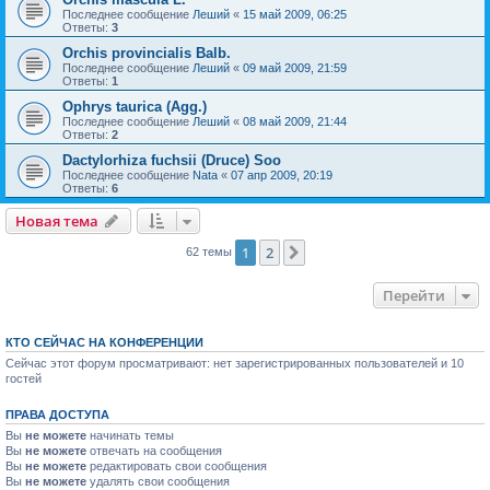
Последнее сообщение
Леший
«
15 май 2009, 06:25
Ответы:
3
Orchis provincialis Balb.
Последнее сообщение
Леший
«
09 май 2009, 21:59
Ответы:
1
Ophrys taurica (Agg.)
Последнее сообщение
Леший
«
08 май 2009, 21:44
Ответы:
2
Dactylorhiza fuchsii (Druce) Soo
Последнее сообщение
Nata
«
07 апр 2009, 20:19
Ответы:
6
Новая тема
1
2
След.
62 темы
Перейти
КТО СЕЙЧАС НА КОНФЕРЕНЦИИ
Сейчас этот форум просматривают: нет зарегистрированных пользователей и 10
гостей
ПРАВА ДОСТУПА
Вы
не можете
начинать темы
Вы
не можете
отвечать на сообщения
Вы
не можете
редактировать свои сообщения
Вы
не можете
удалять свои сообщения