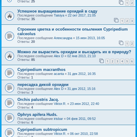
Ответы:
25
1
2
Успешное выращивание орхидей в саду
Последнее сообщение
Taisiya
«
22 окт 2017, 21:05
Ответы:
35
1
2
3
Строение цветка и особенности опыления Cypripedium
calceolus
Последнее сообщение
Александра
«
15 июн 2013, 16:05
Ответы:
20
1
2
Можно ли вырастить орхидеи и высадить их в природу?
Последнее сообщение
Alex D
«
02 янв 2013, 21:10
Ответы:
85
1
2
3
4
5
6
Cypripedium macranthos
Последнее сообщение
acanta
«
31 дек 2012, 16:35
Ответы:
1
пересадка дикой орхидеи
Последнее сообщение
Alex D
«
31 дек 2012, 15:16
Ответы:
3
Orchis palustris Jacq.
Последнее сообщение
Viktor.R.
«
23 июн 2012, 22:40
Ответы:
4
Ophrys apifera Huds.
Последнее сообщение
irisbar
«
04 фев 2011, 09:52
Ответы:
6
Cypripedium subtropicum
Последнее сообщение
Viktor.R.
«
06 окт 2010, 22:58